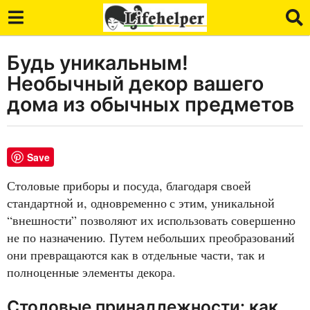
Будь уникальным!
7
л
Необычный декор вашего
е
дома из обычных предметов
т
a
g
Save
o
7
Столовые приборы и посуда, благодаря своей
л
стандартной и, одновременно с этим, уникальной
е
“внешности” позволяют их использовать совершенно
т
не по назначению. Путем небольших преобразований
a
они превращаются как в отдельные части, так и
g
полноценные элементы декора.
o
Столовые принадлежности: как