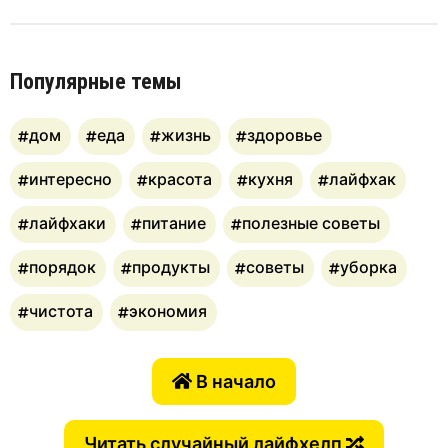
Популярные темы
дом
еда
жизнь
здоровье
интересно
красота
кухня
лайфхак
лайфхаки
питание
полезные советы
порядок
продукты
советы
уборка
чистота
экономия
В начало
Читать случайный лайфхелп