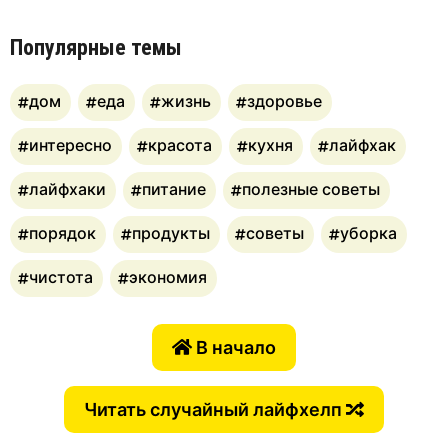
Популярные темы
дом
еда
жизнь
здоровье
интересно
красота
кухня
лайфхак
лайфхаки
питание
полезные советы
порядок
продукты
советы
уборка
чистота
экономия
В начало
Читать случайный лайфхелп