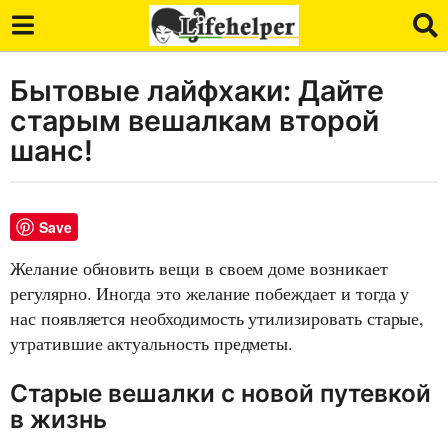
Бытовые лайфхаки: Дайте
7
л
старым вешалкам второй
е
шанс!
т
a
g
Save
o
7
Желание обновить вещи в своем доме возникает
л
регулярно. Иногда это желание побеждает и тогда у
е
нас появляется необходимость утилизировать старые,
т
утратившие актуальность предметы.
a
g
Старые вешалки с новой путевкой
o
в жизнь