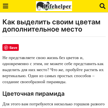
Как выделить своим цветам
7
л
дополнительное место
е
т
a
Save
g
o
Не представляете свою жизнь без цветов и,
7
одновременно с этим, не можете себе представить как
л
выделить для них место? Что же, пробуйте растить их
е
вертикально. Один из самых простых способов –
т
создание своеобразной пирамиды.
a
g
Цветочная пирамида
o
Для этого вам потребуются несколько горшков разного