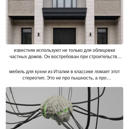
известняк используют не только для облицовки
частных домов. Он востребован при строительстве
вилл, загородных резиденций, отелей, ресторанов,
общественных зданий и объектов современной
мебель для кухни из Италии в классике ломает этот
архитектуры. С его
стереотип. Это не про пышность, а про
достоинство.Что делает мебель особенной:Именно
этот баланс и делает классику по-настоящему
живой.Кажется, что