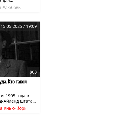
а для
овседневных дел.
я
любовь
приложении:
эфир
15.05.2025 / 19:09
808
уда. Кто такой
ая 1905 года в
д-Айленд штата
ям Брейс Фонда
а
нью-йорк
ал рекламные
ска
ьи Фонда
уд
 но вначале
ию.