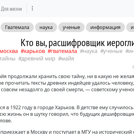
Для жизни
Гватемала
наука
ученые
информация
и
Кто вы, расшифровщик иерогл
москва
харьков
гватемала
наука
ученые
и
тайны
древний мир
майя
йя продолжали хранить свою тайну, ни в какую не жела
е прочитать тексты древних индейцев удалось человеку
совсем незадолго до своей смерти, — советскому уче
ся в 1922 году в городе Харьков. В детстве ему случилос
 всю жизнь он в шутку говорил, что будущих дешифровщи
лове.
 приезжает в Москву и поступает в МГУ на исторический 