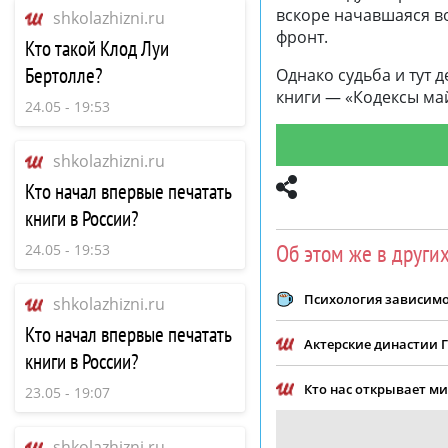
вскоре начавшаяся в
shkolazhizni.ru
фронт.
Кто такой Клод Луи
Бертолле?
Однако судьба и тут
книги — «Кодексы май
24.05 - 19:53
shkolazhizni.ru
Кто начал впервые печатать
книги в России?
Об этом же в други
24.05 - 19:53
Психология зависимос
shkolazhizni.ru
Кто начал впервые печатать
Актерские династии 
книги в России?
Кто нас открывает м
23.05 - 19:07
shkolazhizni.ru