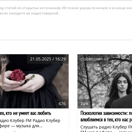
гатор статей из открытых источников. Источник указан в начале и в конце а
 если находите её недостоверной.
.ua
21.05.2025 / 16:29
cluber.com.ua
676
74%
ех, кто не умеет вас любить
Психология зависимости: 
влюбляемся в тех, кто нас 
адио Клубер FM Радио Клубер
эфире — музыка для
Слушать радио Клубер F
ия, отдыха и повседневных дел.