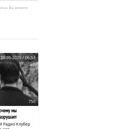
нонса. Вы можете
20.05.2025 / 06:53
750
почему мы
разрушает
M Радио Клубер