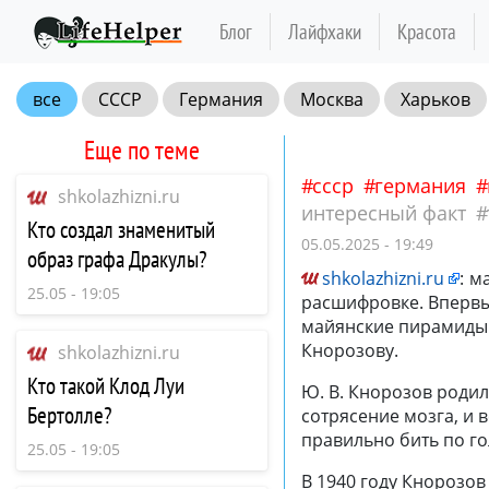
Блог
Лайфхаки
Красота
все
СССР
Германия
Москва
Харьков
факт
тайны
Древний мир
майя
Еще по теме
ссср
германия
shkolazhizni.ru
интересный факт
Кто создал знаменитый
05.05.2025 - 19:49
образ графа Дракулы?
shkolazhizni.ru
:
ма
25.05 - 19:05
расшифровке. Впервы
майянские пирамиды 
Кнорозову.
shkolazhizni.ru
Кто такой Клод Луи
Ю. В. Кнорозов родил
Бертолле?
сотрясение мозга, и
правильно бить по го
25.05 - 19:05
В 1940 году Кнорозов