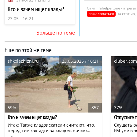
Кто и зачем ищет клады?
Сайт lifehelper.one - агре
пожаловаться
на статью,
23.05 - 16:21
Больше по теме
Ещё по этой же теме
shkolazhizni.ru
23.05.2025 / 16:21
cluber.com
59%
857
37%
Кто и зачем ищет клады?
Отпустите т
Итак: Также кладоискатели считают, что,
Слушать р
перед тем как идти за кладом, ночью
FM уже в 
лучше не «грешить» — вспомним, раньше
вдохновен