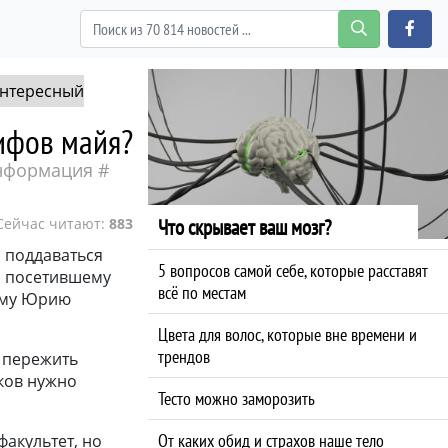
нтересный
ифов майя?
нформация
Сейчас читают:
883
Что скрывает ваш мозг?
я поддаваться
5 вопросов самой себе, которые расставят
, посетившему
всё по местам
ному Юрию
Цвета для волос, которые вне времени и
трендов
ь пережить
ков нужно
Тесто можно заморозить
От каких обид и страхов наше тело
факультет, но