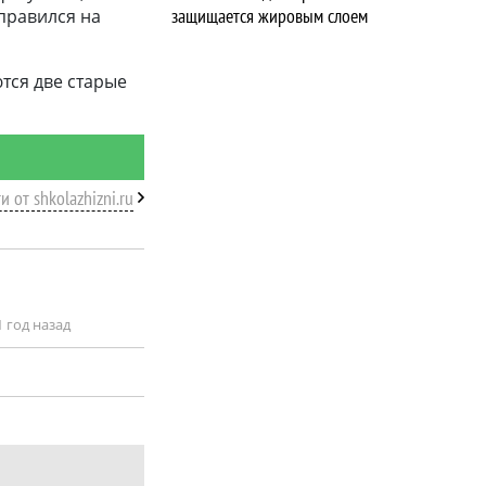
защищается жировым слоем
правился на
тся две старые
и от shkolazhizni.ru
1 год назад