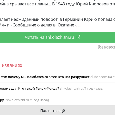
ойна срывает все планы… В 1943 году Юрий Кнорозов от
 делает неожиданный поворот: в Германии Юрию попадаю
я» и «Сообщение о делах в Юкатане».
Читать на shkolazhizni.ru
Все новост
х изданиях
ти: почему мы влюбляемся в тех, кто нас разрушает
cluber.com.ua /
Голливуда. Кто такой Генри Фонда?
shkolazhizni.ru /
1 год назад
иру?
shkolazhizni.ru /
1 год назад
Показать ещё