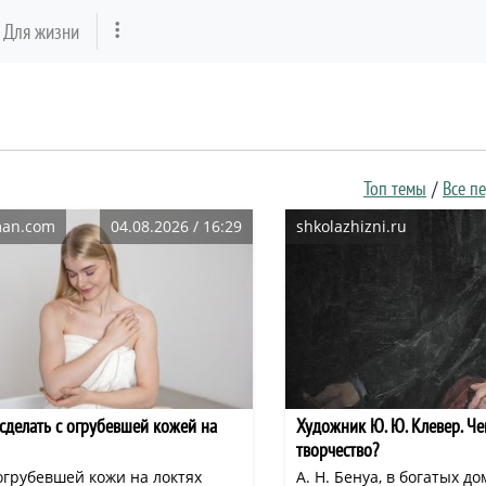
Для жизни
Топ темы
Все п
man.com
04.08.2026 / 16:29
shkolazhizni.ru
сделать с огрубевшей кожей на
Художник Ю. Ю. Клевер. Че
творчество?
грубевшей кожи на локтях
А. Н. Бенуа, в богатых д