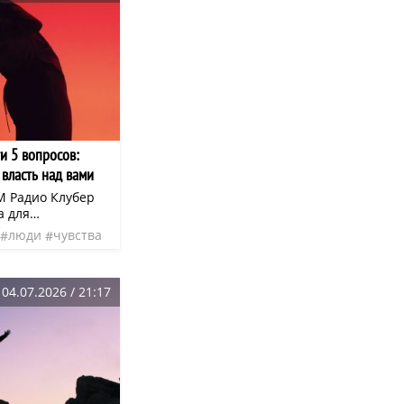
ти 5 вопросов:
власть над вами
M Радио Клубер
а для
овседневных дел.
люди
чувства
приложении:
04.07.2026 / 21:17