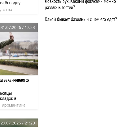
Ловкость рук. Какими фокусами можно
тя бы одну
развлечь гостей?
увства
нская
нео
Какой бывает базилик и с чем его едят?
31.07.2026 / 17:23
а заканчивается
месяцы
кладок в
двкушение,
а
романтика
от —
японская
нео
ет странная
29.07.2026 / 21:29
 чувство, что