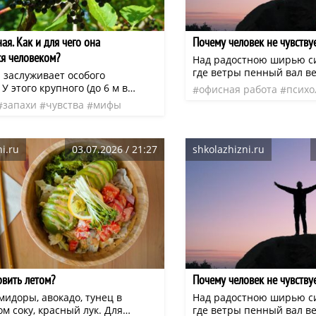
ая. Как и для чего она
Почему человек не чувству
ся человеком?
Над радостною ширью си
где ветры пенный вал ве
 заслуживает особого
наши, дом наш и приют.
У этого крупного (до 6 м в
офисная работа
психо
царство, нет ему границ
устарника супротивно
запахи
чувства
мифы
прощение
радость
н
скипетр — всех склоняет
енные непарноперистосложные
промышленность
нео
труд, сменяясь в буйстве
стоящие из 5−7 частей. Мелкие
одаряют радостью своей
еющие белый цвет, собраны в
i.ru
03.07.2026 / 21:27
shkolazhizni.ru
лоские соцветия-щитки, имеют
ивлекают пчёл.
овить летом?
Почему человек не чувству
мидоры, авокадо, тунец в
Над радостною ширью си
м соку, красный лук. Для
где ветры пенный вал ве