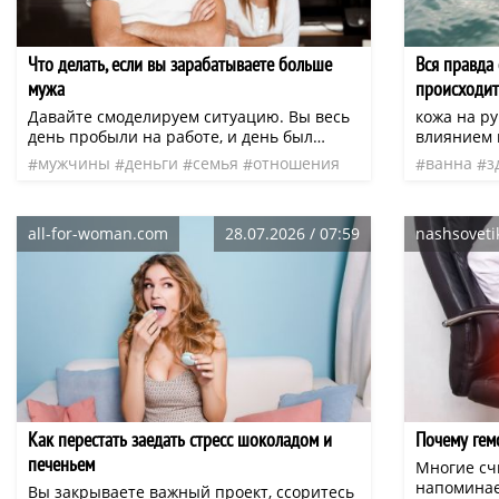
Что делать, если вы зарабатываете больше
Вся правда
мужа
происходит
Давайте смоделируем ситуацию. Вы весь
кожа на ру
день пробыли на работе, и день был
влиянием 
очень продуктивным. Возможно, вас
прачки», н
мужчины
деньги
семья
отношения
ванна
з
утвердили на руководящую должность
которые н
чувства
муж
нео
пальцы
или выдали крупную премию. В целом, вы
купанием, 
должны радоваться, но есть проблема —
самой нес
all-for-woman.com
28.07.2026 / 07:59
nashsoveti
как сообщить об этом триумфе мужу,
корытом. 
который зарабатывает намного меньше?
при сильн
Насколько сильно подобная новость
при холере
подточит его самооценку? Конечно, шила
посмертны
в мешке не утаишь, и вечером вы
сообщаете ему о повышении, но вместо
искренней радостности натыкаетесь на
вежливую, но натянутую улыбку. В
любящей семье такого быть не должно, но
если мужчина не радуется за ваши
Как перестать заедать стресс шоколадом и
Почему гем
успехи, это не всегда значит, что он вас
не любит.
печеньем
Многие сч
напоминае
Вы закрываете важный проект, ссоритесь