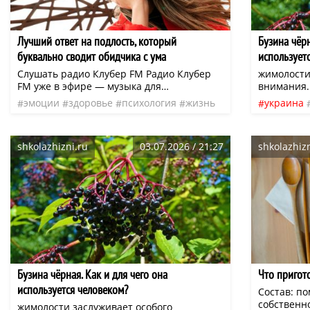
Лучший ответ на подлость, который
Бузина чёрн
буквально сводит обидчика с ума
использует
Слушать радио Клубер FM Радио Клубер
жимолости
FM уже в эфире — музыка для
внимания. 
вдохновения, отдыха и повседневных дел.
высоту) к
эмоции
здоровье
психология
жизнь
украина
Слушайте онлайн или в приложении:
располож
чувства
нео
эфир
страхи
cluber.fm (iOS и Android)
листья, со
цветы, им
shkolazhizni.ru
03.07.2026 / 21:27
shkolazhizn
крупные п
запах, пр
Бузина чёрная. Как и для чего она
Что пригот
используется человеком?
Состав: по
собственно
жимолости заслуживает особого