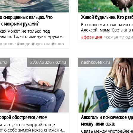
 о сморщенных пальцах. Что
​Живой будильник. Кто раз
 с мокрыми руками?
Его новыми хозяевами ст
Алексей, мама Светлана 
ках может не только под
девятилетний сын Матве
влаги. То, что именуют «руками
франция
семья
люди
Светлана были людьми 
аблюдается и у персон,
доровье
люди
чувства
кожа
удовольствие
нео
Решив, что большому гор
е только не наслаждались
нео
эко-стиля, они приобрел
но и чувствуют себя похуже
рынке не абы кого, а кра
частной труженицы над
пару курочек-пеструшек.
k.ru
27.07.2026 / 02:43
nashsovetik.ru
Деформация кожи возникает
ом обезвоживании, например,
, а то и может быть
м изменением.
оррой обостряется летом
Алкоголь и психическое зд
между ними связь
итают, что геморрой чаще
т о себе зимой из-за снижения
Связь между употреблен