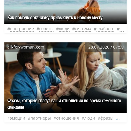
Как помочь организму привыкнуть к новому месту
настроение
советы
люди
система
слабость
нео
all-for-woman.com
28.07.2026 / 07:59
Фразы, которые спасут ваши отношения во время семейного
скандала
эмоции
партнеры
отношения
люди
фразы
ссоры