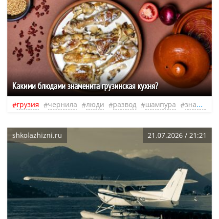
Какими блюдами знаменита грузинская кухня?
грузия
чернила
люди
развод
шампура
знаменитости
shkolazhizni.ru
21.07.2026 / 21:21