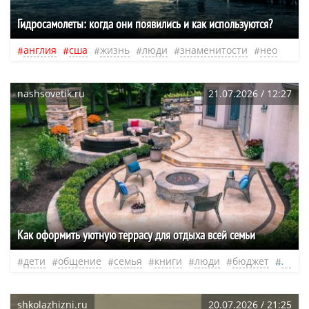
Гидросамолеты: когда они появились и как используются?
англия
сша
жизнь
люди
знаменитости
нео
nashsovetik.ru
21.07.2026 / 12:27
Как оформить уютную террасу для отдыха всей семьи
дети
общение
семья
книги
люди
бюджет
нео
shkolazhizni.ru
20.07.2026 / 21:25