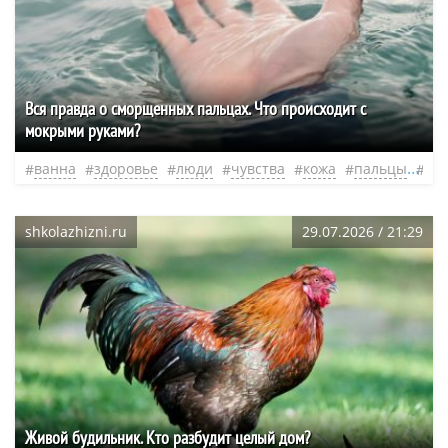
Вся правда о сморщенных пальцах. Что происходит с
мокрыми руками?
ванна
здоровье
люди
чувства
кожа
пальцы
не
shkolazhizni.ru
29.07.2026 / 21:29
​Живой будильник. Кто разбудит целый дом?