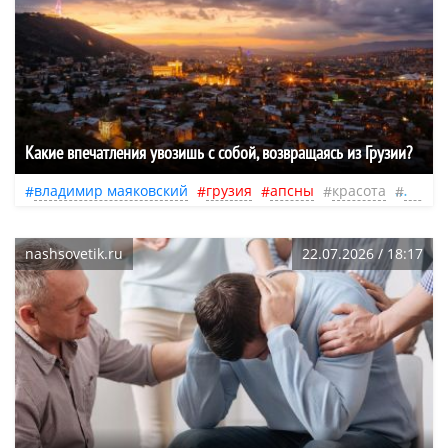
Какие впечатления увозишь с собой, возвращаясь из Грузии?
владимир маяковский
грузия
апсны
красота
семья
nashsovetik.ru
22.07.2026 / 18:17