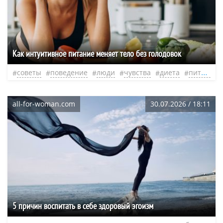
Как интуитивное питание меняет тело без голодовок
советы
поведение
люди
чувства
диета
питание
all-for-woman.com
30.07.2026 / 18:11
5 причин воспитать в себе здоровый эгоизм