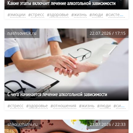
Какие этапы включает лечение алкогольной зависимости
эмоции
стресс
здоровье
жизнь
люди
система
н
nashsovetik.ru
22.07.2026 / 17:15
С чего начинается лечение алкогольной зависимости
стресс
здоровье
отношения
жизнь
люди
система
shkolazhizni.ru
21.07.2026 / 22:33