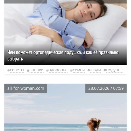
Чем поможет ортопедическая подушка, и как её правильно
выбрать
советы
запахи
здоровье
семья
люди
подушка
all-for-woman.com
28.07.2026 / 07:59