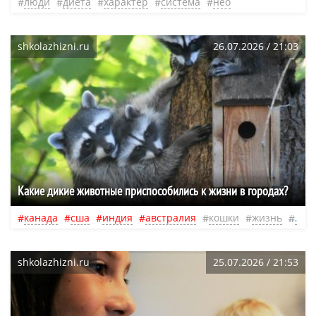
люди
диета
характер
система
нео
shkolazhizni.ru
26.07.2026 / 21:03
Какие дикие животные приспособились к жизни в городах?
канада
сша
индия
австралия
кошки
жизнь
люд
shkolazhizni.ru
25.07.2026 / 21:53