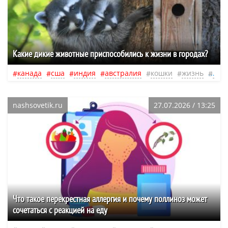
Какие дикие животные приспособились к жизни в городах?
канада
сша
индия
австралия
кошки
жизнь
люд
nashsovetik.ru
27.07.2026 / 13:25
Что такое перекрестная аллергия и почему поллиноз может
сочетаться с реакцией на еду