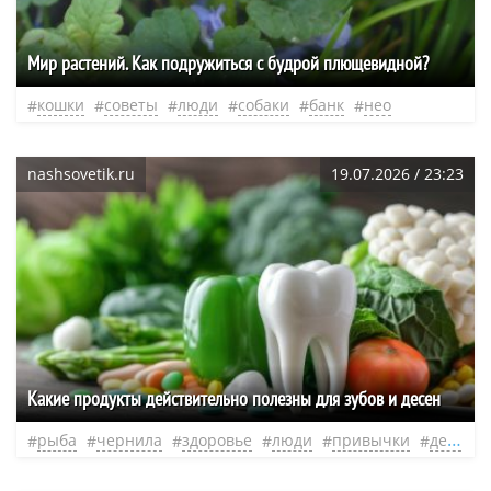
Мир растений. Как подружиться с будрой плющевидной?
кошки
советы
люди
собаки
банк
нео
nashsovetik.ru
19.07.2026 / 23:23
Какие продукты действительно полезны для зубов и десен
рыба
чернила
здоровье
люди
привычки
дефицит