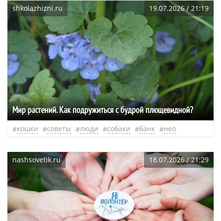
shkolazhizni.ru
19.07.2026 / 21:19
Мир растений. Как подружиться с будрой плющевидной?
кошки
советы
люди
собаки
банк
нео
nashsovetik.ru
18.07.2026 / 21:29