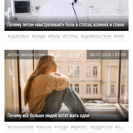
Почему летом «выстреливает» боль в стопах, коленях и спине
здоровье
люди
боль
стопы
удовольствие
нео
all-for-woman.com
28.07.2026 / 07:59
Почему всё больше людей хотят жить одни
психология
жизнь
люди
кризис
родители
одиночество