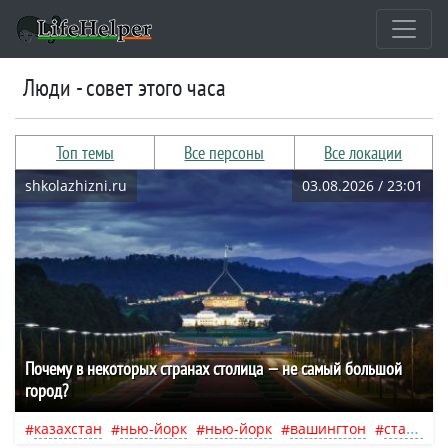
люди - совет этого часа
Топ темы
Все персоны
Все локации
shkolazhizni.ru
03.08.2026 / 23:01
Почему в некоторых странах столица — не самый большой
город?
казахстан
нью-йорк
нью-йорк
вашингтон
стамбул