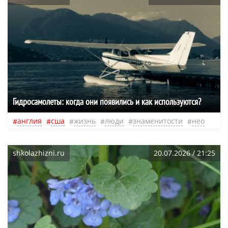
Гидросамолеты: когда они появились и как используются?
англия
сша
жизнь
люди
знаменитости
нео
shkolazhizni.ru
20.07.2026 / 21:25