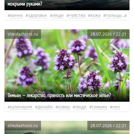
мокрыми руками?
ванна
здоровье
люди
чувства
кожа
пальцы
не
shkolazhizni.ru
28.07.2026 / 22:21
Тимьян — лекарство, пряность или мистическое зелье?
кулинария
дизайн
ковер
люди
тимьян
нео
shkolazhizni.ru
28.07.2026 / 22:21