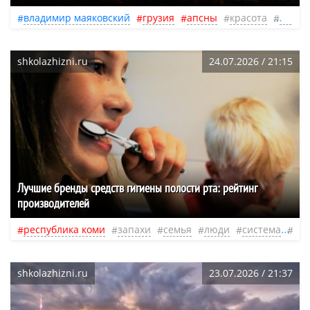
владимир маяковский
грузия
апсны
красота
семья
shkolazhizni.ru
24.07.2026 / 21:15
Лучшие бренды средств гигиены полости рта: рейтинг
производителей
республика коми
запахи
семья
люди
система
не
shkolazhizni.ru
23.07.2026 / 21:37