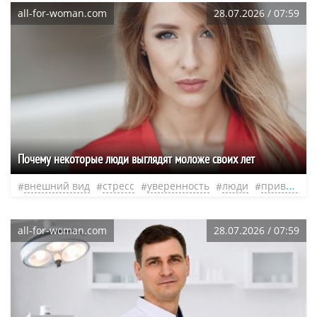
all-for-woman.com
28.07.2026 / 07:59
Почему некоторые люди выглядят моложе своих лет
внешний вид
стресс
уверенность
люди
привычки
all-for-woman.com
28.07.2026 / 07:59