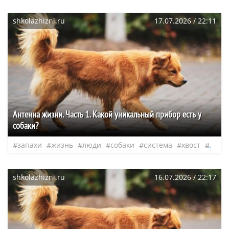
shkolazhizni.ru
17.07.2026 / 22:11
​Антенна жизни. Часть 1. Какой уникальный прибор есть у
собаки?
запахи
жизнь
люди
собаки
система
хвост
нео
shkolazhizni.ru
16.07.2026 / 22:17