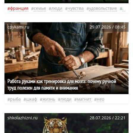
франция
семья
люди
чувства
удовольствие
нео
cpykami.ru
29.07.2026 / 08:45
Работа руками как тренировка для мозга: почему ручной
труд полезен для памяти и внимания
рыба
шкаф
жизнь
люди
магнит
нео
shkolazhizni.ru
28.07.2026 / 22:21