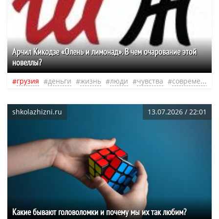
Арчил Кикодзе «Олень и лимонад». В чем очарование этой
новеллы?
грузия
деньги
жизнь
люди
чувства
современная литература
shkolazhizni.ru
13.07.2026 / 22:01
Какие бывают головоломки и почему мы их так любим?