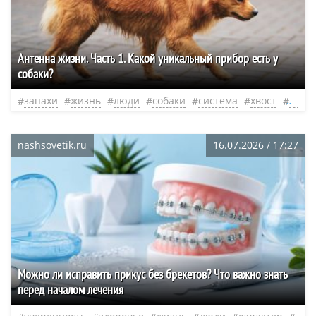
​Антенна жизни. Часть 1. Какой уникальный прибор есть у
собаки?
запахи
жизнь
люди
собаки
система
хвост
нео
nashsovetik.ru
16.07.2026 / 17:27
Можно ли исправить прикус без брекетов? Что важно знать
перед началом лечения