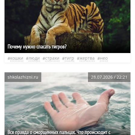
Почему нужно спасать тигров?
кошки
люди
страхи
тигр
жертва
нео
shkolazhizni.ru
28.07.2026 / 22:21
Вся правда о сморщенных пальцах. Что происходит с