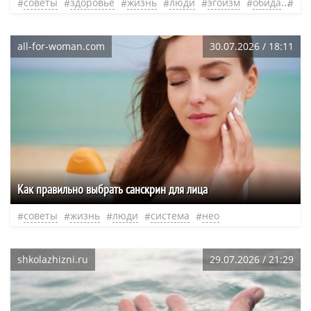
советы
здоровье
жизнь
люди
эгоизм
обида
нео
all-for-woman.com
30.07.2026 / 18:11
Как правильно выбрать санскрин для лица
советы
жизнь
люди
система
нео
shkolazhizni.ru
29.07.2026 / 21:29