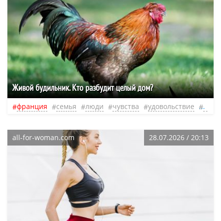
​Живой будильник. Кто разбудит целый дом?
франция
семья
люди
чувства
удовольствие
нео
all-for-woman.com
28.07.2026 / 20:13