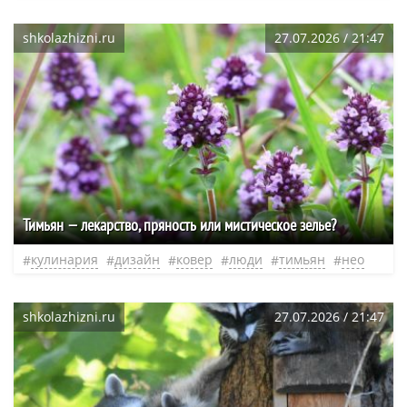
shkolazhizni.ru
27.07.2026 / 21:47
Тимьян — лекарство, пряность или мистическое зелье?
кулинария
дизайн
ковер
люди
тимьян
нео
shkolazhizni.ru
27.07.2026 / 21:47