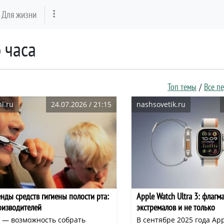
Для жизни
о часа
Топ темы
Все п
i.ru
24.07.2026 / 21:15
nashsovetik.ru
нды средств гигиены полости рта:
Apple Watch Ultra 3: флагм
оизводителей
экстремалов и не только
— возможность собрать
В сентябре 2025 года Ap