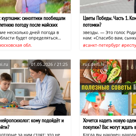
 куртками: синоптики пообещали
Цветы Победы. Часть 1. Ко
летнюю погоду после майских
потомки?
ие несколько дней погода в
звезды. — Это голос Род
области будет определяться
нам: «Спасибо вам, сынк
ским циклоном, изданию «АтФ»
московская обл.
санкт-петербург
респ
пециалист информационного
ка коми
уверенность
нео
книги
жизнь
люди
 «Метеоновости» Татьяна
нео
а. Она пояснила, что
i.ru
01.05.2026 / 21:25
rus.delfi.lv
менные дожди, от слабых до
, будут сопровождать регион до
17 мая. Самые сильные осадки
 мая, в четверг, во время
ия через Москву атмосферного
нейропсихолог: кому подойдёт и
Хочется надеть новую одеж
ойти?
покупки? Вас могут ждать 
металлы и канцерогенные 
оторые за ним стоят: это не
Когда вы наконец наход