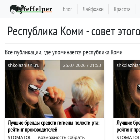
Блог
Лайфхаки
Красота
республика Коми - совет этог
Все публикации, где упоминается республика Коми
shkolazhizni.ru
25.07.2026 / 21:53
shkolazhizn
Лучшие бренды средств гигиены полости рта:
Лучшие бре
рейтинг производителей
рейтинг пр
STOMATOL — возможность собрать
STOMATOL 