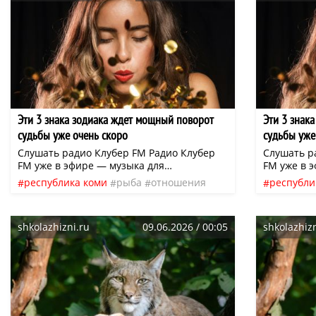
Эти 3 знака зодиака ждет мощный поворот
Эти 3 знак
судьбы уже очень скоро
судьбы уже
Слушать радио Клубер FM Радио Клубер
Слушать р
FM уже в эфире — музыка для
FM уже в 
вдохновения, отдыха и повседневных дел.
вдохновен
республика коми
рыба
отношения
республи
Слушайте онлайн или в приложении:
Слушайте 
жизнь
финансы
нео
эфир
жизнь
ф
cluber.fm (iOS и Android)
cluber.fm 
shkolazhizni.ru
09.06.2026 / 00:05
shkolazhizn