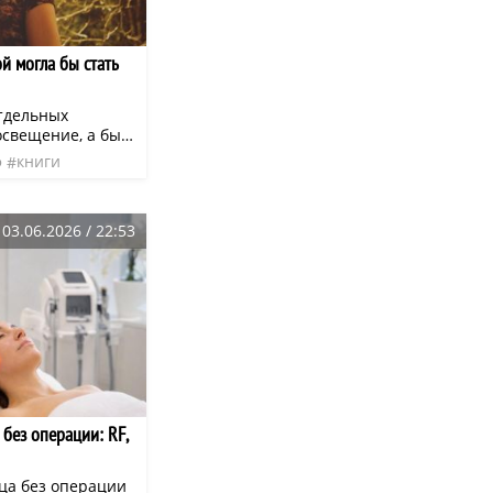
й могла бы стать
отдельных
освещение, а был
а всё вместе.
ф
книги
ь — ему надо 9.
ременность
нео
03.06.2026 / 22:53
без операции: RF,
ца без операции