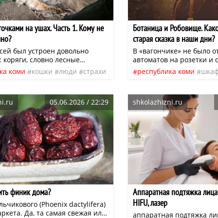
точками на ушах. Часть 1. Кому не
Ботаница и Робовище. Како
чно?
старая сказка в наши дни?
сей был устроен довольно
В «вагончике» не было 
 коряги, словно лесные
автоматов на розетки и 
 драконы, нависали над
всего один 6-амперный н
ка коми
кошки
люди
страхи
республика коми
шка
 ручейком, густой кустарник
Даже чайник не включиш
нео
рысь
родители
сказки
сов
ютные тенистые уголки, а
Только кипятильник.
еревянный настил позволял
i.ru
05.06.2026 / 22:29
shkolazhizni.ru
взирать на мир свысока.
этом настиле, грациозно
д себя передние лапы,
 рысь по кличке Эван. Эван был
асцвете философской
ти. Если сравнивать его с
о он был похож на опытного,
жизнью сенбернара, который
 и теперь предпочитал за всем
блюдать.
ить финик дома?
Аппаратная подтяжка лица 
HIFU, лазер
ьчикового (Phoenix dactylifera)
ркета. Да, та самая свежая или
аппаратная подтяжка ли