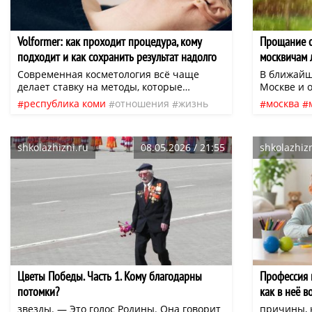
Volformer: как проходит процедура, кому
Прощание с
подходит и как сохранить результат надолго
москвичам 
праздников
Современная косметология всё чаще
В ближайш
делает ставку на методы, которые
Москве и 
позволяют улучшить качество кожи и
атлантиче
республика коми
отношения
жизнь
москва
подтянуть ткани без хирургического
главный с
люди
нео
республи
вмешательства. Многие женщины хотят
агентства
получить заметный омолаживающий
Поздняков
shkolazhizni.ru
08.05.2026 / 21:55
shkolazhizn
эффект, но при этом избежать длительной
кратковре
реабилитации, выраженной
проливных
травматизации кожи и кардинальных
субботы, 
изменений внешности. Именно поэтому
пройдут 14
аппаратные методики становятся всё
прохожден
более востребованными.
фронта.
Цветы Победы. Часть 1. Кому благодарны
Профессия 
потомки?
как в неё в
звезды. — Это голос Родины. Она говорит
причины, к