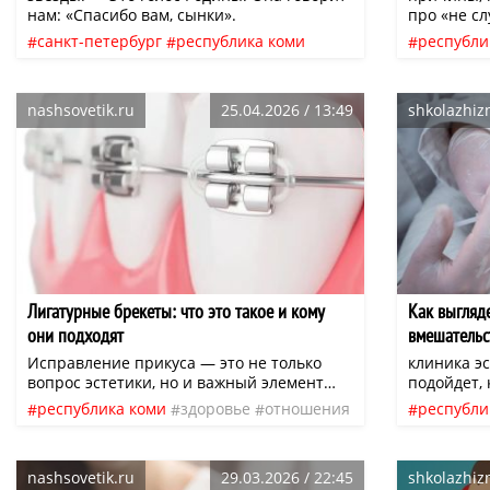
нам: «Спасибо вам, сынки».
про «не сл
удерживае
санкт-петербург
республика коми
республи
«ленится»,
книги
жизнь
люди
счастье
9 мая
психолог
Не «невним
нео
часть инф
nashsovetik.ru
25.04.2026 / 13:49
shkolazhizn
Лигатурные брекеты: что это такое и кому
​Как выгля
они подходят
вмешательс
косметолог
Исправление прикуса — это не только
клиника э
вопрос эстетики, но и важный элемент
подойдет,
общего здоровья. Неправильное
какой резу
республика коми
здоровье
отношения
республи
положение зубов может влиять на работу
здесь важн
жизнь
люди
система
нео
привычк
височно-нижнечелюстного сустава,
про «друг
провоцировать стираемость эмали и даже
черты и г
nashsovetik.ru
29.03.2026 / 22:45
shkolazhizn
вызывать головные боли. Именно поэтому
жизнью. Ч