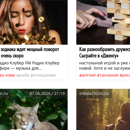
а зодиака ждет мощный поворот
Как разнообразить дружес
 очень скоро
Сыграйте в «Дженгу»
адио Клубер FM Радио Клубер
настольной игрой и уже
эфире — музыка для
новой. Хотя и не заслужи
ия, отдыха и повседневных дел.
такой популярности у нас
ка коми
рыба
отношения
англия
танзания
рес
онлайн или в приложении:
небезызвестная «Монопо
инансы
нео
эфир
идеи
настольные игр
(iOS и Android)
«Дженгу» в наш досуг ра
американская
африка
из Англии Лесли Скотт.
i.ru
07.06.2026 / 21:19
shkolazhizni.ru