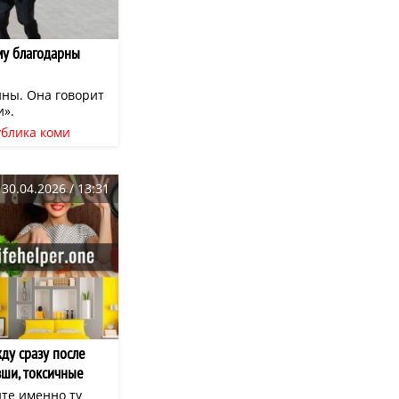
му благодарны
ины. Она говорит
и».
ублика коми
счастье
9 мая
30.04.2026 / 13:31
ду сразу после
вши, токсичные
красители
ите именно ту