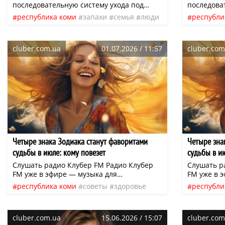
последовательную систему ухода под
последова
конкретную задачу. Например, пасту для
конкретну
республика коми
запахи
семья
люди
республи
укрепления эмали можно дополнить
укреплени
система
нео
курс
система
реминерализующим гелем и
реминера
ополаскивателем, а при повышенной
ополаскив
cluber.com.ua
01.07.2026 / 11:57
cluber.com
чувствительности — подобрать пасту,
чувствите
мягкую щётку и жидкость для ирригатора
мягкую щё
соответствующего назначения. При этом
соответст
специализированные средства
специализ
необходимо использовать с учётом
необходим
инструкции.
инструкци
Четыре знака Зодиака станут фаворитами
Четыре зна
судьбы в июле: кому повезет
судьбы в и
Слушать радио Клубер FM Радио Клубер
Слушать р
FM уже в эфире — музыка для
FM уже в 
вдохновения, отдыха и повседневных дел.
вдохновен
республика коми
советы
здоровье
республи
Слушайте онлайн или в приложении:
Слушайте 
жизнь
финансы
нео
эфир
жизнь
ф
cluber.fm (iOS и Android)
cluber.fm 
cluber.com.ua
15.06.2026 / 15:07
cluber.com