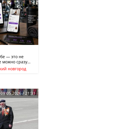
бе — это не
де можно сразу
ть свободные
кий новгород
звонков и
нео
09.05.2026 / 21:31