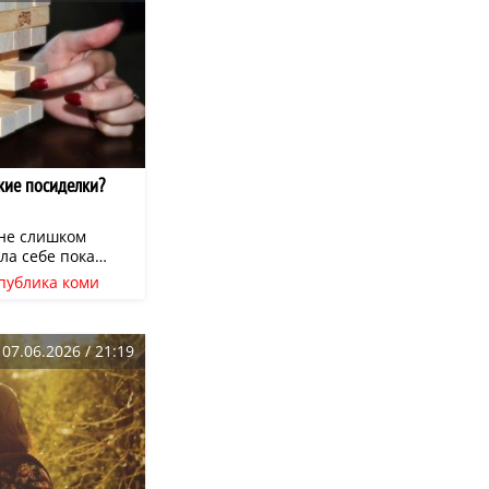
кие посиделки?
 не слишком
ла себе пока
, как
публика коми
лия». Ввела
ы
полезные игры
зработчица игр
нская
нео
07.06.2026 / 21:19