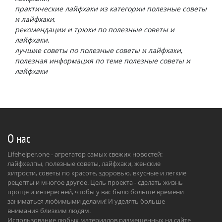
практические лайфхаки из категории полезные советы
и лайфхаки
рекомендации и трюки по полезные советы и
лайфхаки
лучшие советы по полезные советы и лайфхаки
полезная информация по теме полезные советы и
лайфхаки
О нас
Lifehelper.one - агрегатор самых свежих новостей:
лайфхелпы, полезные советы, лайфхаки, женские
хитрости, советы по красоте, здоровью. вкусные и легкие
рецепты и многое другое. Цель проекта - сделать жизнь
проще и интересней, чтобы у вас было больше времени
заниматься любимыми делами! И уделять больше
внимания близким людям.
Использование любых материалов размещенных на сайте