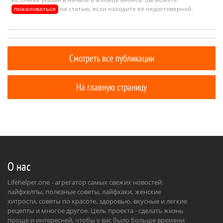
пожаловаться
на статью, если находите её недостоверной.
Смотреть все публикации
На главную страницу
О нас
Lifehelper.one - агрегатор самых свежих новостей:
лайфхелпы, полезные советы, лайфхаки, женские
хитрости, советы по красоте, здоровью. вкусные и легкие
рецепты и многое другое. Цель проекта - сделать жизнь
проще и интересней, чтобы у вас было больше времени