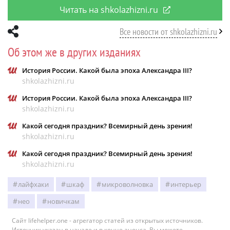
Читать на shkolazhizni.ru
Все новости от shkolazhizni.ru
Об этом же в других изданиях
История России. Какой была эпоха Александра III?
shkolazhizni.ru
История России. Какой была эпоха Александра III?
shkolazhizni.ru
Какой сегодня праздник? Всемирный день зрения!
shkolazhizni.ru
Какой сегодня праздник? Всемирный день зрения!
shkolazhizni.ru
лайфхаки
шкаф
микроволновка
интерьер
нео
новичкам
Сайт lifehelper.one - агрегатор статей из открытых источников.
Источник указан в начале и в конце анонса. Вы можете