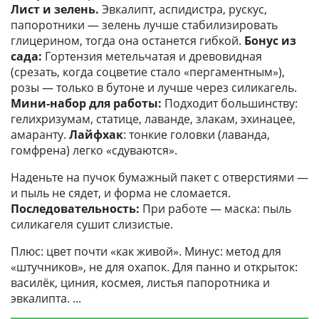
Лист и зелень.
Эвкалипт, аспидистра, рускус,
папоротники — зелень лучше стабилизировать
глицерином, тогда она останется гибкой.
Бонус из
сада:
Гортензия метельчатая и древовидная
(срезать, когда соцветие стало «пергаментным»),
розы — только в бутоне и лучше через силикагель.
Мини-набор для работы:
Подходит большинству:
гелихризумам, статице, лаванде, злакам, эхинацее,
амаранту.
Лайфхак
: тонкие головки (лаванда,
гомфрена) легко «сдуваются».
Наденьте на пучок бумажный пакет с отверстиями —
и пыль не сядет, и форма не сломается.
Последовательность:
При работе — маска: пыль
силикагеля сушит слизистые.
Плюс: цвет почти «как живой». Минус: метод для
«штучников», не для охапок. Для панно и открыток:
василёк, циния, космея, листья папоротника и
эвкалипта.