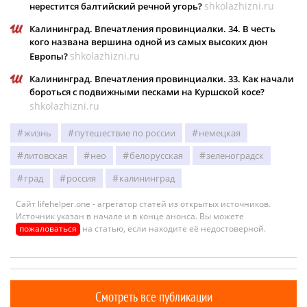
shkolazhizni.ru
нерестится балтийский речной угорь?
Калининград. Впечатления провинциалки. 34. В честь
кого названа вершина одной из самых высоких дюн
shkolazhizni.ru
Европы?
Калининград. Впечатления провинциалки. 33. Как начали
бороться с подвижными песками на Куршской косе?
shkolazhizni.ru
жизнь
путешествие по россии
немецкая
литовская
нео
белорусская
зеленоградск
град
россия
калининград
Сайт lifehelper.one - агрегатор статей из открытых источников.
Источник указан в начале и в конце анонса. Вы можете
пожаловаться
на статью, если находите её недостоверной.
Смотреть все публикации