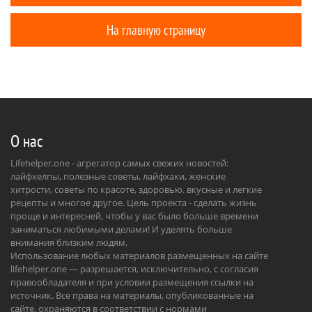
На главную страницу
О нас
Lifehelper.one - агрегатор самых свежих новостей:
лайфхелпы, полезные советы, лайфхаки, женские
хитрости, советы по красоте, здоровью. вкусные и легкие
рецепты и многое другое. Цель проекта - сделать жизнь
проще и интересней, чтобы у вас было больше времени
заниматься любимыми делами! И уделять больше
внимания близким людям.
Использование любых материалов размещенных на сайте
lifehelper.one — разрешается, исключительно, с согласия
правообладателя и при условии размещения ссылки на
источник. Все права на материалы, опубликованные на
сайте, охраняются в соответствии с нормами