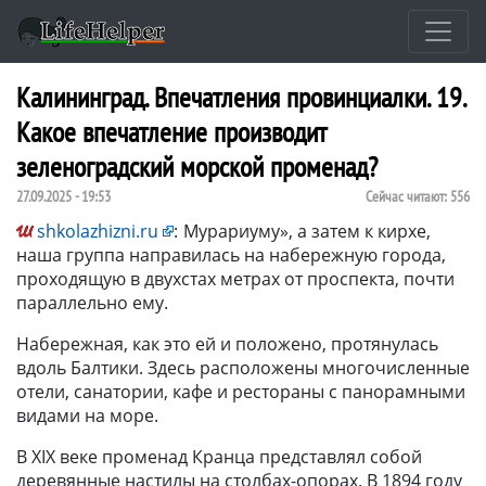
Калининград. Впечатления провинциалки. 19.
Какое впечатление производит
зеленоградский морской променад?
27.09.2025 - 19:53
Сейчас читают:
556
shkolazhizni.ru
:
Мурариуму», а затем к кирхе,
наша группа направилась на набережную города,
проходящую в двухстах метрах от проспекта, почти
параллельно ему.
Набережная, как это ей и положено, протянулась
вдоль Балтики. Здесь расположены многочисленные
отели, санатории, кафе и рестораны с панорамными
видами на море.
В XIX веке променад Кранца представлял собой
деревянные настилы на столбах-опорах. В 1894 году