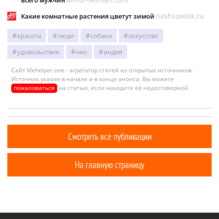
nashsovetik.ru
Какие комнатные растения цветут зимой
красота
люди
собаки
искусство
удовольствие
нео
индия
Сайт lifehelper.one - агрегатор статей из открытых источников.
Источник указан в начале и в конце анонса. Вы можете
пожаловаться
на статью, если находите её недостоверной.
Смотреть все публикации
На главную страницу