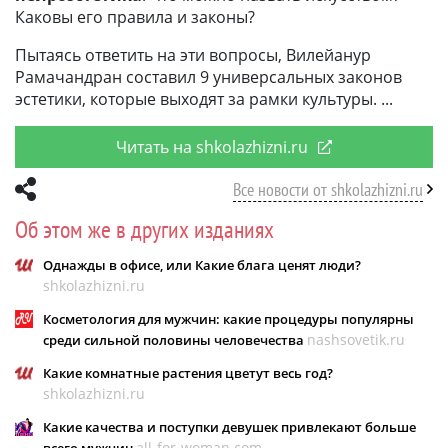
Каковы его правила и законы?
Пытаясь ответить на эти вопросы, Вилейанур
Рамачандран составил 9 универсальных законов
эстетики, которые выходят за рамки культуры.
Читать на shkolazhizni.ru
Все новости от shkolazhizni.ru
Об этом же в других изданиях
Однажды в офисе, или Какие блага ценят люди?
shkolazhizni.ru
Косметология для мужчин: какие процедуры популярны
nashsovetik.ru
среди сильной половины человечества
Какие комнатные растения цветут весь год?
shkolazhizni.ru
Какие качества и поступки девушек привлекают больше
all-for-woman.com
всего мужчин