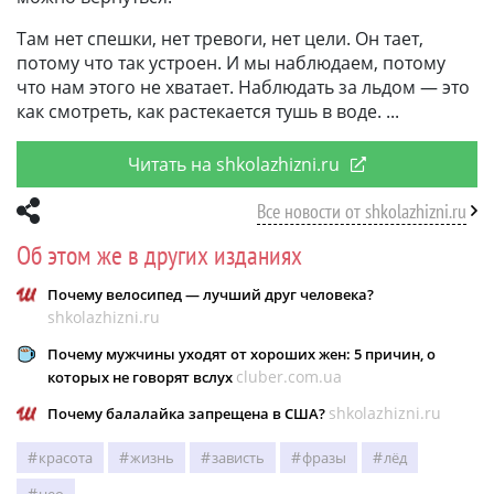
Там нет спешки, нет тревоги, нет цели. Он тает,
потому что так устроен. И мы наблюдаем, потому
что нам этого не хватает. Наблюдать за льдом — это
как смотреть, как растекается тушь в воде.
Читать на shkolazhizni.ru
Все новости от shkolazhizni.ru
Об этом же в других изданиях
Почему велосипед — лучший друг человека?
shkolazhizni.ru
Почему мужчины уходят от хороших жен: 5 причин, о
cluber.com.ua
которых не говорят вслух
shkolazhizni.ru
Почему балалайка запрещена в США?
красота
жизнь
зависть
фразы
лёд
нео