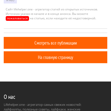
Сайт lifehelper.one - агрегатор статей из открытых источников.
Источник указан в начале и в конце анонса. Вы можете
пожаловаться
на статью, если находите её недостоверной.
Смотреть все публикации
На главную страницу
О нас
Lifehelper.one - агрегатор самых свежих новостей:
лайфхелпы, полезные советы, лайфхаки, женские