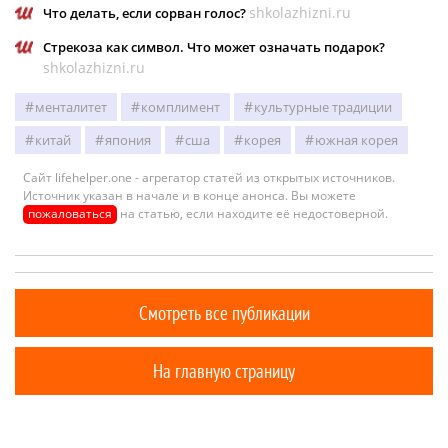
shkolazhizni.ru
Что делать, если сорван голос?
Стрекоза как символ. Что может означать подарок?
shkolazhizni.ru
менталитет
комплимент
культурные традиции
китай
япония
сша
корея
южная корея
Сайт lifehelper.one - агрегатор статей из открытых источников.
Источник указан в начале и в конце анонса. Вы можете
пожаловаться
на статью, если находите её недостоверной.
Смотреть все публикации
На главную страницу