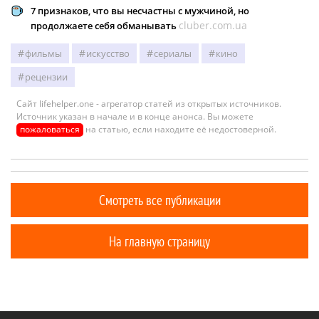
7 признаков, что вы несчастны с мужчиной, но
cluber.com.ua
продолжаете себя обманывать
фильмы
искусство
сериалы
кино
рецензии
Сайт lifehelper.one - агрегатор статей из открытых источников.
Источник указан в начале и в конце анонса. Вы можете
пожаловаться
на статью, если находите её недостоверной.
Смотреть все публикации
На главную страницу