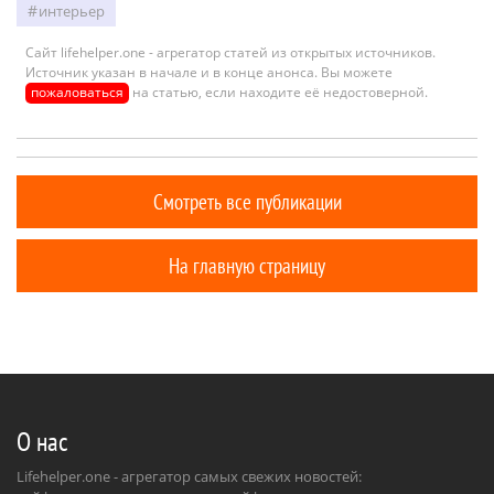
интерьер
Сайт lifehelper.one - агрегатор статей из открытых источников.
Источник указан в начале и в конце анонса. Вы можете
пожаловаться
на статью, если находите её недостоверной.
Смотреть все публикации
На главную страницу
О нас
Lifehelper.one - агрегатор самых свежих новостей: