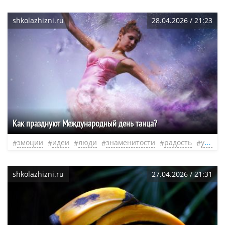
shkolazhizni.ru
28.04.2026 / 21:23
Как празднуют Международный день танца?
эмоции
идеи
люди
знаменитости
радость
удовольствие
shkolazhizni.ru
27.04.2026 / 21:31