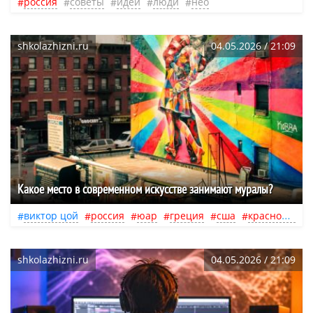
россия
советы
идеи
люди
нео
shkolazhizni.ru
04.05.2026 / 21:09
Какое место в современном искусстве занимают муралы?
виктор цой
россия
юар
греция
сша
краснодар
shkolazhizni.ru
04.05.2026 / 21:09