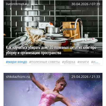
liveinternet.ru
30.04.2026 / 07:39
Как научиться убирать дом? 20 полезных цитат из книг про
уборку и организацию пространства
мари кондо
полезные советы
уборка
книги
идеи
shkolazhizni.ru
29.04.2026 / 21:33