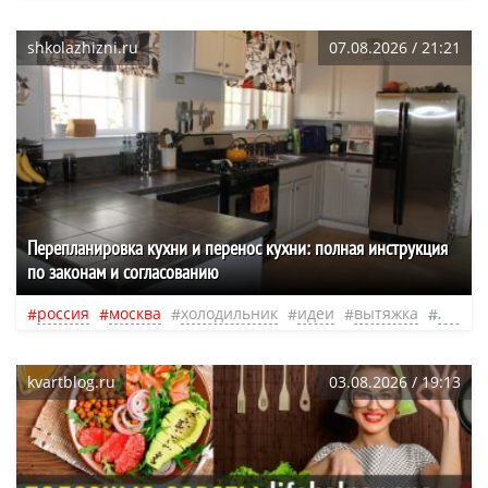
shkolazhizni.ru
07.08.2026 / 21:21
Перепланировка кухни и перенос кухни: полная инструкция
по законам и согласованию
россия
москва
холодильник
идеи
вытяжка
нео
kvartblog.ru
03.08.2026 / 19:13