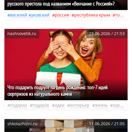
русского престола под названием «Венчание с Россией»?
василий жуковский
россия
республика крым
тобольск
nashsovetik.ru
23.06.2026 / 21:53
Что подарить подруге на день рождения: топ-7 идей
сюрпризов из натурального камня
подарки
подарок
идеи
интерьер
жизнь
характер
shkolazhizni.ru
11.06.2026 / 21:05