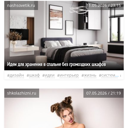
nashsovetik.ru
11.05.2026 / 23:15
Идеи для хранения в спальне без громоздких шкафов
дизайн
шкаф
идеи
интерьер
жизнь
система
не
shkolazhizni.ru
07.05.2026 / 21:19