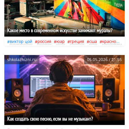
Какое место в современном искусстве занимают муралы?
виктор цой
россия
юар
греция
сша
краснодар
shkolazhizni.ru
05.05.2026 / 21:55
Как создать свою песню, если вы не музыкант?