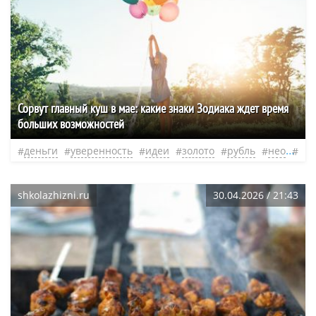
Сорвут главный куш в мае: какие знаки Зодиака ждет время
больших возможностей
деньги
уверенность
идеи
золото
рубль
нео
эф
shkolazhizni.ru
30.04.2026 / 21:43