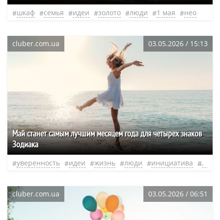
шкаф
семья
идеи
золото
люди
1 мая
нео
cluber.com.ua
03.05.2026 / 15:13
Май станет самым лучшим месяцем года для четырех знаков
Зодиака
уверенность
идеи
жизнь
люди
инициатива
нео
cluber.com.ua
03.05.2026 / 06:51