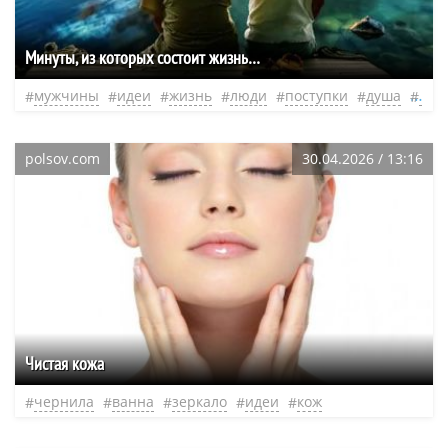
Минуты, из которых состоит жизнь…
мужчины
идеи
жизнь
люди
поступки
душа
нео
polsov.com
30.04.2026 / 13:16
​Чистая кожа
чернила
ванна
зеркало
идеи
кож