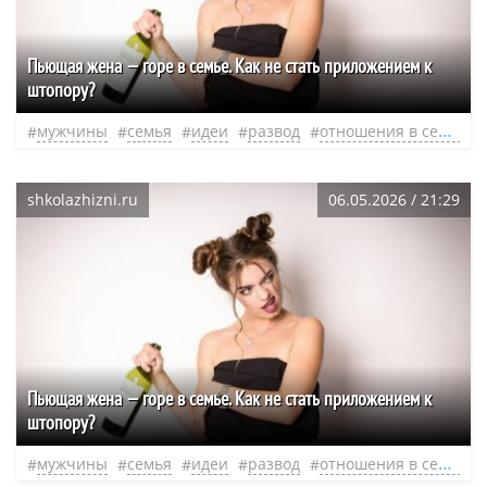
Пьющая жена — горе в семье. Как не стать приложением к
штопору?
мужчины
семья
идеи
развод
отношения в семье
shkolazhizni.ru
06.05.2026 / 21:29
Пьющая жена — горе в семье. Как не стать приложением к
штопору?
мужчины
семья
идеи
развод
отношения в семье