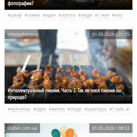
фотографии?
шкаф
семья
идеи
золото
люди
1 мая
нео
shkolazhizni.ru
01.05.2026 / 21:25
​Интеллектуальный пикник. Часть 2. Так ли плох пикник на
природе?
мужчины
идеи
жизнь
люди
шампура
1 мая
нео
cluber.com.ua
01.05.2026 / 08:53