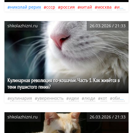
николай рерих
ссср
россия
китай
москва
индия
shkolazhizni.ru
26.03.2026 / 21:33
Кулинарная революция по-кошачьи. Часть 1. Как живётся в
тени пушистого гения?
кулинария
уверенность
идеи
люди
кот
обида
н
shkolazhizni.ru
26.03.2026 / 21:33