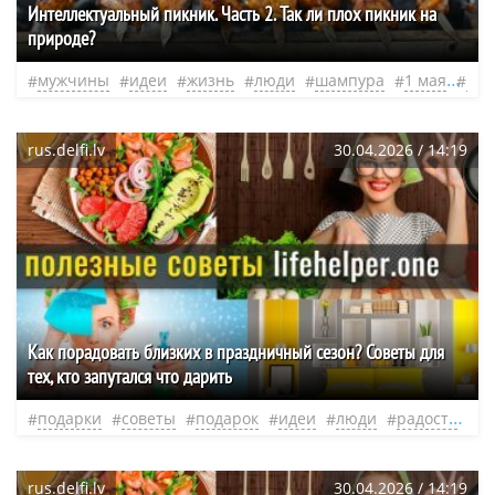
​Интеллектуальный пикник. Часть 2. Так ли плох пикник на
природе?
мужчины
идеи
жизнь
люди
шампура
1 мая
нео
rus.delfi.lv
30.04.2026 / 14:19
Как порадовать близких в праздничный сезон? Советы для
тех, кто запутался что дарить
подарки
советы
подарок
идеи
люди
радость
н
rus.delfi.lv
30.04.2026 / 14:19