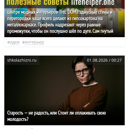
центре модных интерьеров THE DOM.Радиусные стены и
перегородки чаще всего делают из гипсокартона на
металлокаркасе. Профиль надрезают через равные
промежутки, чтобы он послушно шёл по дуге. Сам гнутый
идеи
интерьер
shkolazhizni.ru
01.08.2026 / 00:27
Старость — не радость, или Cтоит ли оплакивать свою
молодость?