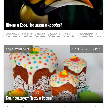
Шанти и Кора. Что лежит в коробке?
запахи
идеи
люди
фразы
птицы
зоопарк
нео
shkolazhizni.ru
12.04.2026 / 21:11
Как празднуют Пасху в России?