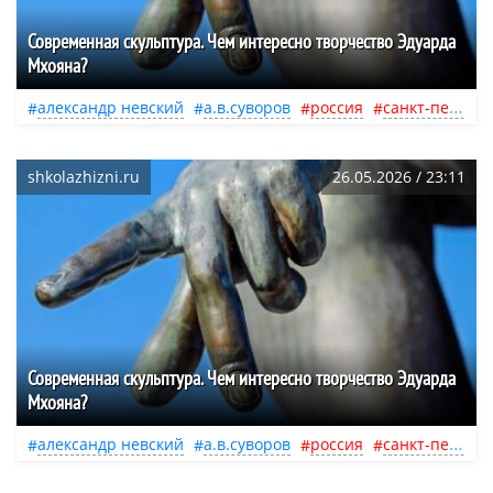
Современная скульптура. Чем интересно творчество Эдуарда
Мхояна?
александр невский
а.в.суворов
россия
санкт-петербург
shkolazhizni.ru
26.05.2026 / 23:11
Современная скульптура. Чем интересно творчество Эдуарда
Мхояна?
александр невский
а.в.суворов
россия
санкт-петербург