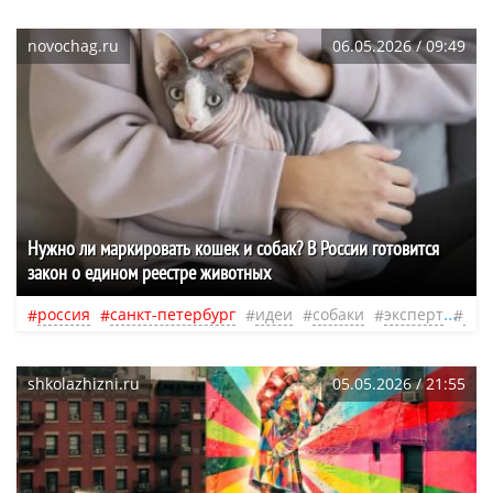
novochag.ru
06.05.2026 / 09:49
Нужно ли маркировать кошек и собак? В России готовится
закон о едином реестре животных
россия
санкт-петербург
идеи
собаки
эксперт
ини
shkolazhizni.ru
05.05.2026 / 21:55