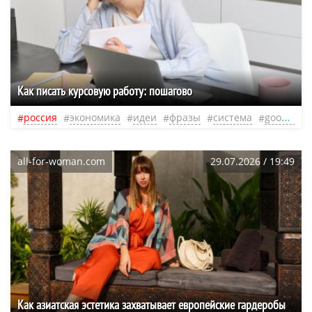
Как писать курсовую работу: пошагово
россия
экономика
идеи
фразы
система
google
all-for-woman.com
29.07.2026 / 19:49
Как азиатская эстетика захватывает европейские гардеробы