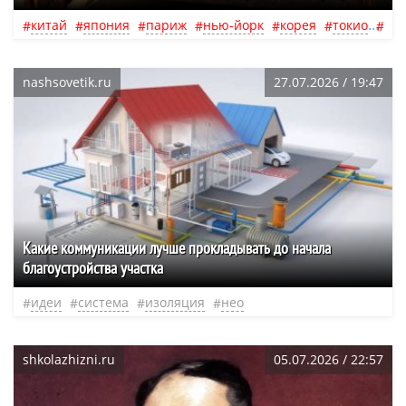
китай
япония
париж
нью-йорк
корея
токио
ло
nashsovetik.ru
27.07.2026 / 19:47
Какие коммуникации лучше прокладывать до начала
благоустройства участка
идеи
система
изоляция
нео
shkolazhizni.ru
05.07.2026 / 22:57