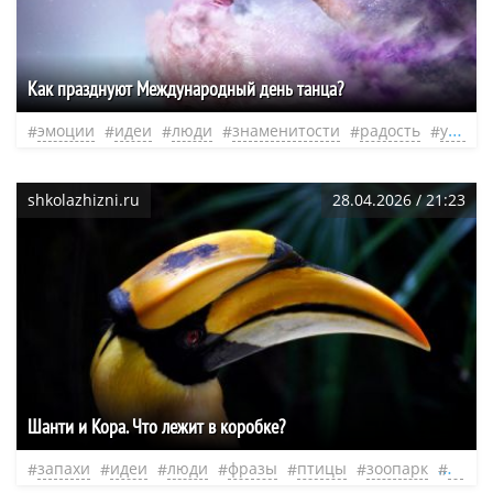
Как празднуют Международный день танца?
эмоции
идеи
люди
знаменитости
радость
удовольствие
shkolazhizni.ru
28.04.2026 / 21:23
Шанти и Кора. Что лежит в коробке?
запахи
идеи
люди
фразы
птицы
зоопарк
нео