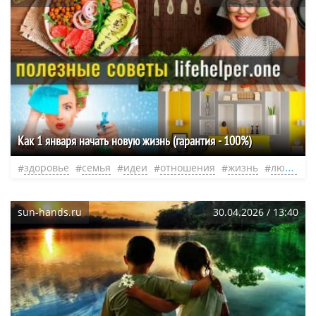
Как 1 января начать новую жизнь (гарантия - 100%)
здоровье
семья
идеи
отношения
жизнь
люди
н
sun-hands.ru
30.04.2026 / 13:40