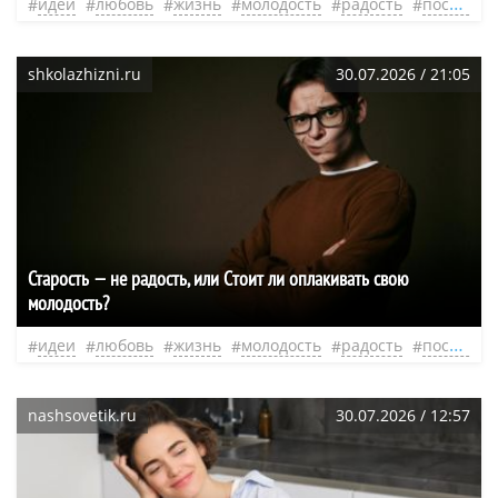
идеи
любовь
жизнь
молодость
радость
после сорока
shkolazhizni.ru
30.07.2026 / 21:05
Старость — не радость, или Cтоит ли оплакивать свою
молодость?
идеи
любовь
жизнь
молодость
радость
после сорока
nashsovetik.ru
30.07.2026 / 12:57