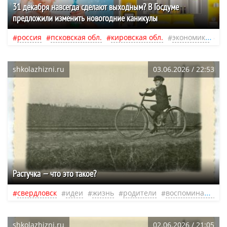
31 декабря навсегда сделают выходным? В Госдуме
предложили изменить новогодние каникулы
россия
псковская обл.
кировская обл.
экономика
се
shkolazhizni.ru
03.06.2026 / 22:53
Растучка — что это такое?
свердловск
идеи
жизнь
родители
воспоминания
shkolazhizni.ru
02.06.2026 / 21:05