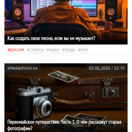
Как создать свою песню, если вы не музыкант?
россия
советы
идеи
люди
нео
shkolazhizni.ru
03.05.2026 / 22:15
Первомайское путешествие. Часть 1. О чём расскажут старые
фотографии?