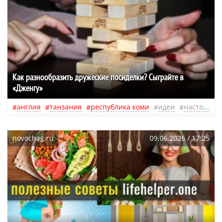
Как разнообразить дружеские посиделки? Сыграйте в
«Дженгу»
англия
танзания
республика коми
идеи
настольные игры
novochag.ru
09.06.2026 / 17:25