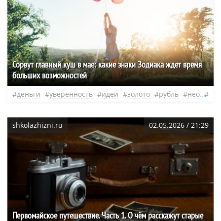
Сорвут главный куш в мае: какие знаки Зодиака ждет время
больших возможностей
деньги
уверенность
идеи
золото
рубль
нео
эф
shkolazhizni.ru
02.05.2026 / 21:29
Первомайское путешествие. Часть 1. О чём расскажут старые