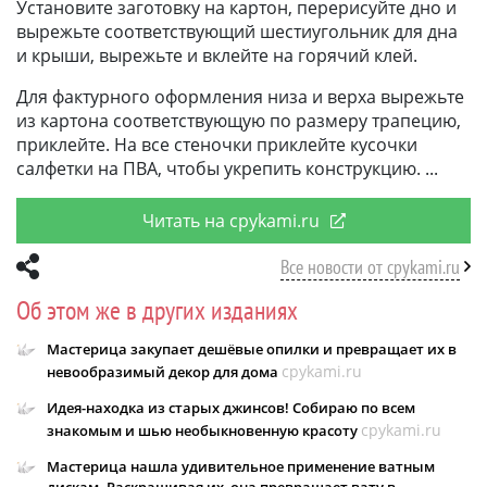
Установите заготовку на картон, перерисуйте дно и
вырежьте соответствующий шестиугольник для дна
и крыши, вырежьте и вклейте на горячий клей.
Для фактурного оформления низа и верха вырежьте
из картона соответствующую по размеру трапецию,
приклейте. На все стеночки приклейте кусочки
салфетки на ПВА, чтобы укрепить конструкцию.
Читать на cpykami.ru
Все новости от cpykami.ru
Об этом же в других изданиях
Мастерица закупает дешёвые опилки и превращает их в
cpykami.ru
невообразимый декор для дома
Идея-находка из старых джинсов! Собираю по всем
cpykami.ru
знакомым и шью необыкновенную красоту
Мастерица нашла удивительное применение ватным
дискам. Раскрашивая их, она превращает вату в