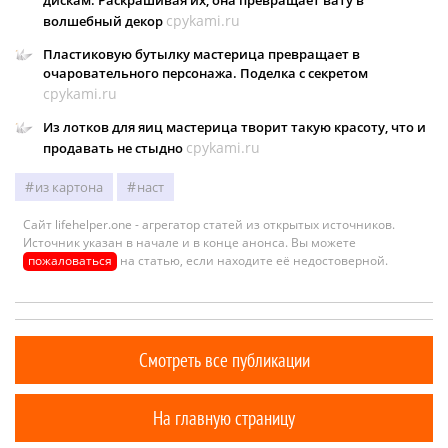
cpykami.ru
волшебный декор
Пластиковую бутылку мастерица превращает в
очаровательного персонажа. Поделка с секретом
cpykami.ru
Из лотков для яиц мастерица творит такую красоту, что и
cpykami.ru
продавать не стыдно
из картона
наст
Сайт lifehelper.one - агрегатор статей из открытых источников.
Источник указан в начале и в конце анонса. Вы можете
пожаловаться
на статью, если находите её недостоверной.
Смотреть все публикации
На главную страницу