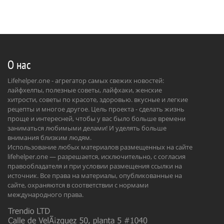
О нас
Lifehelper.one - агрегатор самых свежих новостей:
лайфхелпы, полезные советы, лайфхаки, женские
хитрости, советы по красоте, здоровью. вкусные и легкие
рецепты и многое другое. Цель проекта - сделать жизнь
проще и интересней, чтобы у вас было больше времени
заниматься любимыми делами! И уделять больше
внимания близким людям.
Использование любых материалов размещенных на сайте
lifehelper.one — разрешается, исключительно, с согласия
правообладателя и при условии размещения ссылки на
источник. Все права на материалы, опубликованные на
сайте, охраняются в соответствии с нормами
международного права.