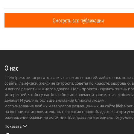
понадобятся джинсы разных цветов.
поселитьс
раздобыть
откидыва
Смотреть все публикации
пряжу. Са
интересен 
можно при
О нас
Lifehelper.one - агрегатор самых свежих новостей: лайфхелпы, поле
советы, лайфхаки, женские хитрости, советы по красоте, здоровью. 
и легкие рецепты и многое другое. Цель проекта - сделать жизнь п
интересней, чтобы у вас было больше времени заниматься любим
делами! И уделять больше внимания близким людям.
Использование любых материалов размещенных на сайте lifehelper
разрешается, исключительно, с согласия правообладателя и при усл
размещения ссылки на источник. Все права на материалы, опублик
на сайте, охраняются в соответствии с нормами международного пр
Показать