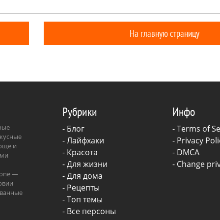
я и в вашем доме, нужно лишь
какая-нибудь довольно 
 пластиковую тару с
вещица, например, вот 
ющейся крышкой и подходящую
милый кролик.
На главную страницу
м процесс рождения овечки
и увлекателен, и к нему легко
влечь детей.
Рубрики
Инфо
зные
-
Блог
-
Terms of Se
вкусные
-
Лайфхаки
-
Privacy Poli
роще и
-
Красота
-
DMCA
ыми
-
Для жизни
-
Change priv
.one —
-
Для дома
овии
-
Рецепты
ованные
- Топ темы
ава.
- Все персоны