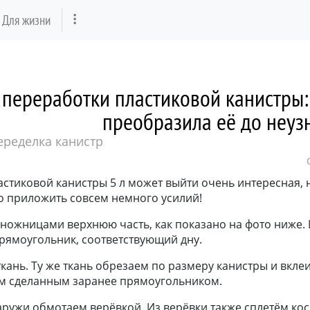
Для жизни
 переработки пластиковой канистры:
преобразила её до неуз
еределка канистр
астиковой канистры 5 л может выйти очень интересная, 
о приложить совсем немного усилий!
 ножницами верхнюю часть, как показано на фото ниже.
рямоугольник, соответствующий дну.
кань. Ту же ткань обрезаем по размеру канистры и вкле
ем сделанным заранее прямоугольником.
аружи обмотаем верёвкой. Из верёвки также сплетём ко