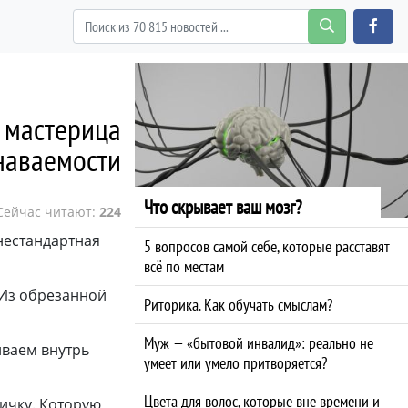
 мастерица
наваемости
Что скрывает ваш мозг?
Сейчас читают:
224
нестандартная
5 вопросов самой себе, которые расставят
всё по местам
 Из обрезанной
Риторика. Как обучать смыслам?
Муж — «бытовой инвалид»: реально не
иваем внутрь
умеет или умело притворяется?
Цвета для волос, которые вне времени и
сичку. Которую