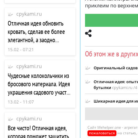
приклеим по верхнему
cpykami.ru
Отличная идея обновить
кровать, сделав ее более
элегантной, а заодно
спрятать все, что под ней
15.02 - 07:21
Об этом же в други
cpykami.ru
Оригинальный садов
Чудесные колокольчики из
Отличная идея: опыт
бросового материала. Идея
бутылки
cpykami.ru /
4
украшения садового участка
из простых пластиковых
Шикарная идея для и
13.02 - 11:07
бутылок
cpykami.ru
Все чисто! Отличная идея,
Сайт lifehelper.one - агре
пожаловаться
на статью,
которая поможет защитить