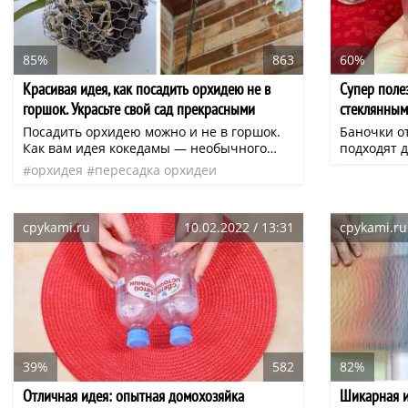
85%
863
60%
Красивая идея, как посадить орхидею не в
Супер поле
горшок. Украсьте свой сад прекрасными
стеклянным
орхидеями
Посадить орхидею можно и не в горшок.
Баночки о
Как вам идея кокедамы — необычного
подходят 
украшения из цветка в виде подвесной
использова
орхидея
пересадка орхидеи
конструкции? Делается она просто, из
же, можно
недорогих материалов.
такие кон
если их п
cpykami.ru
10.02.2022 / 13:31
cpykami.ru
таком слу
специй то
вашей кухн
иметь у се
39%
582
82%
Отличная идея: опытная домохозяйка
Шикарная и