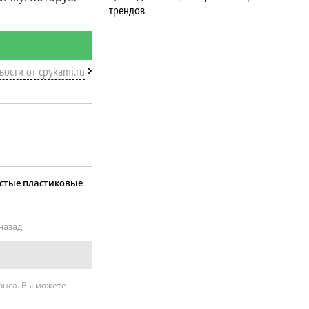
трендов
вости от cpykami.ru
устые пластиковые
 назад
нонса. Вы можете