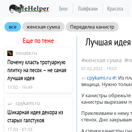
Блог
Лайфхаки
Красота
все
женская сумка
Переделка канистр
Лучшая идея
Еще по теме
novate.ru
женская сумка
п
Почему класть тротуарную
01.02.2022 - 19:07
плитку на песок – не самая
лучшая идея
cpykami.ru
:
Из пл
вещица. Нужно тольк
17.02 - 16:49
У канистры обрежьте
канистры вырезаем п
cpykami.ru
Шикарная идея декора из
Приклеиваем к нему т
старых галстуков
стенок. Дно закрыва
17.02 - 07:33
А стенки канистры сн