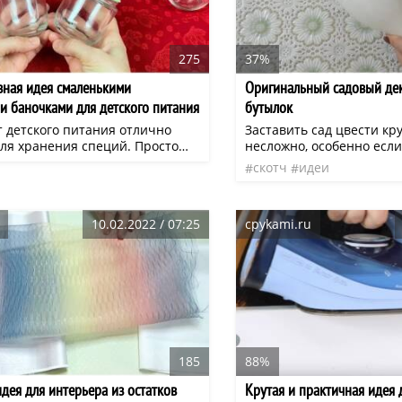
275
37%
зная идея смаленькими
Оригинальный садовый дек
и баночками для детского питания
бутылок
т детского питания отлично
Заставить сад цвести кр
для хранения специй. Просто
несложно, особенно есл
ть их в качестве тары, конечно
этого пластиковые бутыл
скотч
идеи
. При этом гораздо интереснее
молока. Именно из них 
тейнеры будут смотреться,
крупные белые цветы, 
ревратить в дизайнерские. В
напоминающие лилии. П
10.02.2022 / 07:25
cpykami.ru
чае самодельный набор для
они начнут вместе с пер
чно станет визитной карточкой
проклевывающейся зеле
и, а друзья и знакомые захотят
радовать глаз до самой 
бя что-то подобное.
185
88%
дея для интерьера из остатков
Крутая и практичная идея 