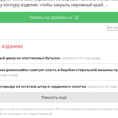
 контуру изделия, чтобы закрыть неровный край.
Читать на cpykami.ru
Все но
х изданиях
ый декор из пластиковых бутылок
cpykami.ru /
4 года назад
ная домохозяйка советует класть в барабан стиральной машины п
 года назад
нтерьера из остатков штор и гардинного полотна
cpykami.ru /
4 года
Показать ещё
гатор статей из открытых источников. Источник указан в начале и в конце а
 если находите её недостоверной.