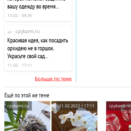
вашу одежду во время
готовки
13.02 - 09:35
cpykami.ru
Красивая идея, как посадить
орхидею не в горшок.
Украсьте свой сад
прекрасными орхидеями
11.02 - 17:11
Больше по теме
Ещё по этой же теме
cpykami.ru
11.02.2022 / 17:11
cpykami.ru