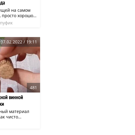
ода
ещей на самом
, просто хорошо
сегодня часто
пуфик
, что многие
пать новую
тарую или даже
07.02.2022 / 19:11
у, что кто-то
ример, вот такой
нения внутри
ки из хлама, а
рагментов
481
жной винной
ки
ный материал
ак чисто
лне
и подключить
ет получиться