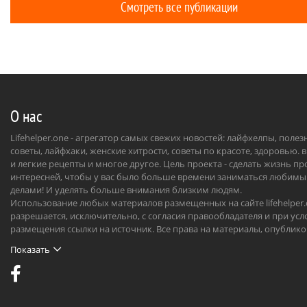
на Шаболовке Центральную студию
Смотреть все публикации
условий.
телевидения, которая сначала вела
ежедневную трансляцию на Москву и
Ленинград.
О нас
Lifehelper.one - агрегатор самых свежих новостей: лайфхелпы, поле
советы, лайфхаки, женские хитрости, советы по красоте, здоровью. 
и легкие рецепты и многое другое. Цель проекта - сделать жизнь п
интересней, чтобы у вас было больше времени заниматься любим
делами! И уделять больше внимания близким людям.
Использование любых материалов размещенных на сайте lifehelper
разрешается, исключительно, с согласия правообладателя и при усл
размещения ссылки на источник. Все права на материалы, опублик
на сайте, охраняются в соответствии с нормами международного пр
Показать