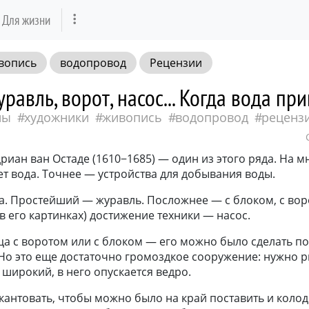
Для жизни
вопись
водопровод
Рецензии
равль, ворот, насос... Когда вода пр
ны
художники
живопись
водопровод
реценз
риан ван Остаде (1610−1685) — один из этого ряда. На м
ет вода. Точнее — устройства для добывания воды.
а. Простейший — журавль. Посложнее — с блоком, с во
в его картинках) достижение техники — насос.
а с воротом или с блоком — его можно было сделать п
Но это еще достаточно громоздкое сооружение: нужно р
 широкий, в него опускается ведро.
окантовать, чтобы можно было на край поставить и колод