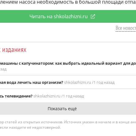
явлением насоса необходимость в большой площади отпа
Читать на shkolazhizni.ru
Все новост
х изданиях
машины с капучинатором: как выбрать идеальный вариант для до
азад
ая вода лечить наш организм?
shkolazhizni.ru /
1 год назад
ось телевидение?
shkolazhizni.ru /
1 год назад
Показать ещё
гатор статей из открытых источников. Источник указан в начале и в конце а
 если находите её недостоверной.