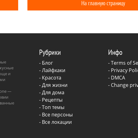
на Шаболовке Централь
На главную страницу
телевидения, которая сн
ежедневную трансляцию
Ленинград.
Рубрики
Инфо
зные
-
Блог
-
Terms of Se
вкусные
-
Лайфхаки
-
Privacy Poli
роще и
-
Красота
-
DMCA
ыми
-
Для жизни
-
Change priv
.one —
-
Для дома
овии
-
Рецепты
ованные
- Топ темы
ава.
- Все персоны
- Все локации