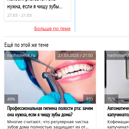
нужна, если я чищу зубы
дома?
27.03 - 21:03
Больше по теме
Ещё по этой же теме
nashsovetik.ru
27.03.2025 / 21:03
nashsoveti
49%
333
76%
Профессиональная гигиена полости рта: зачем
Автоматиче
она нужна, если я чищу зубы дома?
капучинато
вариант дл
Многие считают, что регулярная чистка
Кофемашин
зубов дома полностью защищает их от
капучинат