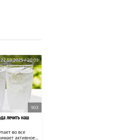
22.03.2025 / 20:09
903
да лечить наш
упает во все
нимает активное