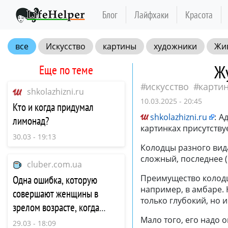
Блог
Лайфхаки
Красота
все
Искусство
картины
художники
Жи
Жу
Еще по теме
искусство
карти
shkolazhizni.ru
10.03.2025 - 20:45
Кто и когда придумал
shkolazhizni.ru
:
Ад
лимонад?
картинках присутству
30.03 - 19:13
Колодцы разного вид
сложный, последнее (
cluber.com.ua
Преимущество колодц
Одна ошибка, которую
например, в амбаре. 
совершают женщины в
только глубокий, но и
зрелом возрасте, когда
ищут любовь
Мало того, его надо 
29.03 - 18:09