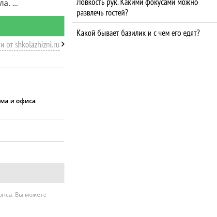
Ловкость рук. Какими фокусами можно
ла.
развлечь гостей?
Какой бывает базилик и с чем его едят?
и от shkolazhizni.ru
ма и офиса
нонса. Вы можете