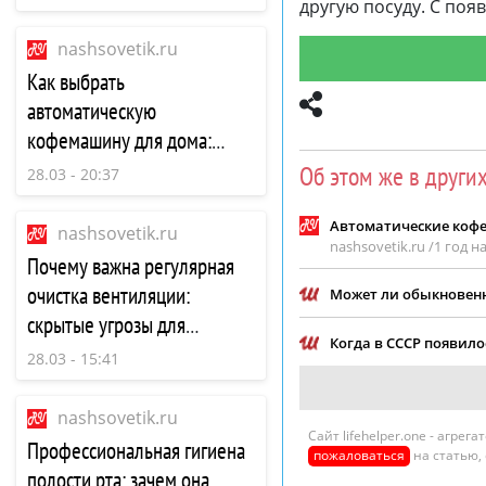
другую посуду. С по
nashsovetik.ru
Как выбрать
автоматическую
кофемашину для дома:
советы и рекомендации
Об этом же в други
28.03 - 20:37
Автоматические кофе
nashsovetik.ru
nashsovetik.ru /
1 год н
Почему важна регулярная
очистка вентиляции:
Может ли обыкновенн
скрытые угрозы для
Когда в СССР появил
здоровья и дома
28.03 - 15:41
nashsovetik.ru
Сайт lifehelper.one - агре
Профессиональная гигиена
пожаловаться
на статью,
полости рта: зачем она