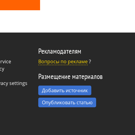
ную студию
ачала вела
 на Москву и
Рекламодателям
rvice
Вопросы по рекламе
?
cy
Размещение материалов
acy settings
Добавить источник
Опубликовать статью