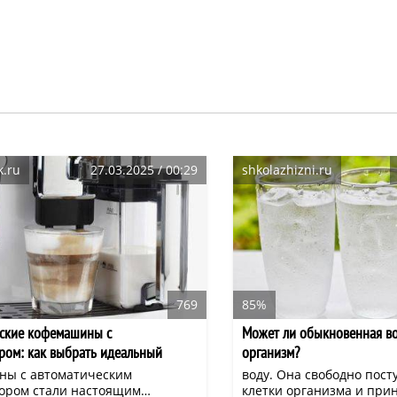
k.ru
27.03.2025 / 00:29
shkolazhizni.ru
769
85%
ские кофемашины с
Может ли обыкновенная во
ром: как выбрать идеальный
организм?
я дома и офиса
ы с автоматическим
воду. Она свободно пост
ором стали настоящим
клетки организма и при