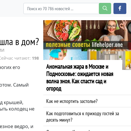
ишла в дом?
ии
Сейчас читают:
198
Аномальная жара в Москве и
ногих его
Подмосковье: ожидается новая
волна зноя. Как спасти сад и
ротом. Самый
огород
Как не испортить застолье?
од крышей,
ыть колодец не
Как подготовиться к приходу гостей за
десять минут?
езное ведро, и