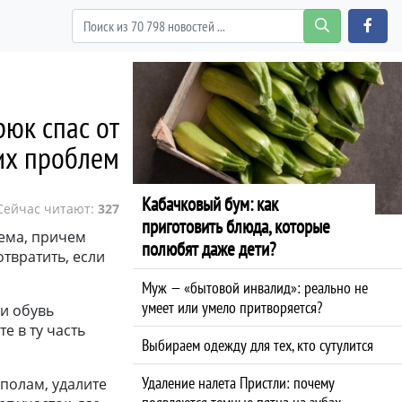
рюк спас от
их проблем
Кабачковый бум: как
Сейчас читают:
327
приготовить блюда, которые
ема, причем
полюбят даже дети?
твратить, если
Муж — «бытовой инвалид»: реально не
умеет или умело притворяется?
ли обувь
е в ту часть
Выбираем одежду для тех, кто сутулится
Удаление налета Пристли: почему
полам, удалите