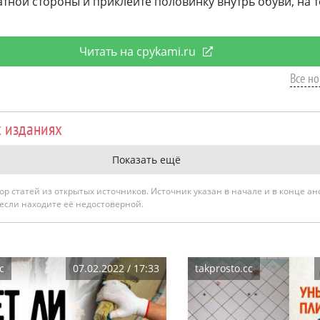
тной стороны и приклейте половинку внутрь обуви, на то
Читать на cpykami.ru
Все но
х изданиях
Показать ещё
гатор статей из открытых источников. Источник указан в начале и в конце а
 если находите её недостоверной.
c
07.02.2022 / 17:33
takprosto.cc