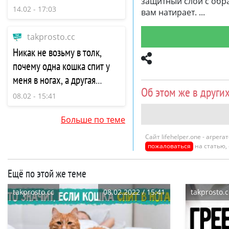
защитный слой с обра
никакой ругани, никаких
14.02 - 17:03
вам натирает.
орущих детей
takprosto.cc
Никак не возьму в толк,
почему одна кошка спит у
меня в ногах, а другая
Об этом же в други
любит прикорнуть возле
08.02 - 15:41
головы
Больше по теме
Сайт lifehelper.one - агре
пожаловаться
на статью,
Ещё по этой же теме
takprosto.cc
08.02.2022 / 15:41
takprosto.c