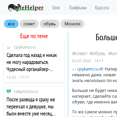
Блог
Лайфхаки
Красота
все
совет
обувь
Мозоли
Больше
Еще по теме
cpykami.ru
совет
обувь
мо
Сделала год назад и никак
02.07.2020 - 14:11
не могу нарадоваться.
Чудесный органайзер-
cpykami.ru
:
Натир
неважно даже, новая 
корзинка из картона
15.02 - 17:17
знать несколько по-н
Больше не будет ника
takprosto.cc
натирает, сделайте са
После развода я сразу же
обуви, где именно ва
переехал к девушке, мы
То же самое можно пр
были вместе уже месяц,