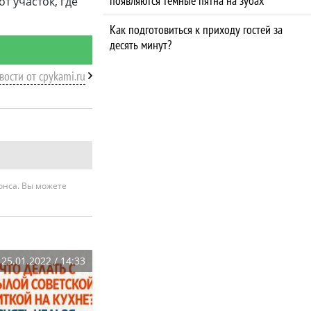
появляются темные пятна на зубах
т участок, где
Как подготовиться к приходу гостей за
десять минут?
вости от cpykami.ru
нонса. Вы можете
25.01.2022 / 14:33