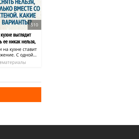
510
 кухне выглядит
ь ее никак нельзя,
ладе
и на кухне ставит
ожение. С одной
е устаревший
материалы
 без слез просто