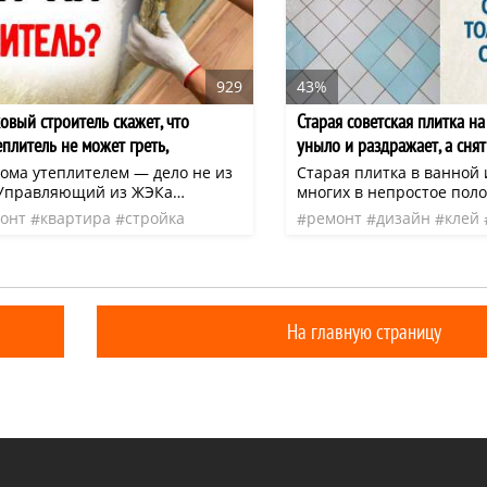
929
43%
овый строитель скажет, что
Старая советская плитка на
плитель не может греть,
уныло и раздражает, а снят
я, нужно ли вообще утепляться
что делать при таком раск
ома утеплителем — дело не из
Старая плитка в ванной 
 Управляющий из ЖЭКа
многих в непростое пол
огласиться на утепление стен,
стороны, смотреть на е
онт
квартира
стройка
ремонт
дизайн
клей
оможет сохранить тепло в
дизайн, трещины и сколы
но верно ли это, эффективно?
невозможно.
На главную страницу