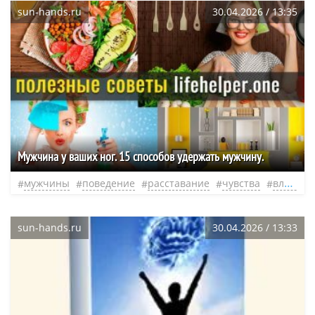
sun-hands.ru
30.04.2026 / 13:35
Мужчина у ваших ног. 15 способов удержать мужчину.
мужчины
поведение
расставание
чувства
влюбленность
sun-hands.ru
30.04.2026 / 13:33