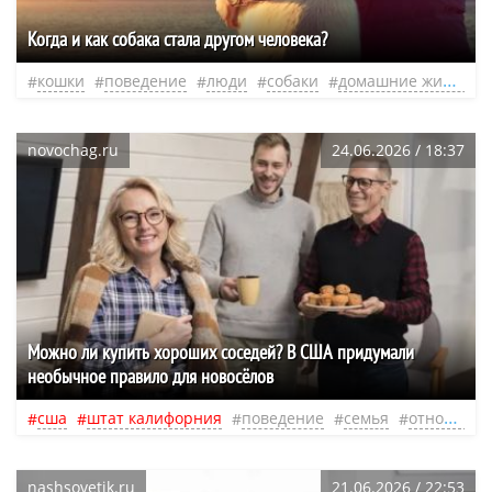
Когда и как собака стала другом человека?
кошки
поведение
люди
собаки
домашние животные
novochag.ru
24.06.2026 / 18:37
Можно ли купить хороших соседей? В США придумали
необычное правило для новосёлов
сша
штат калифорния
поведение
семья
отношения
nashsovetik.ru
21.06.2026 / 22:53