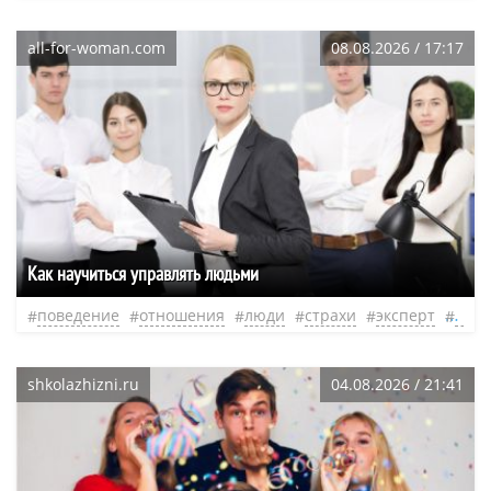
all-for-woman.com
08.08.2026 / 17:17
Как научиться управлять людьми
поведение
отношения
люди
страхи
эксперт
нео
shkolazhizni.ru
04.08.2026 / 21:41