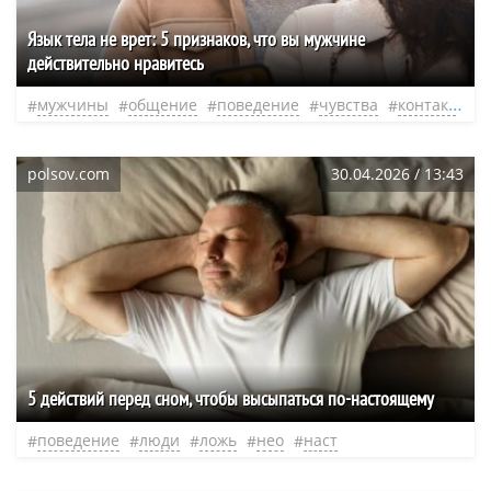
Язык тела не врет: 5 признаков, что вы мужчине
действительно нравитесь
мужчины
общение
поведение
чувства
контакт
н
polsov.com
30.04.2026 / 13:43
​5 действий перед сном, чтобы высыпаться по-настоящему
поведение
люди
ложь
нео
наст