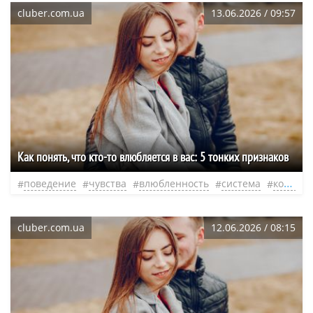
cluber.com.ua
13.06.2026 / 09:57
Как понять, что кто-то влюбляется в вас: 5 тонких признаков
поведение
чувства
влюбленность
система
контакт
cluber.com.ua
12.06.2026 / 08:15