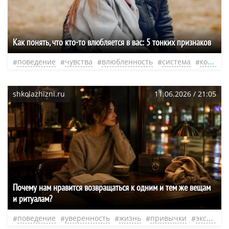
Как понять, что кто-то влюбляется в вас: 5 тонких признаков
поведение
чувства
влюбленность
система
контакт
shkolazhizni.ru
11.06.2026 / 21:05
Почему нам нравится возвращаться к одним и тем же вещам
и ритуалам?
поведение
уверенность
жизнь
привычки
эксперт