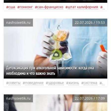
сша
гонконг
сан-франциско
штат калифорния
гонк
nashsovetik.ru
22.07.2026 / 19:53
Детоксикация при алкогольной зависимости: когда она
необходима и что важно знать
советы
поведение
здоровье
жизнь
система
слаб
nashsovetik.ru
22.07.2026 / 17:09