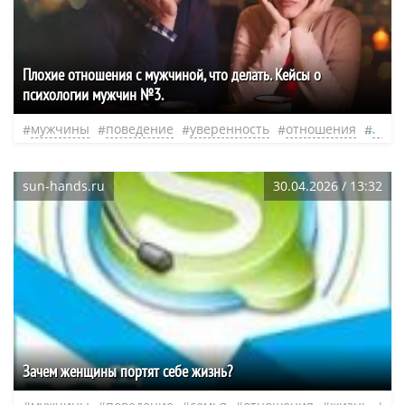
Плохие отношения с мужчиной, что делать. Кейсы о
психологии мужчин №3.
мужчины
поведение
уверенность
отношения
псих
sun-hands.ru
30.04.2026 / 13:32
Зачем женщины портят себе жизнь?