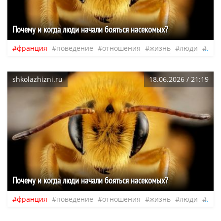
Почему и когда люди начали бояться насекомых?
франция
поведение
отношения
жизнь
люди
пер
shkolazhizni.ru
18.06.2026 / 21:19
Почему и когда люди начали бояться насекомых?
франция
поведение
отношения
жизнь
люди
пер