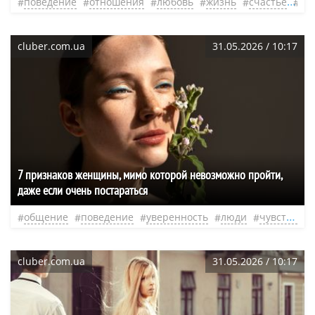
поведение
отношения
любовь
жизнь
счастье
не
cluber.com.ua
31.05.2026 / 10:17
7 признаков женщины, мимо которой невозможно пройти,
даже если очень постараться
общение
поведение
уверенность
люди
чувства
cluber.com.ua
31.05.2026 / 10:17