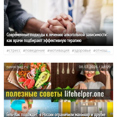
Современные подходы к лечению алкогольной зависимости:
как врачи подбирают эффективную терапию
стресс
поведение
мотивация
здоровье
отношения
novochag.ru
08.07.2026 / 18:09
Гель-лак подождёт: в России ограничили маникюр и другие