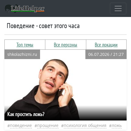
поведение - совет этого часа
Топ темы
Все персоны
Все локации
shkolazhizni.ru
06.07.2026 / 21:27
Как простить ложь?
поведение
прощение
психология общения
ложь