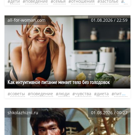
дети
поведение
семья
отношения
застолье
гост
all-for-woman.com
01.08.2026 / 22:59
Как интуитивное питание меняет тело без голодовок
советы
поведение
люди
чувства
диета
питание
shkolazhizni.ru
01.08.2026 / 00:27