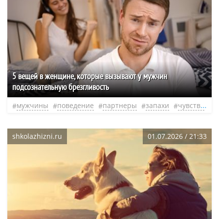
5 вещей в женщине, которые вызывают у мужчин
подсознательную брезгливость
мужчины
поведение
партнеры
запахи
чувства
н
shkolazhizni.ru
01.07.2026 / 21:33