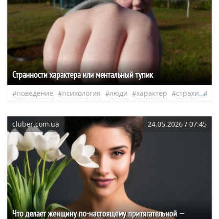
Странности характера или ментальный тупик
поведение
психология
люди
характер
страхи
ли
cluber.com.ua
24.05.2026 / 07:45
Что делает женщину по-настоящему притягательной —