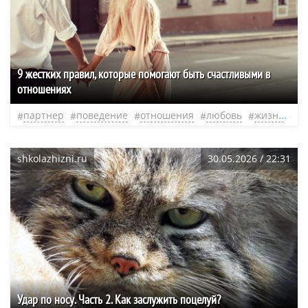
9 жестких правил, которые помогают быть счастливыми в
отношениях
партнер
поведение
отношения
любовь
жизнь
чу
shkolazhizni.ru
30.05.2026 / 22:31
Удар по носу. Часть 2. Как заслужить поцелуй?