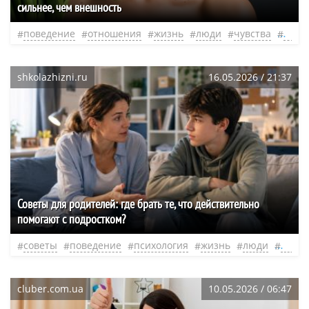
сильнее, чем внешность
поведение
отношения
жизнь
люди
чувства
нео
shkolazhizni.ru
16.05.2026 / 21:37
Советы для родителей: где брать те, что действительно
помогают с подростком?
советы
поведение
психология
жизнь
люди
роди
cluber.com.ua
10.05.2026 / 06:47