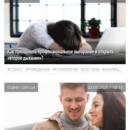
Как преодолеть профессиональное выгорание и открыть
«второе дыхание»?
стресс
поведение
психология
система
изоляция
cluber.com.ua
03.05.2026 / 10:13