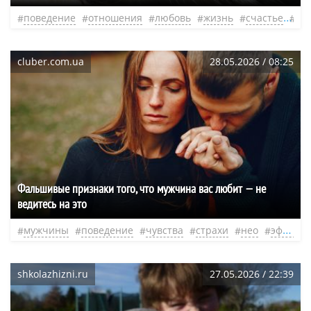
поведение
отношения
любовь
жизнь
счастье
не
cluber.com.ua
28.05.2026 / 08:25
Фальшивые признаки того, что мужчина вас любит — не
ведитесь на это
мужчины
поведение
чувства
страхи
нео
эфир
shkolazhizni.ru
27.05.2026 / 22:39