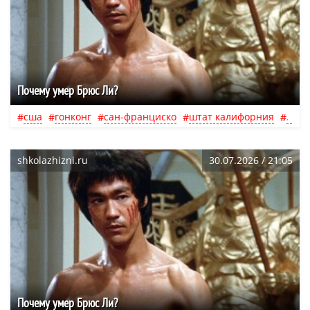
Почему умер Брюс Ли?
сша
гонконг
сан-франциско
штат калифорния
гонк
shkolazhizni.ru
30.07.2026 / 21:05
Почему умер Брюс Ли?