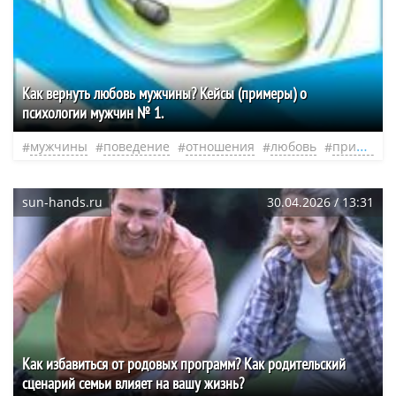
Как вернуть любовь мужчины? Кейсы (примеры) о
психологии мужчин № 1.
мужчины
поведение
отношения
любовь
привычки
sun-hands.ru
30.04.2026 / 13:31
Как избавиться от родовых программ? Как родительский
сценарий семьи влияет на вашу жизнь?