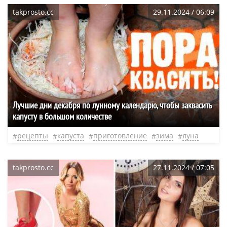
takprosto.cc
29.11.2024 / 06:09
Лучшие дни декабря по лунному календарю, чтобы заквасить
капусту в большом количестве
рецепты
капуста
приготовление
зима
луна
takprosto.cc
27.11.2024 / 07:05