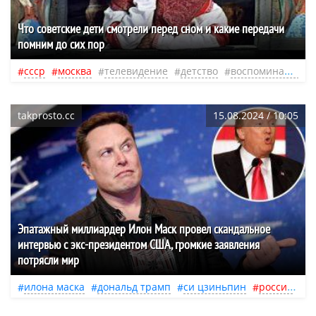
Что советские дети смотрели перед сном и какие передачи
помним до сих пор
ссср
москва
телевидение
детство
воспоминания
takprosto.cc
15.08.2024 / 10:05
Эпатажный миллиардер Илон Маск провел скандальное
интервью с экс-президентом США, громкие заявления
потрясли мир
илона маска
дональд трамп
си цзиньпин
россия
у