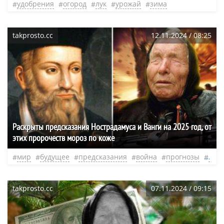
удобрения
огород
лук
урожай
зима
takprosto.cc
12.11.2024 / 08:25
Раскрыты предсказания Нострадамуса и Ванги на 2025 год, от
этих пророчеств мороз по коже
мир
будущее
предсказания
война
прогнозы
кож
takprosto.cc
07.11.2024 / 09:15