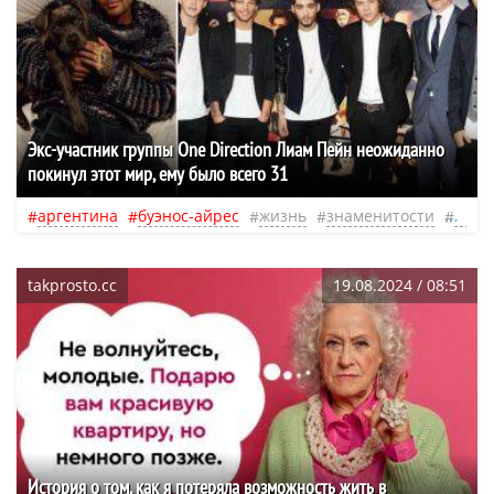
Экс-участник группы One Direction Лиам Пейн неожиданно
покинул этот мир, ему было всего 31
аргентина
буэнос-айрес
жизнь
знаменитости
траг
takprosto.cc
19.08.2024 / 08:51
История о том, как я потеряла возможность жить в