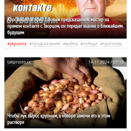
Хорс вышел в эфир с новым предсказанием, мастер на
прямом контакте с Творцом, он передал знания о ближайшем
будущем
украина
предсказания
война
победа
прогнозы
takprosto.cc
14.11.2024 / 07:13
Чтобы лук вырос крупным, в ноябре замочи его в этом
растворе