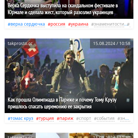
Верка Сердючка выступила на скандальном фестивале в
Юрмале и сделала жест, который разозлил украинцев
верка сердючка
россия
украина
знаменитости
пес
takprosto.cc
15.08.2024 / 10:58
Как прошла Олимпиада в Париже и почему Тому Крузу
пришлось спасать церемонию ее закрытия
томас круз
турция
париж
спорт
события
знаменитости
takprosto.cc
15.08.2024 / 10:30