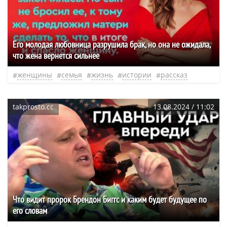
Его молодая любовница разрушила брак, но она не ожидала,
что жена вернется сильнее
женщины
семья
жизнь
истории
рассказ
takprosto.cc
13.08.2024 / 11:02
Что видит пророк Брендон Биггс и каким будет будущее по
его словам