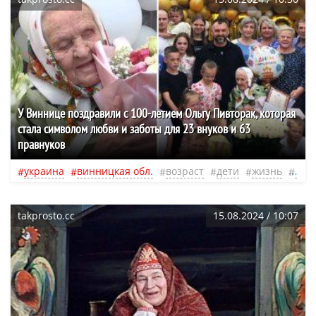
У Виннице поздравили с 100-летием Ольгу Пивторак, которая
стала символом любви и заботы для 23 внуков и 63
правнуков
украина
винницкая обл.
возраст
дети
жизнь
вну
takprosto.cc
15.08.2024 / 10:07