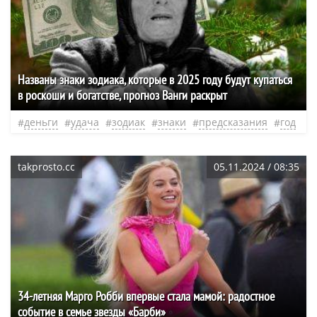
Названы знаки зодиака, которые в 2025 году будут купаться
в роскоши и богатстве, прогноз Ванги раскрыт
деньги
удача
зодиак
знаки
предсказания
год
takprosto.cc
05.11.2024 / 08:35
34-летняя Марго Робби впервые стала мамой: радостное
событие в семье звезды «Барби»