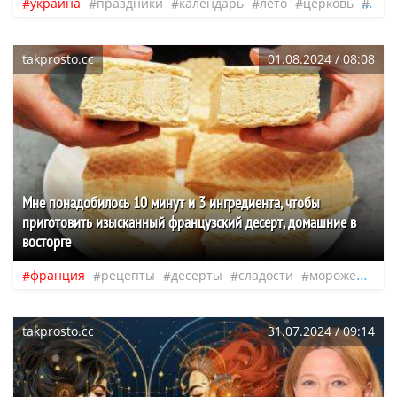
украина
праздники
календарь
лето
церковь
пра
takprosto.cc
01.08.2024 / 08:08
Мне понадобилось 10 минут и 3 ингредиента, чтобы
приготовить изысканный французский десерт, домашние в
восторге
франция
рецепты
десерты
сладости
мороженое
takprosto.cc
31.07.2024 / 09:14