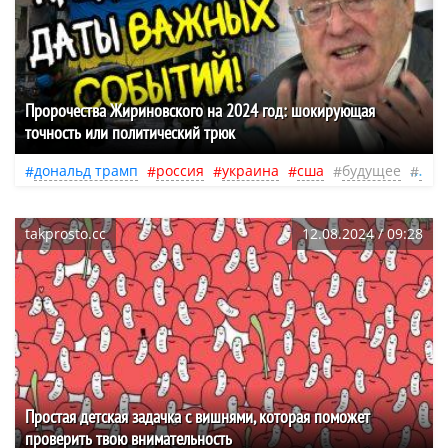
Пророчества Жириновского на 2024 год: шокирующая
точность или политический трюк
дональд трамп
россия
украина
сша
будущее
пол
takprosto.cc
12.08.2024 / 09:28
Простая детская задачка с вишнями, которая поможет
проверить твою внимательность