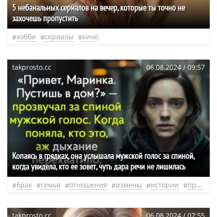
5 небанальных сериалов на вечер, которые ты точно не
захочешь пропустить
хобби
сериалы
кино
takprosto.cc
06.08.2024 / 09:57
Копаясь в грядках, она услышала мужской голос за спиной,
когда увидела, кто ее зовет, чуть дара речи не лишилась
брак
семья
отношения
измены
истории
предательство
takprosto.cc
06.08.2024 / 07:55