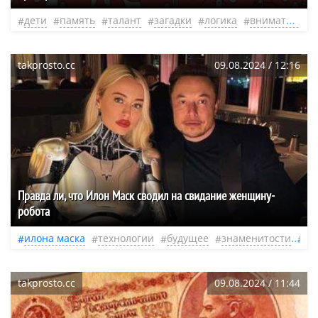
дети
память
талант
загадки
логика
внимательность
takprosto.cc
09.08.2024 / 12:16
Правда ли, что Илон Маск сводил на свидание женщину-
робота
илона маска
технологии
будущее
знаменитости
ро
takprosto.cc
09.08.2024 / 11:44