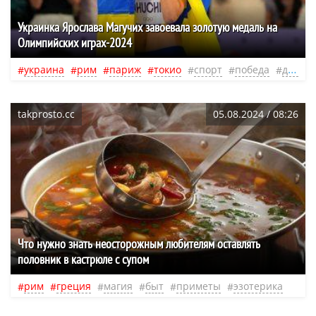
Украинка Ярослава Магучих завоевала золотую медаль на
Олимпийских играх-2024
украина
рим
париж
токио
спорт
победа
достижения
takprosto.cc
05.08.2024 / 08:26
Что нужно знать неосторожным любителям оставлять
половник в кастрюле с супом
рим
греция
магия
быт
приметы
эзотерика