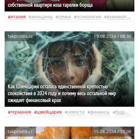
собственной квартире изза тарелки борща
италия
женщины
семья
психология
взаимоотношения
takprosto.cc
19.08.2024 / 08:30
Как Швейцария осталась единственной крепостью
спокойствия в 2024 году и почему весь остальной мир
ожидает финансовый крах
германия
швейцария
новости
финансы
будущее
takprosto.cc
15.08.2024 / 12:08