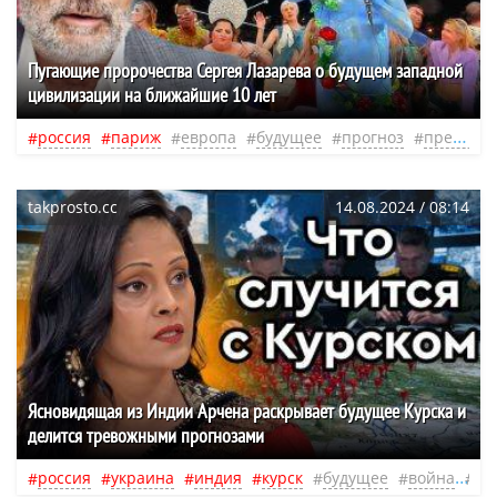
Пугающие пророчества Сергея Лазарева о будущем западной
цивилизации на ближайшие 10 лет
россия
париж
европа
будущее
прогноз
предсказание
takprosto.cc
14.08.2024 / 08:14
Ясновидящая из Индии Арчена раскрывает будущее Курска и
делится тревожными прогнозами
россия
украина
индия
курск
будущее
война
пр