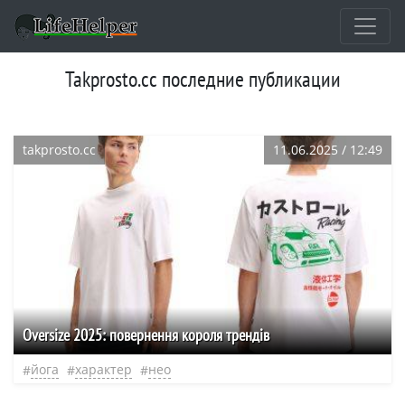
takprosto.cc последние публикации
takprosto.cc
11.06.2025 / 12:49
Oversize 2025: повернення короля трендів
йога
характер
нео