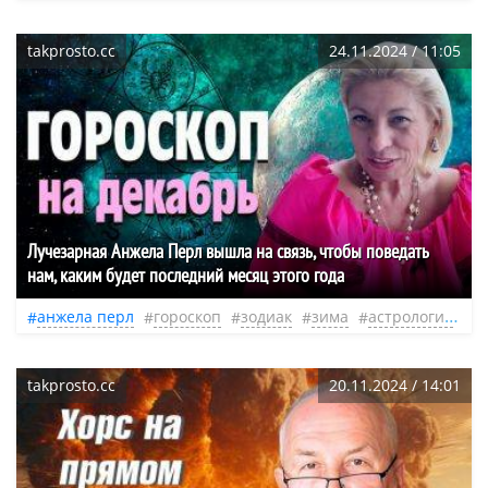
takprosto.cc
24.11.2024 / 11:05
Лучезарная Анжела Перл вышла на связь, чтобы поведать
нам, каким будет последний месяц этого года
анжела перл
гороскоп
зодиак
зима
астрология
з
takprosto.cc
20.11.2024 / 14:01