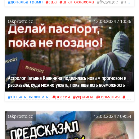
дональд трамп
сша
штат оклахома
будущее
пророк
takprosto.cc
12.08.2024 / 10:36
Астролог Татьяна Калинина поделилась новым прогнозом и
рассказала, куда можно уехать, пока еще есть возможность
татьяна калинина
россия
украина
германия
фран
takprosto.cc
12.08.2024 / 09:54