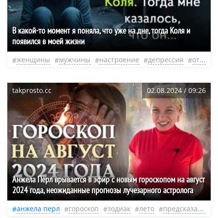
В какой-то момент я поняла, что уже на дне, тогда Коля и
появился в моей жизни
женщины
мужчины
настроение
депрессия
отношения
takprosto.cc
02.08.2024 / 09:26
Анжела Перл врывается в эфир с новым гороскопом на август
2024 года, неожиданные прогнозы лучезарного астролога
анжела перл
гороскоп
зодиак
лето
предсказания