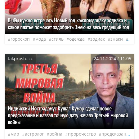
В чём нужно встречать Новый год каждому знаку зодиака и
какое платье поможет задобрить Змею на весь грядущий год
гороскоп
мода
стиль
одежда
зодиак
знаки
цвет
takprosto.cc
24.11.2024 / 11:05
Индийский Нострадамус Кушал Кумар сделал новое
предсказание и назвал точную дату начала Третьей мировой
войны
мир
астролог
война
пророчество
предсказание