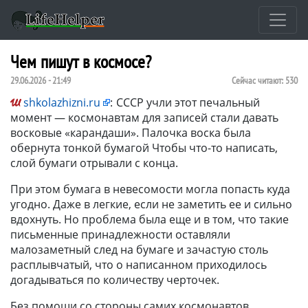
Чем пишут в космосе?
29.06.2026 - 21:49
Сейчас читают:
530
shkolazhizni.ru
:
СССР учли этот печальный
момент — космонавтам для записей стали давать
восковые «карандаши». Палочка воска была
обернута тонкой бумагой Чтобы что-то написать,
слой бумаги отрывали с конца.
При этом бумага в невесомости могла попасть куда
угодно. Даже в легкие, если не заметить ее и сильно
вдохнуть. Но проблема была еще и в том, что такие
письменные принадлежности оставляли
малозаметный след на бумаге и зачастую столь
расплывчатый, что о написанном приходилось
догадываться по количеству черточек.
Без помощи со стороны самих космонавтов