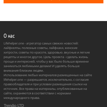
О нас
Lifehelper.one - агрегатор самых свежих новостей:
лайфхелпы, полезные советы, лайфхаки, женские
хитрости, советы по красоте, здоровью. вкусные и легкие
рецепты и многое другое. Цель проекта - сделать жизнь
проще и интересней, чтобы у вас было больше времени
заниматься любимыми делами! И уделять больше
внимания близким людям.
Использование любых материалов размещенных на сайте
lifehelper.one — разрешается, исключительно, с согласия
правообладателя и при условии размещения ссылки на
источник. Все права на материалы, опубликованные на
сайте, охраняются в соответствии с нормами
международного права.