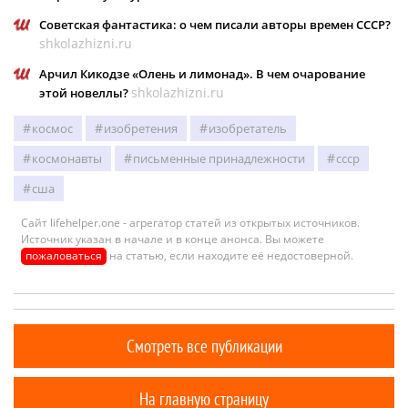
Советская фантастика: о чем писали авторы времен СССР?
shkolazhizni.ru
Арчил Кикодзе «Олень и лимонад». В чем очарование
shkolazhizni.ru
этой новеллы?
космос
изобретения
изобретатель
космонавты
письменные принадлежности
ссср
сша
Сайт lifehelper.one - агрегатор статей из открытых источников.
Источник указан в начале и в конце анонса. Вы можете
пожаловаться
на статью, если находите её недостоверной.
Смотреть все публикации
На главную страницу