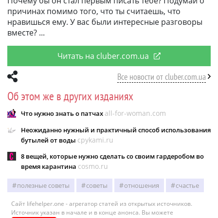
Почему бы он стал первым писать тебе? Подумай о
причинах помимо того, что ты считаешь, что
нравишься ему. У вас были интересные разговоры
вместе?
Читать на cluber.com.ua
Все новости от cluber.com.ua
Об этом же в других изданиях
all-for-woman.com
Что нужно знать о патчах
Неожиданно нужный и практичный способ использования
cpykami.ru
бутылей от воды
8 вещей, которые нужно сделать со своим гардеробом во
cosmo.ru
время карантина
полезные советы
советы
отношения
счастье
Сайт lifehelper.one - агрегатор статей из открытых источников.
Источник указан в начале и в конце анонса. Вы можете