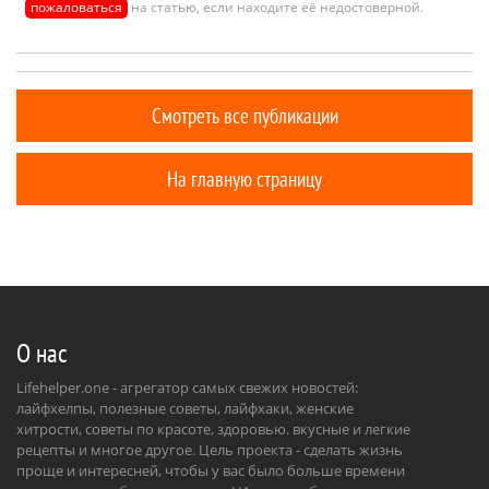
пожаловаться
на статью, если находите её недостоверной.
Смотреть все публикации
На главную страницу
О нас
Lifehelper.one - агрегатор самых свежих новостей:
лайфхелпы, полезные советы, лайфхаки, женские
хитрости, советы по красоте, здоровью. вкусные и легкие
рецепты и многое другое. Цель проекта - сделать жизнь
проще и интересней, чтобы у вас было больше времени