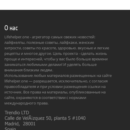
О нас
Lifehelper.one - агрегатор самых свежих новостей:
лайфхелпы, полезные советы, лайфхаки, женские
хитрости, советы по красоте, здоровью. вкусные и легкие
рецепты и многое другое. Цель проекта - сделать жизнь
проще и интересней, чтобы у вас было больше времени
заниматься любимыми делами! И уделять больше
внимания близким людям.
Использование любых материалов размещенных на сайте
lifehelper.one — разрешается, исключительно, с согласия
правообладателя и при условии размещения ссылки на
источник. Все права на материалы, опубликованные на
сайте, охраняются в соответствии с нормами
международного права.