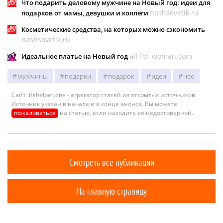
Что подарить деловому мужчине на Новый год: идеи для
nashsovetik.ru
подарков от мамы, девушки и коллеги
Косметические средства, на которых можно сэкономить
nashsovetik.ru
all-for-woman.com
Идеальное платье на Новый год
мужчины
подарки
подарок
идеи
нео
Сайт lifehelper.one - агрегатор статей из открытых источников.
Источник указан в начале и в конце анонса. Вы можете
пожаловаться
на статью, если находите её недостоверной.
Смотреть все публикации
На главную страницу