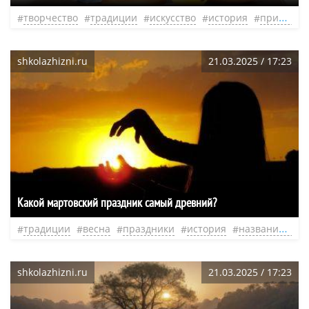
творчество
традиции
искусство
история
прикладное искусство
shkolazhizni.ru
21.03.2025 / 17:23
Какой мартовский праздник самый древний?
традиции
весна
праздники
история
название праздника
shkolazhizni.ru
21.03.2025 / 17:23