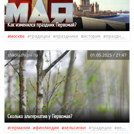
Как изменился праздник Первомай?
москва
традиции
праздники
история
празднование
shkolazhizni.ru
01.05.2025 / 21:47
Сколько альтернатив у Первомая?
германия
финляндия
хельсинки
традиции
весна