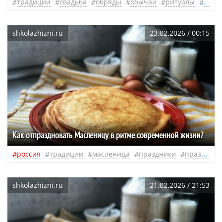
традиции
свадьба
обряды
обычаи
ритуалы
мент
shkolazhizni.ru
23.02.2026 / 00:15
Как отпраздновать Масленицу в ритме современной жизни?
россия
традиции
масленица
праздники
празднование
shkolazhizni.ru
21.02.2026 / 21:53