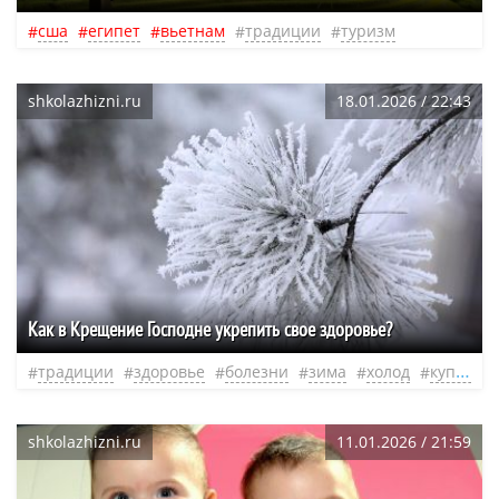
сша
египет
вьетнам
традиции
туризм
shkolazhizni.ru
18.01.2026 / 22:43
Как в Крещение Господне укрепить свое здоровье?
традиции
здоровье
болезни
зима
холод
купание
shkolazhizni.ru
11.01.2026 / 21:59