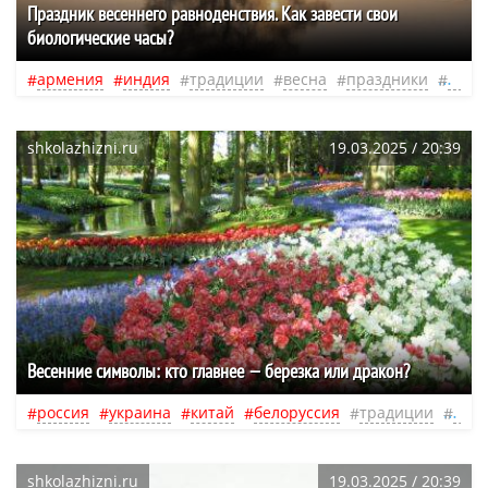
Праздник весеннего равноденствия. Как завести свои
биологические часы?
армения
индия
традиции
весна
праздники
обря
shkolazhizni.ru
19.03.2025 / 20:39
Весенние символы: кто главнее — березка или дракон?
россия
украина
китай
белоруссия
традиции
весн
shkolazhizni.ru
19.03.2025 / 20:39