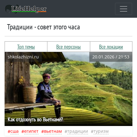
традиции - совет этого часа
Топ темы
Все персоны
Все локации
shkolazhizni.ru
20.01.2026 / 21:53
Как отдохнуть во Вьетнаме?
сша
египет
вьетнам
традиции
туризм