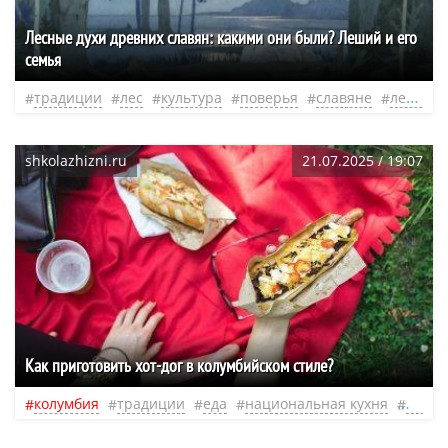
Лесные духи древних славян: какими они были? Леший и его
семья
традиции
лес
культура
поверья
славяне
лесные духи
shkolazhizni.ru
21.07.2025 / 19:07
Как приготовить хот-дог в колумбийском стиле?
колумбия
традиции
еда
национальная кухня
фастф