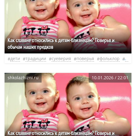
Как славяне относились к детям-близнецам? Поверья и
обычаи наших предков
дети
традиции
суеверия
поверья
фольклор
слав
shkolazhizni.ru
10.01.2026 / 22:01
Как славяне относились к детям-близнецам? Поверья и