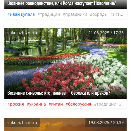
Весеннее равноденствие, или Когда наступает Новолетие?
иван купала
традиции
праздники
обряды
история
shkolazhizni.ru
21.03.2025 / 17:23
Весенние символы: кто главнее — березка или дракон?
россия
украина
китай
белоруссия
традиции
весн
shkolazhizni.ru
19.03.2025 / 20:39