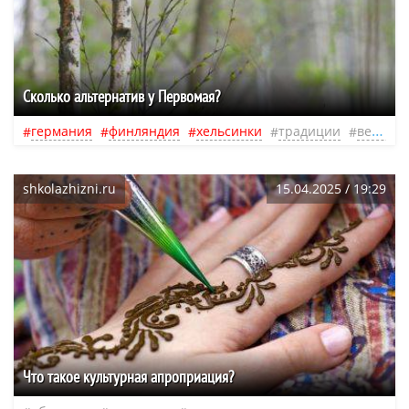
Сколько альтернатив у Первомая?
германия
финляндия
хельсинки
традиции
весна
shkolazhizni.ru
15.04.2025 / 19:29
Что такое культурная апроприация?