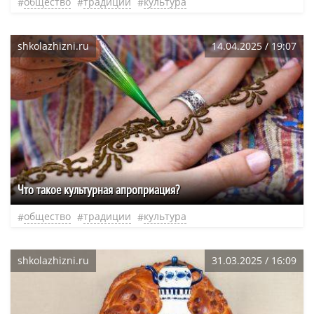
общество
традиции
культура
shkolazhizni.ru
14.04.2025 / 19:07
Что такое культурная апроприация?
общество
традиции
культура
shkolazhizni.ru
31.03.2025 / 16:09