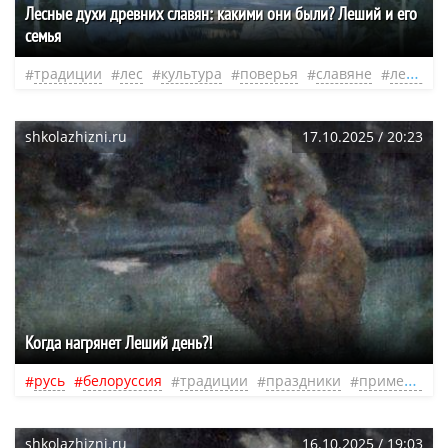
Лесные духи древних славян: какими они были? Леший и его
семья
традиции
лес
культура
поверья
славяне
лесные духи
shkolazhizni.ru
17.10.2025 / 20:23
Когда нагрянет Леший день?!
русь
белоруссия
традиции
праздники
приметы
к
shkolazhizni.ru
16.10.2025 / 19:03