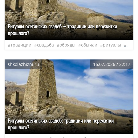
Ритуалы осетинских свадеб — традиции или пережитки
прошлого?
традиции
свадьба
обряды
обычаи
ритуалы
мент
shkolazhizni.ru
16.07.2026 / 22:17
Ритуалы осетинских свадеб: традиции или пережитки
прошлого?