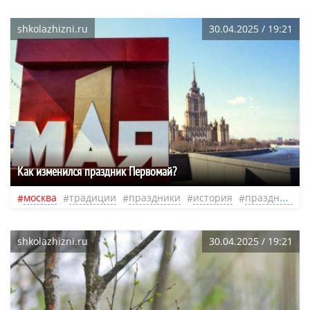
shkolazhizni.ru
30.04.2025 / 19:21
Как изменился праздник Первомай?
москва
традиции
праздники
история
празднование
shkolazhizni.ru
30.04.2025 / 19:21