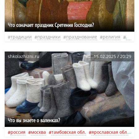
Что означает праздник Сретения Господня?
традиции
праздники
празднование
религия
проис
shkolazhizni.ru
15.02.2025 / 20:29
Что вы знаете о валенках?
россия
москва
тамбовская обл.
ярославская обл.
ни