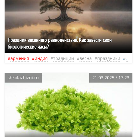
Праздник весеннего равноденствия. Как завести свои
биологические часы?
армения
индия
традиции
весна
праздники
обря
shkolazhizni.ru
21.03.2025 / 17:23