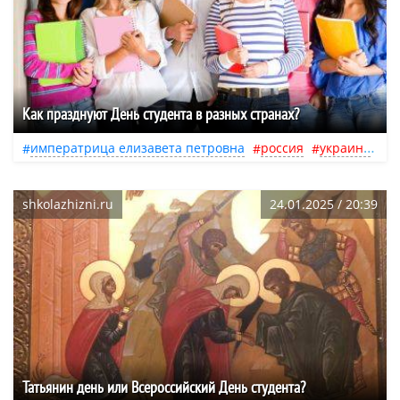
Как празднуют День студента в разных странах?
императрица елизавета петровна
россия
украина
г
shkolazhizni.ru
24.01.2025 / 20:39
Татьянин день или Всероссийский День студента?