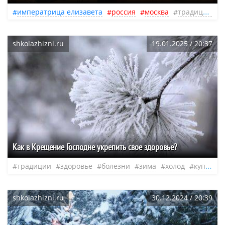
императрица елизавета
россия
москва
традиции
shkolazhizni.ru
19.01.2025 / 20:37
Как в Крещение Господне укрепить свое здоровье?
традиции
здоровье
болезни
зима
холод
купание
shkolazhizni.ru
30.12.2024 / 20:39