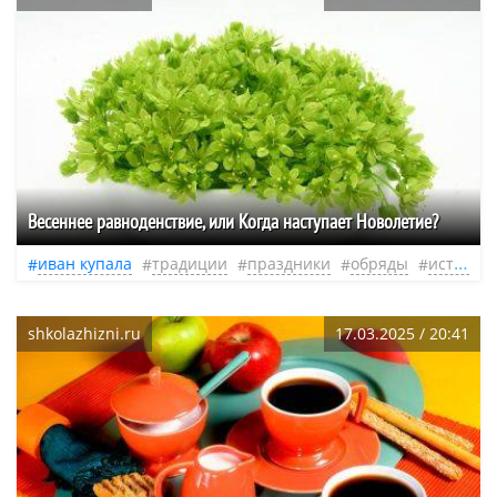
Весеннее равноденствие, или Когда наступает Новолетие?
иван купала
традиции
праздники
обряды
история
shkolazhizni.ru
17.03.2025 / 20:41