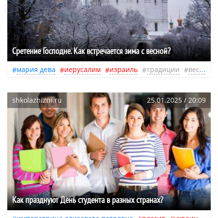
Сретение Господне. Как встречается зима с весной?
мария дева
иерусалим
израиль
традиции
весна
shkolazhizni.ru
25.01.2025 / 20:09
Как празднуют День студента в разных странах?