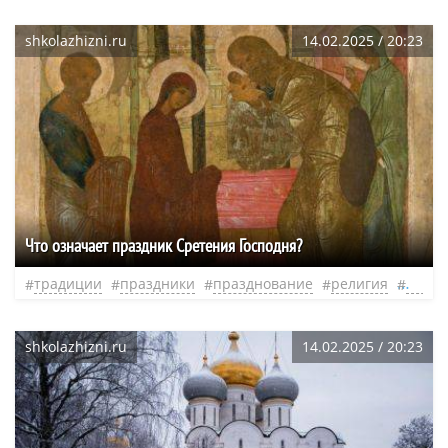
shkolazhizni.ru
14.02.2025 / 20:23
Что означает праздник Сретения Господня?
традиции
праздники
празднование
религия
проис
shkolazhizni.ru
14.02.2025 / 20:23