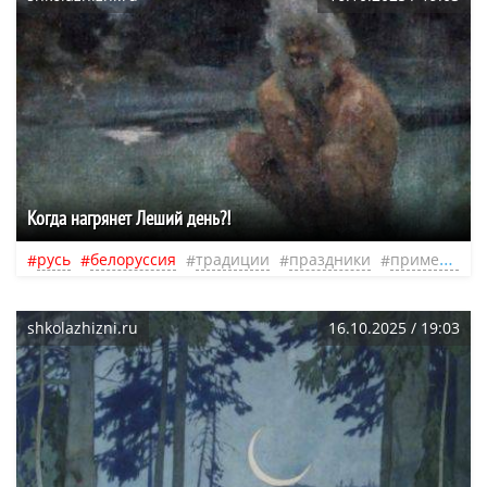
Когда нагрянет Леший день?!
русь
белоруссия
традиции
праздники
приметы
к
shkolazhizni.ru
16.10.2025 / 19:03