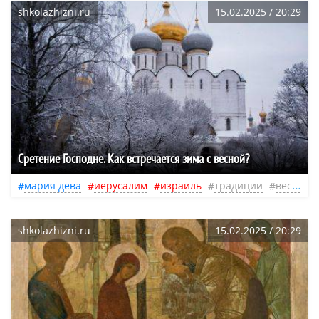
shkolazhizni.ru
15.02.2025 / 20:29
Сретение Господне. Как встречается зима с весной?
мария дева
иерусалим
израиль
традиции
весна
shkolazhizni.ru
15.02.2025 / 20:29