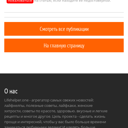
пожаловаться
на статью, если находите её недостоверной.
Смотреть все публикации
На главную страницу
О нас
Lifehelper.one - агрегатор самых свежих новостей:
лайфхелпы, полезные советы, лайфхаки, женские
хитрости, советы по красоте, здоровью. вкусные и легкие
рецепты и многое другое. Цель проекта - сделать жизнь
проще и интересней, чтобы у вас было больше времени
заниматься любимыми делами! И уделять больше