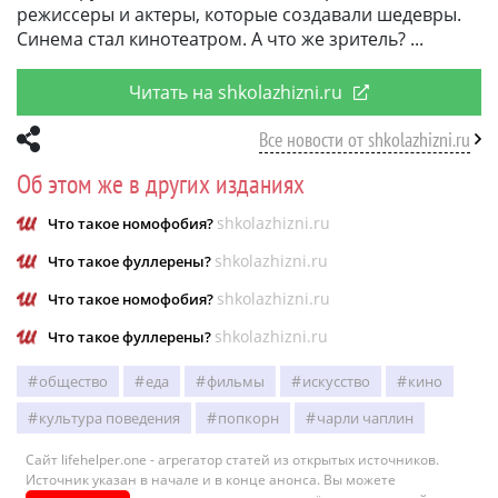
режиссеры и актеры, которые создавали шедевры.
Синема стал кинотеатром. А что же зритель?
Читать на shkolazhizni.ru
Все новости от shkolazhizni.ru
Об этом же в других изданиях
shkolazhizni.ru
Что такое номофобия?
shkolazhizni.ru
Что такое фуллерены?
shkolazhizni.ru
Что такое номофобия?
shkolazhizni.ru
Что такое фуллерены?
общество
еда
фильмы
искусство
кино
культура поведения
попкорн
чарли чаплин
Сайт lifehelper.one - агрегатор статей из открытых источников.
Источник указан в начале и в конце анонса. Вы можете