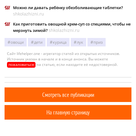
Можно ли давать ребёнку обезболивающие таблетки?
shkolazhizni.ru
Как приготовить овощной крем-суп со специями, чтобы не
shkolazhizni.ru
мерзнуть зимой?
овощи
дети
курица
лук
приз
Сайт lifehelper.one - агрегатор статей из открытых источников.
Источник указан в начале и в конце анонса. Вы можете
пожаловаться
на статью, если находите её недостоверной.
Смотреть все публикации
На главную страницу