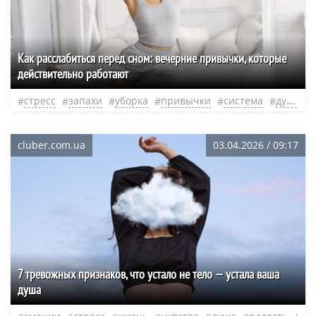
Как расслабиться перед сном: вечерние привычки, которые
действительно работают
стресс
запахи
уборка
привычки
система
душа
cluber.com.ua
03.04.2026 / 09:17
7 тревожных признаков, что устало не тело — устала ваша
душа