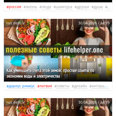
россия
жизнь
люди
шампура
друзья
душа
1 ма
rus.delfi.lv
30.04.2026 / 14:19
Как уменьшить счета этой зимой: простые советы по
экономии воды и электричества
дариус римкус
латвия
советы
дизайн
интерьер
ж
rus.delfi.lv
30.04.2026 / 14:19