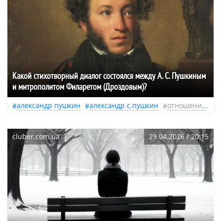
Какой стихотворный диалог состоялся между А. С. Пушкиным
и митрополитом Филаретом (Дроздовым)?
александр пушкин
александр с.пушкин
отношения
ж
cluber.com.ua
29.04.2026 / 20:15