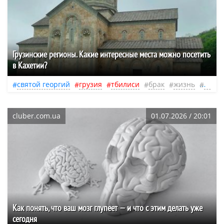
Грузинские регионы. Какие интересные места можно посетить
в Кахетии?
святой георгий
грузия
тбилиси
брак
жизнь
тури
cluber.com.ua
01.07.2026 / 20:01
Как понять, что ваш мозг глупеет — и что с этим делать уже
сегодня