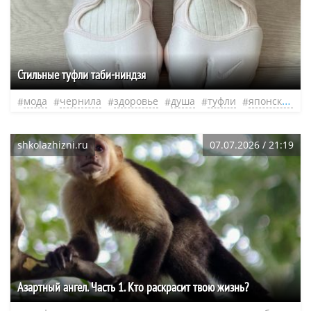
Стильные туфли таби-ниндзя
мода
чернила
здоровье
душа
туфли
японская
shkolazhizni.ru
07.07.2026 / 21:19
​Азартный ангел. Часть 1. Кто раскрасит твою жизнь?