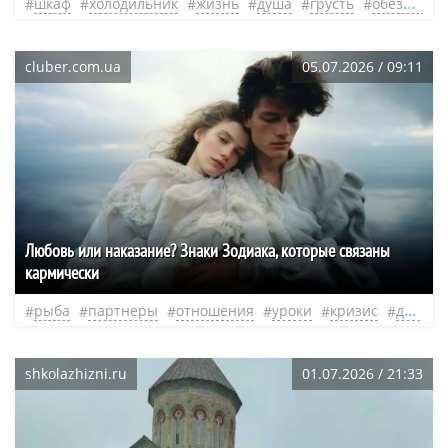
шкаф
холодильник
жизнь
душа
грусть
обезьяны
cluber.com.ua
05.07.2026 / 09:11
Любовь или наказание? Знаки Зодиака, которые связаны
кармически
рыба
партнеры
отношения
уроки
кризис
душа
shkolazhizni.ru
01.07.2026 / 21:33