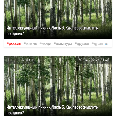
​Интеллектуальный пикник. Часть 3. Как переосмыслить
праздник?
россия
жизнь
люди
шампура
друзья
душа
1 ма
shkolazhizni.ru
30.04.2026 / 21:43
​Интеллектуальный пикник. Часть 3. Как переосмыслить
праздник?