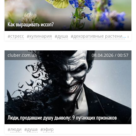
Как выращивать иссоп?
стресс
кулинария
душа
декоративные растения
не
cluber.com.ua
08.04.2026 / 00:57
Люди, продавшие душу дьяволу: 9 пугающих признаков
люди
душа
эфир