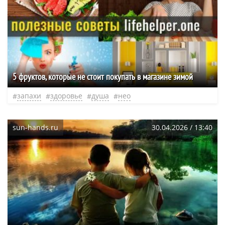
5 фруктов, которые не стоит покупать в магазине зимой
запахи
здоровье
душа
нео
sun-hands.ru
30.04.2026 / 13:40