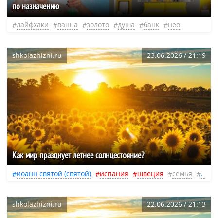
по назначению
лайфхаки
ванна
золото
душа
банк
нео
shkolazhizni.ru
23.06.2026 / 21:19
Как мир празднует летнее солнцестояние?
иоанн святой (святой)
испания
швеция
семья
люд
shkolazhizni.ru
22.06.2026 / 21:13