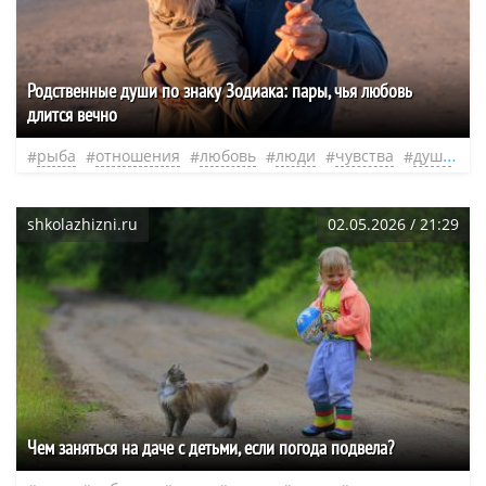
Родственные души по знаку Зодиака: пары, чья любовь
длится вечно
рыба
отношения
любовь
люди
чувства
душа
н
shkolazhizni.ru
02.05.2026 / 21:29
Чем заняться на даче с детьми, если погода подвела?