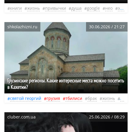
книги
жизнь
привычки
душа
google
нео
эфир
shkolazhizni.ru
30.06.2026 / 21:27
Грузинские регионы. Какие интересные места можно посетить
в Кахетии?
святой георгий
грузия
тбилиси
брак
жизнь
тури
cluber.com.ua
25.06.2026 / 08:29