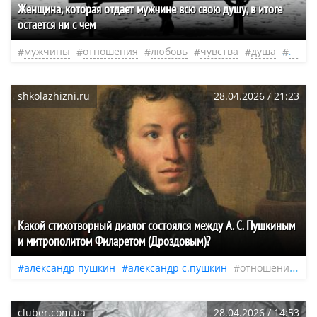
Женщина, которая отдает мужчине всю свою душу, в итоге
остается ни с чем
мужчины
отношения
любовь
чувства
душа
осозн
shkolazhizni.ru
28.04.2026 / 21:23
Какой стихотворный диалог состоялся между А. С. Пушкиным
и митрополитом Филаретом (Дроздовым)?
александр пушкин
александр с.пушкин
отношения
ж
cluber.com.ua
28.04.2026 / 14:53