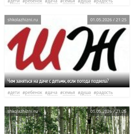
дети
ребенок
дача
семья
душа
радость
shkolazhizni.ru
01.05.2026 / 21:25
Чем заняться на даче с детьми, если погода подвела?
дети
ребенок
дача
семья
душа
радость
shkolazhizni.ru
01.05.2026 / 21:25