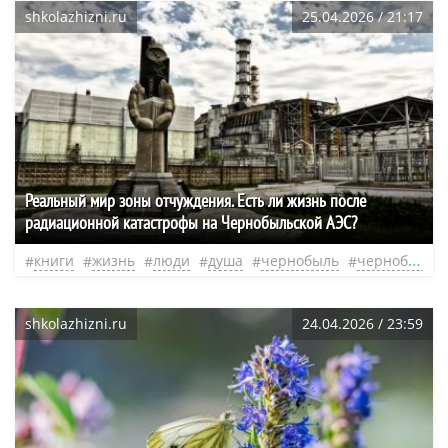
shkolazhizni.ru
25.04.2026 / 21:17
Реальный мир зоны отчуждения. Есть ли жизнь после
радиационной катастрофы на Чернобыльской АЭС?
книги
жизнь
люди
душа
чернобыль
чернобыльская авария
shkolazhizni.ru
24.04.2026 / 23:59