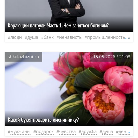
Карающий патруль. Часть 1. Чем заняться богиням?
люди
душа
банк
ненависть
промышленность
не
shkolazhizni.ru
15.05.2026 / 21:03
Какой букет подарить имениннику?
мужчины
подарок
чувства
дружба
душа
день рождения