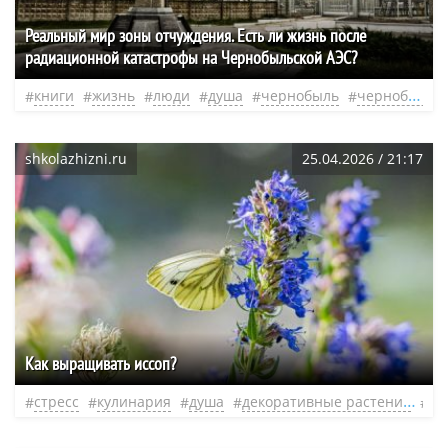
Реальный мир зоны отчуждения. Есть ли жизнь после
радиационной катастрофы на Чернобыльской АЭС?
книги
жизнь
люди
душа
чернобыль
чернобыльская авария
shkolazhizni.ru
25.04.2026 / 21:17
Как выращивать иссоп?
стресс
кулинария
душа
декоративные растения
не