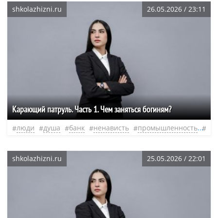
shkolazhizni.ru
26.05.2026 / 23:11
Карающий патруль. Часть 1. Чем заняться богиням?
люди
душа
банк
ненависть
промышленность
не
shkolazhizni.ru
25.05.2026 / 22:01