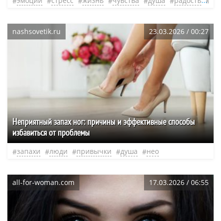
эмоции
стресс
жизнь
чувства
душа
радость
не
nashsovetik.ru
23.03.2026 / 00:27
Неприятный запах ног: причины и эффективные способы
избавиться от проблемы
запахи
люди
привычки
душа
нео
all-for-woman.com
17.03.2026 / 06:55