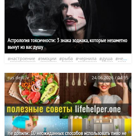
Астрология токсичности: 3 знака зодиака, которые незаметно
вынут из вас душу
настроение
эмоции
рыба
чернила
душа
нео
э
rus.delfi.lv
24.06.2026 / 04:15
Не допили: 10 неожиданных способов использовать пиво не