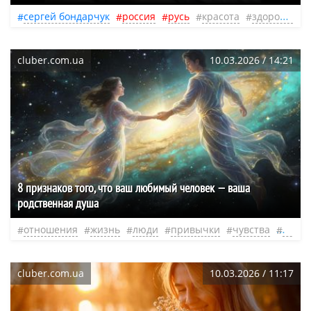
сергей бондарчук
россия
русь
красота
здоровье
cluber.com.ua
10.03.2026 / 14:21
8 признаков того, что ваш любимый человек — ваша
родственная душа
отношения
жизнь
люди
привычки
чувства
душа
cluber.com.ua
10.03.2026 / 11:17