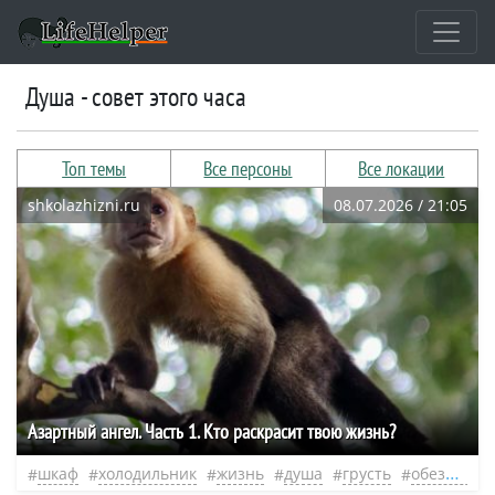
душа - совет этого часа
Топ темы
Все персоны
Все локации
shkolazhizni.ru
08.07.2026 / 21:05
​Азартный ангел. Часть 1. Кто раскрасит твою жизнь?
шкаф
холодильник
жизнь
душа
грусть
обезьяны