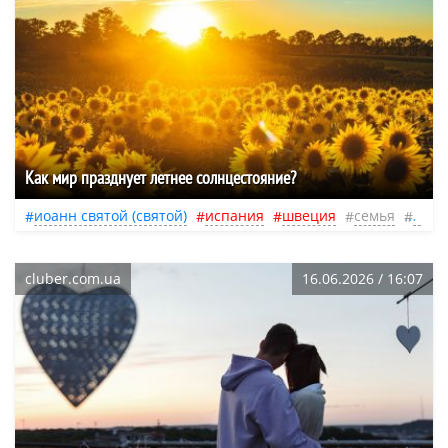
Как мир празднует летнее солнцестояние?
иоанн святой (святой)
испания
швеция
семья
люд
cluber.com.ua
16.06.2026 / 16:07