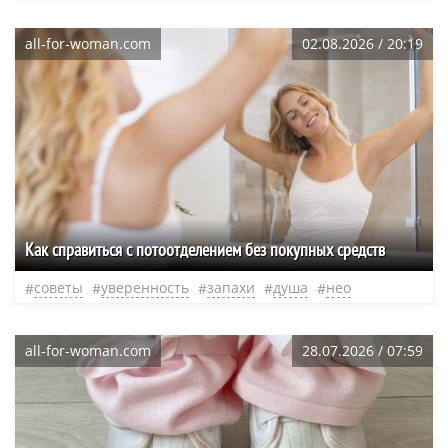
all-for-woman.com
02.08.2026 / 20:19
Как справиться с потоотделением без покупных средств
советы
уверенность
запахи
душа
нео
all-for-woman.com
28.07.2026 / 07:59