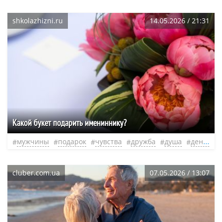
shkolazhizni.ru
14.05.2026 / 21:31
Какой букет подарить имениннику?
мужчины
подарок
чувства
дружба
душа
день рождения
cluber.com.ua
07.05.2026 / 13:07