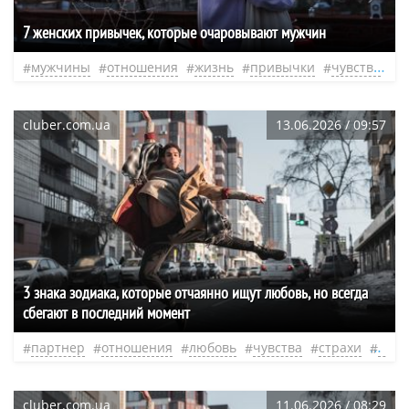
7 женских привычек, которые очаровывают мужчин
мужчины
отношения
жизнь
привычки
чувства
д
cluber.com.ua
13.06.2026 / 09:57
3 знака зодиака, которые отчаянно ищут любовь, но всегда
сбегают в последний момент
партнер
отношения
любовь
чувства
страхи
душ
cluber.com.ua
11.06.2026 / 08:29