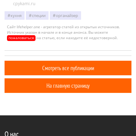
cpykami.ru
кухня
специи
органайзер
Сайт lifehelper.one - агрегатор статей из открытых источников.
Источник указан в начале и в конце анонса. Вы можете
пожаловаться
на статью, если находите её недостоверной.
Смотреть все публикации
На главную страницу
О нас