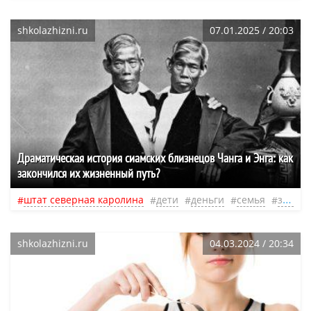
shkolazhizni.ru
07.01.2025 / 20:03
Драматическая история сиамских близнецов Чанга и Энга: как
закончился их жизненный путь?
штат северная каролина
дети
деньги
семья
знаменитости
shkolazhizni.ru
04.03.2024 / 20:34