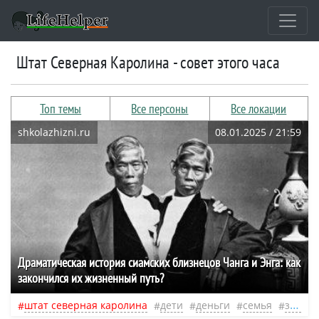
штат Северная Каролина - совет этого часа
Топ темы
Все персоны
Все локации
shkolazhizni.ru
08.01.2025 / 21:59
Драматическая история сиамских близнецов Чанга и Энга: как
закончился их жизненный путь?
штат северная каролина
дети
деньги
семья
знаменитости