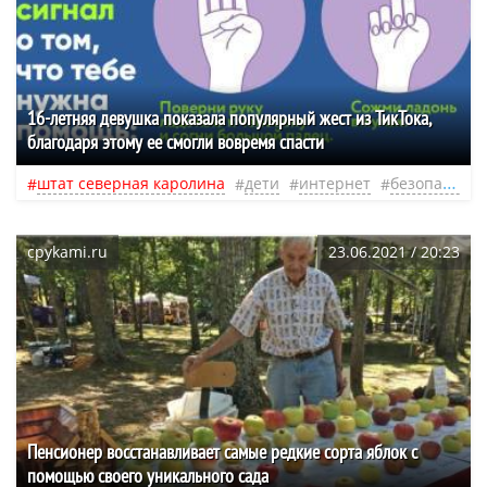
16-летняя девушка показала популярный жест из ТикТока,
благодаря этому ее смогли вовремя спасти
штат северная каролина
дети
интернет
безопасность
cpykami.ru
23.06.2021 / 20:23
Пенсионер восстанавливает самые редкие сорта яблок с
помощью своего уникального сада