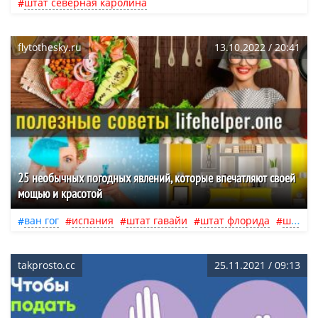
штат северная каролина
flytothesky.ru
13.10.2022 / 20:41
25 необычных погодных явлений, которые впечатляют своей
мощью и красотой
ван гог
испания
штат гавайи
штат флорида
штат северная каролина
takprosto.cc
25.11.2021 / 09:13