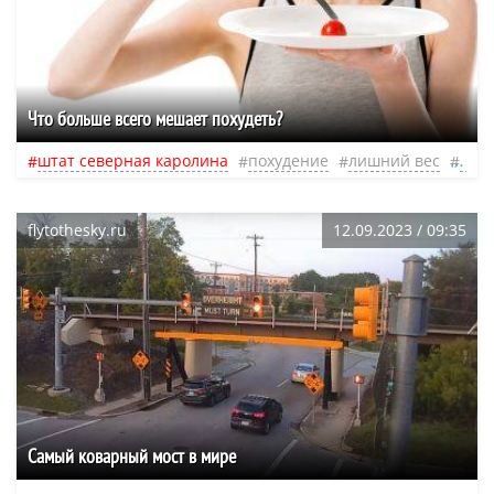
Что больше всего мешает похудеть?
штат северная каролина
похудение
лишний вес
отн
flytothesky.ru
12.09.2023 / 09:35
Самый коварный мост в мире