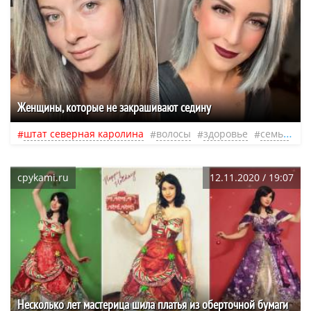
Женщины, которые не закрашивают седину
штат северная каролина
волосы
здоровье
семья
с
cpykami.ru
12.11.2020 / 19:07
Несколько лет мастерица шила платья из оберточной бумаги