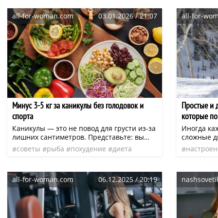
Начнем с 
all-for-woman.com
03.01.2026 / 21:07
all-for-wo
предпола
временный
Минус 3-5 кг за каникулы без голодовок и
Простые и 
спорта
которые по
килограмм
Каникулы — это не повод для грусти из-за
Иногда ка
лишних сантиметров. Представьте: вы
сложные д
наслаждаетесь оливье, шампанским и
тренировки
советы
рыба
похудение
диета
настроен
мандаринами, а тело тем временем
множество
грусть
греческая
нео
упражне
сбрасывает 3-5 кг. Звучит как сказка? Нет,
активност
это реальный ленивый протокол, который
терять вес
all-for-woman.com
06.12.2025 / 20:19
nashsoveti
работает без диет и фитнеса.
возраста 
регулярно