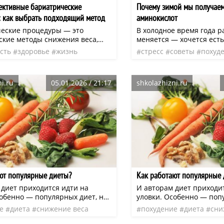
ктивные бариатрические
Почему зимой мы получае
 как выбрать подходящий метод
аминокислот
еские процедуры — это
В холодное время года р
ские методы снижения веса,
меняется — хочется есть
рименяются при ожирении,
сытное, горячее. Белка 
сть
здоровье
жизнь
стресс
советы
похуд
диционные способы похудения
меньше, что влияет на 
и
похудение
характер
нео
вирус
дефицит
нео
езультатов. Они помогают не
самочувствие. Обычно все вспоминают
ратить массу тела, но и снизить
про белок, когда речь ид
i.ru
05.01.2026 / 21:17
shkolazhizni.ru
тствующих заболеваний, таких
или активном спорте. С 
ный диабет, гипертония и
вообще не ассоциируется
сосудистые патологии. Выбор
нехватки возрастает.
висит от индивидуальных
ей, состояния здоровья и
иента.
ют популярные диеты?
Как работают популярные 
 диет приходится идти на
И авторам диет приходи
собенно — популярных диет, на
уловки. Особенно — поп
 не претендующих, а потому
научность не претендую
е
диета
снижение веса
похудение
диета
сни
щих самые специфические, а
предлагающих самые сп
анные, методы похудения.
порой странные, методы