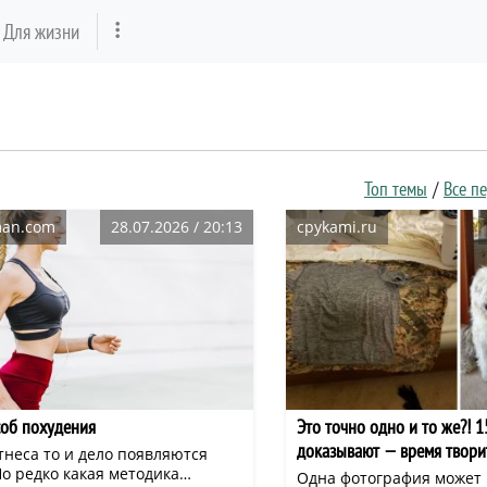
Для жизни
Топ темы
Все п
man.com
28.07.2026 / 20:13
cpykami.ru
об похудения
Это точно одно и то же?! 
доказывают — время твори
тнеса то и дело появляются
о редко какая методика
Одна фотография может 