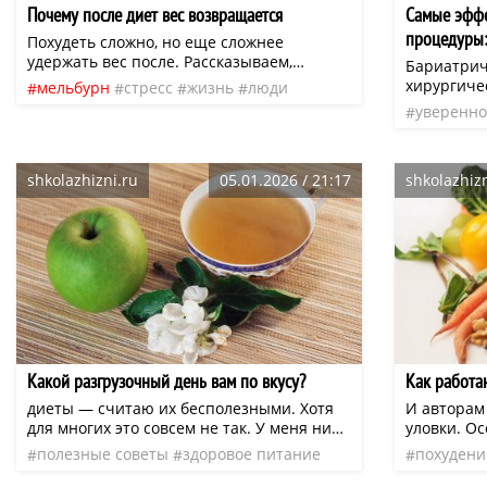
Почему после диет вес возвращается
Самые эффе
процедуры:
Похудеть сложно, но еще сложнее
удержать вес после. Рассказываем,
Бариатрич
почему так часто после диет цифры на
хирургиче
мельбурн
стресс
жизнь
люди
весах снова увеличиваются. Почти у
которые п
уверенно
похудение
диета
вес
нео
каждой истории похудения есть вторая
когда тра
привычк
серия. Сначала – диета, минус несколько
не дают р
килограммов и ощущение, что все
только сок
наконец получилось.
shkolazhizni.ru
05.01.2026 / 21:17
shkolazhizn
риск сопу
как сахар
сердечно-
метода за
особенност
целей пац
Какой разгрузочный день вам по вкусу?
Как работа
диеты — считаю их бесполезными. Хотя
И авторам
для многих это совсем не так. У меня ни
уловки. О
разу не получилось выдержать хоть одну
научность
полезные советы
здоровое питание
похудени
из них.
предлагаю
похудение
диета
рацион
лишний вес
порой стр