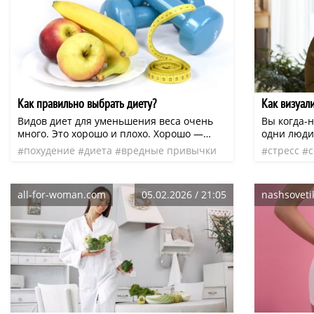
Как правильно выбрать диету?
Как визуал
Видов диет для уменьшения веса очень
Вы когда-
много. Это хорошо и плохо. Хорошо —
одни люди 
потому что, если не торопиться, всегда
другие по
похудение
диета
вредные привычки
стресс
можно найти вариант для себя.
кроется не
лишний вес
правила питания
похудени
но и в сил
заходит о
all-for-woman.com
05.02.2026 / 21:05
nashsoveti
становитс
Конечно, 
ускорить п
более при