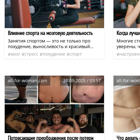
Влияние спорта на мозговую деятельность
Когда лучш
Занятия спортом — это не только про
Многие ст
похудение, выносливость и красивый
уверены, ч
мышечный рельеф. Любая тренировка
в первой 
мозг
стресс
похудение
спорт
настроен
способна прокачать не только плечи,
избегать 
система
работодатель
нео
похудени
ноги, пресс и ягодицы, но и ваш мозг.
эта мысль 
Объясняем, как зависит память, внимание
появляютс
и другие функции от физической
персики, 
активности.
других се
all-for-woman.com
21.09.2025 / 03:57
all-for-wo
период та
вопрос сам
желание с
девять ве
вот можно
Потрясающие преображения после потери
Что делать