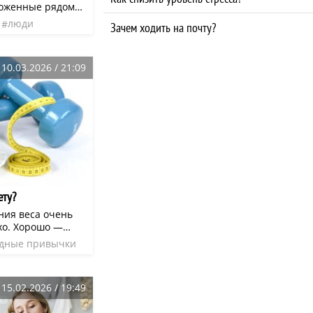
ложенные рядом
целую историю.
люди
Зачем ходить на почту?
 обладают какой-
нео
: мы смотрим на
ся, потому что
10.03.2026 / 21:09
ключается в игру
 ставки здесь
х журналах — на
юдей, животных,
одов.
ету?
ния веса очень
хо. Хорошо —
питься, всегда
дные привычки
 себя.
питания
15.02.2026 / 19:49