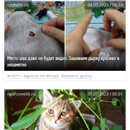
cpykami.ru
04.07.2023 / 05:39
Место шва даже не будет видно. Зашиваем дырку красиво и
незаметно
скотч
дырка на вещах
зашить дырку
nashsovetik.ru
01.07.2023 / 05:01