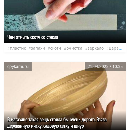
Чем отмыть скотч со стекла
пластик
запахи
скотч
очистка
зеркало
царапины
cpykami.ru
21.04.2023 / 10:35
В магазине такая вещь стоила бы очень дорого. Взяла
деревянную миску, садовую сетку и шнур