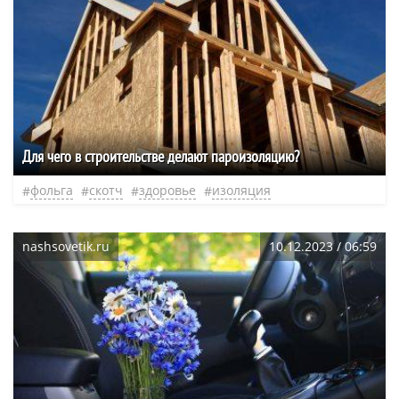
Для чего в строительстве делают пароизоляцию?
фольга
скотч
здоровье
изоляция
nashsovetik.ru
10.12.2023 / 06:59