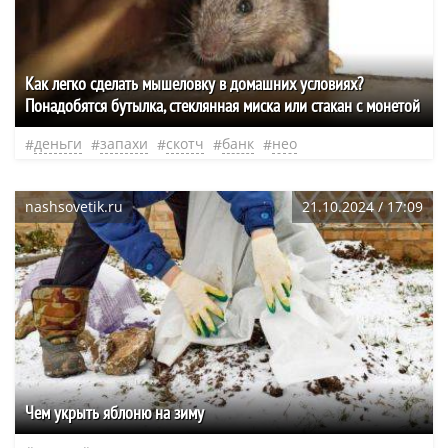
Как легко сделать мышеловку в домашних условиях?
Понадобятся бутылка, стеклянная миска или стакан с монетой
деньги
запахи
скотч
банк
нео
nashsovetik.ru
21.10.2024 / 17:09
Чем укрыть яблоню на зиму