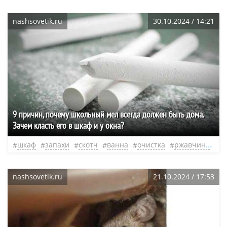
nashsovetik.ru
30.10.2024 / 14:21
9 причин, почему школьный мел всегда должен быть дома.
Зачем класть его в шкаф и у окна?
шкаф
запахи
скотч
ванна
очистка
ржавчина
н
nashsovetik.ru
21.10.2024 / 17:53