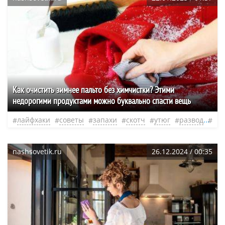
Как очистить зимнее пальто без химчистки? Этими
недорогими продуктами можно буквально спасти вещь
лайфхаки
советы
запахи
скотч
утюг
развод
нео
nashsovetik.ru
26.12.2024 / 00:35