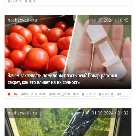
скотч
нео
nashsovetik.ru
14.09.2024 / 16:45
Зачем заклеивать помидоры пластырем? Повар раскрыл
секрет, как это влияет на их сочность
сша
кулинария
холодильник
скотч
жизнь
счастье
nashsovetik.ru
01.09.2024 / 21:32