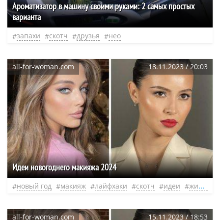
Ароматизатор в машину своими руками: 2 самых простых
варианта
запахи
скотч
друзья
нео
all-for-woman.com
18.11.2023 / 20:03
Идеи новогоднего макияжа 2024
новый год
макияж
лайфхаки
скотч
идеи
жизнь
all-for-woman.com
15.11.2023 / 18:53