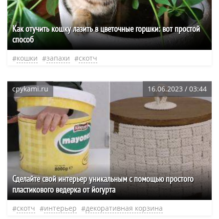
Как отучить кошку лазить в цветочные горшки: вот простой
способ
кошки
запахи
скотч
cpykami.ru
16.06.2023 / 03:44
Сделайте свой интерьер уникальным с помощью простого
пластикового ведерка от йогурта
скотч
интерьер
декоративная корзина