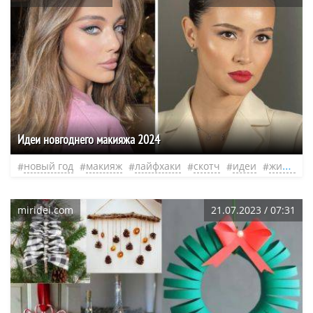
Идеи новгоднего макияжа 2024
новый год
макияж
лайфхаки
скотч
идеи
жизнь
miridei.com
21.07.2023 / 07:31