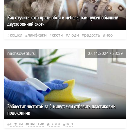
Как отучить кота драть обои и мебель: вам нужен обычный
двусторонний скотч
кошки
лайфхаки
скотч
люди
радость
нео
nashsovetik.ru
07.11.2024 / 23:39
Заблестит чистотой за 5 минут: чем отбелить пластиковый
подоконник
нервы
пластик
скотч
нео