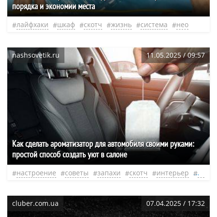
порядка и экономии места
лайфхаки
шкаф
скотч
жизнь
система
нео
nashsovetik.ru
11.05.2025 / 09:57
Как сделать ароматизатор для автомобиля своими руками:
простой способ создать уют в салоне
настроение
советы
запахи
скотч
интерьер
нео
cluber.com.ua
07.04.2025 / 17:32