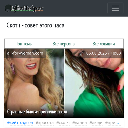
Скотч - совет этого часа
Топ темы
Все персоны
Все локации
all-for-woman.com
05.08.2025 / 18:03
Странные бьюти-привычки звёзд
кейт хадсон
красота
скотч
ванна
люди
привычки