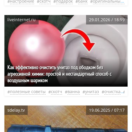
настроение
скотч
подарок
банк
оригинальный подарок
liveinternet.ru
29.01.2026 / 18:59
Как эффективно очистить унитаз под ободком без
агрессивной химии: простой и нестандартный способ с
воздушным шариком
полезные советы
скотч
ванна
унитаз
очистка
рж
sdelay.tv
19.06.2025 / 07:17