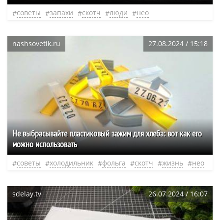
советы
запахи
скотч
люди
нео
nashsovetik.ru
27.08.2024 / 15:18
Не выбрасывайте пластиковый зажим для хлеба: вот как его
можно использовать
советы
холодильник
фольга
скотч
жизнь
нео
sdelay.tv
26.07.2024 / 16:07