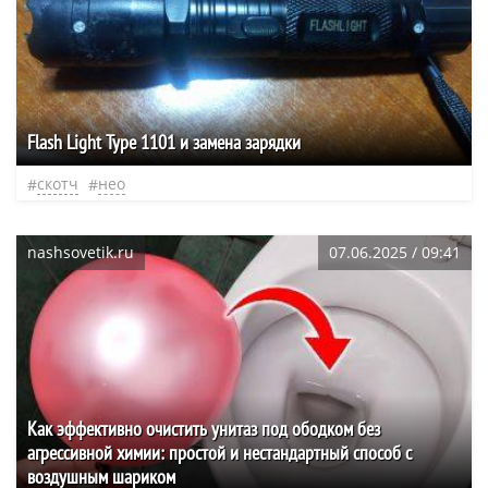
Flash Light Type 1101 и замена зарядки
скотч
нео
nashsovetik.ru
07.06.2025 / 09:41
Как эффективно очистить унитаз под ободком без
агрессивной химии: простой и нестандартный способ с
воздушным шариком