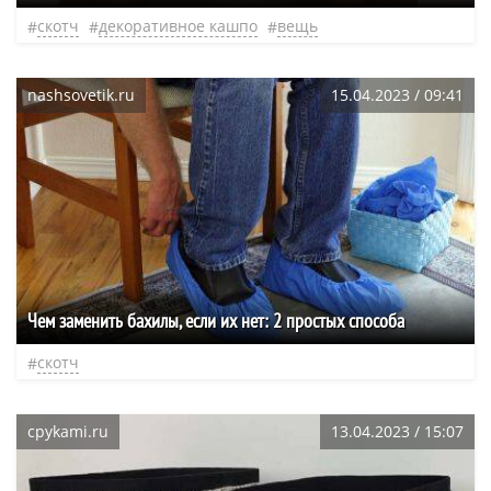
скотч
декоративное кашпо
вещь
nashsovetik.ru
15.04.2023 / 09:41
Чем заменить бахилы, если их нет: 2 простых способа
скотч
cpykami.ru
13.04.2023 / 15:07