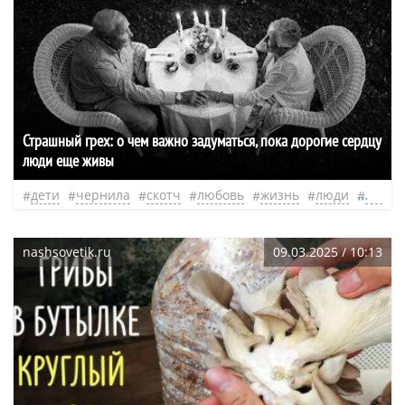
Страшный грех: о чем важно задуматься, пока дорогие сердцу
люди еще живы
дети
чернила
скотч
любовь
жизнь
люди
нео
nashsovetik.ru
09.03.2025 / 10:13