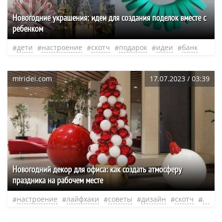
Новогодние украшения: идеи для создания поделок вместе с
ребенком
дети
настроение
скотч
подарок
идеи
банк
miridei.com
17.07.2023 / 03:39
Новогодний декор для офиса: как создать атмосферу
праздника на рабочем месте
настроение
лайфхаки
советы
дизайн
скотч
идеи