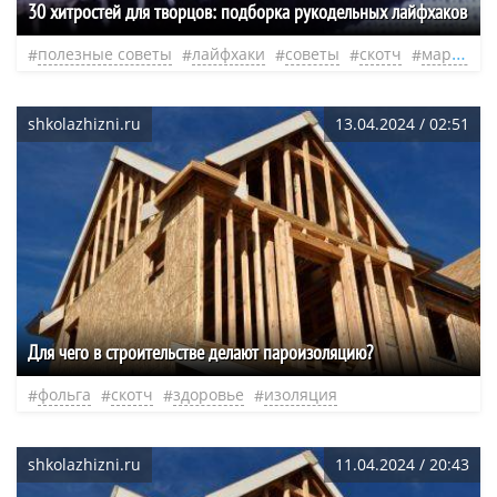
30 хитростей для творцов: подборка рукодельных лайфхаков
полезные советы
лайфхаки
советы
скотч
маркер
shkolazhizni.ru
13.04.2024 / 02:51
Для чего в строительстве делают пароизоляцию?
фольга
скотч
здоровье
изоляция
shkolazhizni.ru
11.04.2024 / 20:43