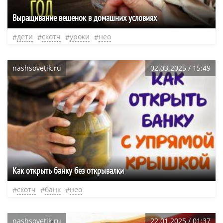
Выращивание вешенок в домашних условиях
дети
скотч
уроки
нео
nashsovetik.ru
02.03.2025 / 15:49
Как открыть банку без открывалки
скотч
банк
нео
nashsovetik.ru
22.01.2025 / 01:37