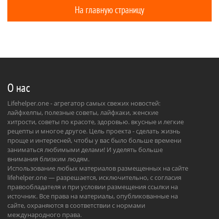
На главную страницу
О нас
Lifehelper.one - агрегатор самых свежих новостей:
лайфхелпы, полезные советы, лайфхаки, женские
хитрости, советы по красоте, здоровью. вкусные и легкие
рецепты и многое другое. Цель проекта - сделать жизнь
проще и интересней, чтобы у вас было больше времени
заниматься любимыми делами! И уделять больше
внимания близким людям.
Использование любых материалов размещенных на сайте
lifehelper.one — разрешается, исключительно, с согласия
правообладателя и при условии размещения ссылки на
источник. Все права на материалы, опубликованные на
сайте, охраняются в соответствии с нормами
международного права.