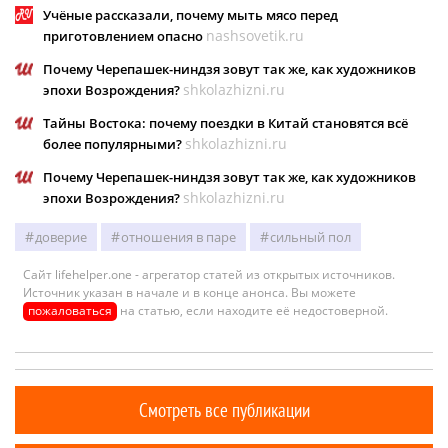
Учёные рассказали, почему мыть мясо перед
nashsovetik.ru
приготовлением опасно
Почему Черепашек-ниндзя зовут так же, как художников
shkolazhizni.ru
эпохи Возрождения?
Тайны Востока: почему поездки в Китай становятся всё
shkolazhizni.ru
более популярными?
Почему Черепашек-ниндзя зовут так же, как художников
shkolazhizni.ru
эпохи Возрождения?
доверие
отношения в паре
сильный пол
Сайт lifehelper.one - агрегатор статей из открытых источников.
Источник указан в начале и в конце анонса. Вы можете
пожаловаться
на статью, если находите её недостоверной.
Смотреть все публикации