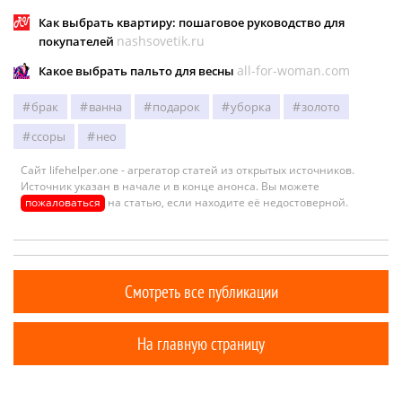
Как выбрать квартиру: пошаговое руководство для
nashsovetik.ru
покупателей
all-for-woman.com
Какое выбрать пальто для весны
брак
ванна
подарок
уборка
золото
ссоры
нео
Сайт lifehelper.one - агрегатор статей из открытых источников.
Источник указан в начале и в конце анонса. Вы можете
пожаловаться
на статью, если находите её недостоверной.
Смотреть все публикации
На главную страницу