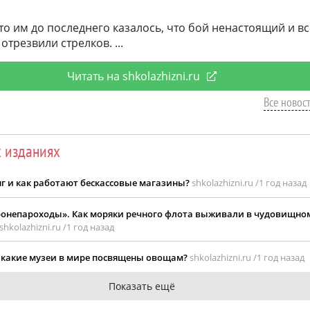
что им до последнего казалось, что бой ненастоящий и вс
отрезвили стрелков.
Читать на shkolazhizni.ru
Все новост
х изданиях
г и как работают бескассовые магазины?
shkolazhizni.ru /
1 год назад
ронепароходы». Как моряки речного флота выживали в чудовищн
shkolazhizni.ru /
1 год назад
: какие музеи в мире посвящены овощам?
shkolazhizni.ru /
1 год назад
Показать ещё