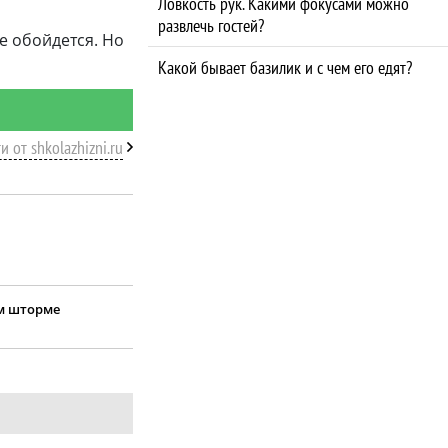
Ловкость рук. Какими фокусами можно
развлечь гостей?
е обойдется. Но
Какой бывает базилик и с чем его едят?
и от shkolazhizni.ru
ом шторме