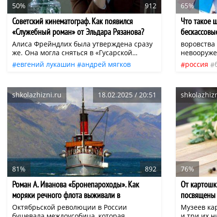
50%
912
65%
Советский кинематограф. Как появился
Что такое 
«Служебный роман» от Эльдара Рязанова?
бескассовы
Алиса Фрейндлих была утверждена сразу
воровства
же. Она могла сняться в «Гусарской
невооруже
балладе», «Зигзаге удачи» и «Иронии
хищения в
евгений лукашин
андрей мягков
россия
судьбы», но по разным причинам ей это
Определен
алиса фрейндлих
эльдар рязанов
не удалось. Что касается «Служебного
как к дей
анатолий ефремович новосельцев
романа», то Эльдар Александрович
присваива
shkolazhizni.ru
18.02.2025 / 20:51
shkolazhizn
решил, что главную роль — Людмилы
магазинам
эльдар александрович
советское кино
Прокофьевны Калугиной — на этот раз
формы. От
«служебный роман»
точно должна исполнять Алиса
подразумев
Фрейндлих.
81%
892
76%
Роман А. Иванова «Бронепароходы». Как
От картошк
моряки речного флота выживали в
посвящены
чудовищном шторме Гражданской войны?
Октябрьской революции в России
Музеев ка
бушевала междоусобица, которая
и три их н