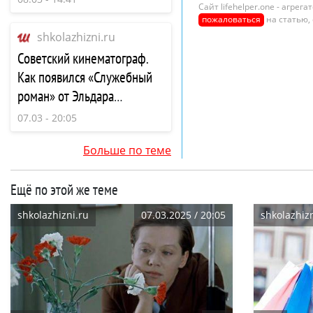
Сайт lifehelper.one - агре
пожаловаться
на статью,
shkolazhizni.ru
Советский кинематограф.
Как появился «Служебный
роман» от Эльдара
Рязанова?
07.03 - 20:05
Больше по теме
Ещё по этой же теме
shkolazhizni.ru
07.03.2025 / 20:05
shkolazhizn