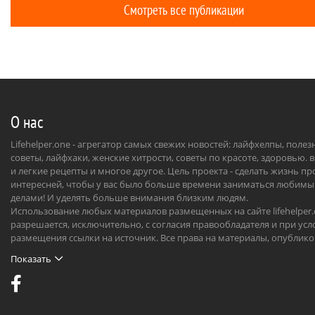
Смотреть все публикации
не отмечаю». Пусть Святой Валентин и не
из нашей культуры, но коль уж мир
привык признаваться друг другу в любви
в середине последнего месяца зимы, то
почему бы не пойти за трендом и не
отметить вместе со всеми.
О нас
Lifehelper.one - агрегатор самых свежих новостей: лайфхелпы, поле
советы, лайфхаки, женские хитрости, советы по красоте, здоровью. 
и легкие рецепты и многое другое. Цель проекта - сделать жизнь п
интересней, чтобы у вас было больше времени заниматься любим
делами! И уделять больше внимания близким людям.
Использование любых материалов размещенных на сайте lifehelper
разрешается, исключительно, с согласия правообладателя и при усл
размещения ссылки на источник. Все права на материалы, опублик
на сайте, охраняются в соответствии с нормами международного пр
Показать