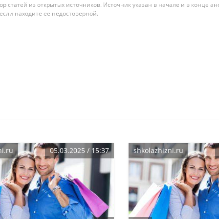
гатор статей из открытых источников. Источник указан в начале и в конце а
 если находите её недостоверной.
i.ru
05.03.2025 / 15:37
shkolazhizni.ru