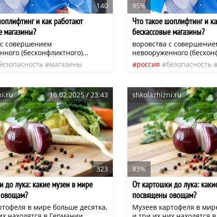
140
95%
шоплифтинг и как работают
Что такое шоплифтинг и к
е магазины?
бескассовые магазины?
 с совершением
воровства с совершение
нного (бесконфликтного)
невооруженного (бескон
 точке розничной торговли.
хищения в точке рознич
безопасность
магазины
россия
безопасность
ие шоплифтинг «приклеилось»
Определение шоплифтин
ствующим лицам,
как к действующим лица
ющим товары, так и к
присваивающим товары, 
i.ru
16.02.2025 / 23:43
shkolazhizni.ru
 такой организационной
магазинам такой орган
 незнания под шоплифтером
формы. От незнания по
ают и то, и другое.
подразумевают и то, и др
323
83%
и до лука: какие музеи в мире
От картошки до лука: каки
 овощам?
посвящены овощам?
ртофеля в мире больше десятка,
Музеев картофеля в мире
их находятся в Германии.
и три их них находятся 