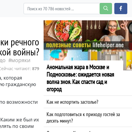
ки речного
кой войны?
до
моряки
Аномальная жара в Москве и
Сейчас читают:
879
Подмосковье: ожидается новая
, которая
волна зноя. Как спасти сад и
ную гражданскую
огород
Как не испортить застолье?
 по возможности
Как подготовиться к приходу гостей за
 Каким же был их
десять минут?
елять по своим