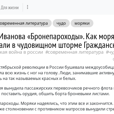
Для жизни
овременная литература
чудо
моряки
 Иванова «Бронепароходы». Как моря
али в чудовищном шторме Гражданс
кая война в россии
современная литература
чу
тябрьской революции в России бушевала междоусобица
ла всю жизнь с ног на голову. Люди, занимавшие актив
 на так называемых красных и белых.
я вынудила пассажирских перевозчиков речного флота
, поставить орудия, обшить борта броневыми листами.
ароходы. Моряки надеялись, что этим все и закончится.
 же столкновении с противником матросов вынудили стр