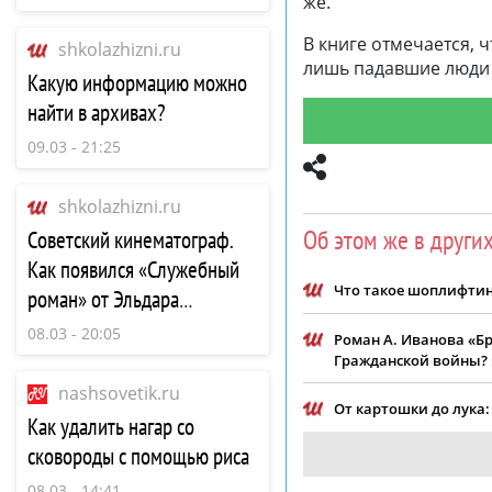
же.
В книге отмечается, 
shkolazhizni.ru
лишь падавшие люди 
Какую информацию можно
найти в архивах?
09.03 - 21:25
shkolazhizni.ru
Об этом же в други
Советский кинематограф.
Как появился «Служебный
Что такое шоплифтин
роман» от Эльдара
Рязанова?
08.03 - 20:05
Роман А. Иванова «Б
Гражданской войны?
nashsovetik.ru
От картошки до лука
Как удалить нагар со
сковороды с помощью риса
08.03 - 14:41