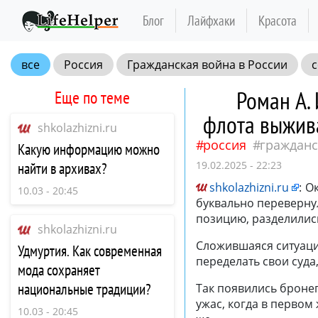
Блог
Лайфхаки
Красота
все
Россия
Гражданская война в России
с
Роман А.
Еще по теме
флота выжив
shkolazhizni.ru
россия
гражданс
Какую информацию можно
19.02.2025 - 22:23
найти в архивах?
shkolazhizni.ru
:
Ок
10.03 - 20:45
буквально переверну
позицию, разделились
shkolazhizni.ru
Сложившаяся ситуаци
Удмуртия. Как современная
переделать свои суда
мода сохраняет
национальные традиции?
Так появились бронеп
ужас, когда в первом
10.03 - 20:45