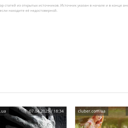
гатор статей из открытых источников. Источник указан в начале и в конце а
 если находите её недостоверной.
.ua
07.04.2025 / 18:34
cluber.com.ua