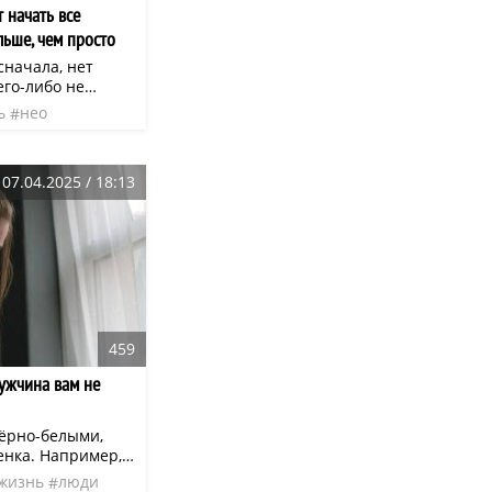
 начать все
льше, чем просто
сначала, нет
его-либо не
 разочарование,
ь
нео
ого листа — это
выживания. Еще
овую историю.
07.04.2025 / 18:13
ю жизнь.
459
мужчина вам не
ёрно-белыми,
енка. Например,
таким милым и
жизнь
люди