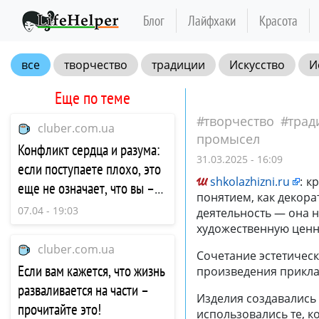
Блог
Лайфхаки
Красота
все
творчество
традиции
Искусство
И
Еще по теме
творчество
трад
cluber.com.ua
промысел
Конфликт сердца и разума:
31.03.2025 - 16:09
если поступаете плохо, это
shkolazhizni.ru
:
кр
еще не означает, что вы –
понятием, как декора
плохой человек
07.04 - 19:03
деятельность — она 
художественную ценн
cluber.com.ua
Сочетание эстетическ
Если вам кажется, что жизнь
произведения приклад
разваливается на части –
Изделия создавались
прочитайте это!
использовались те, к