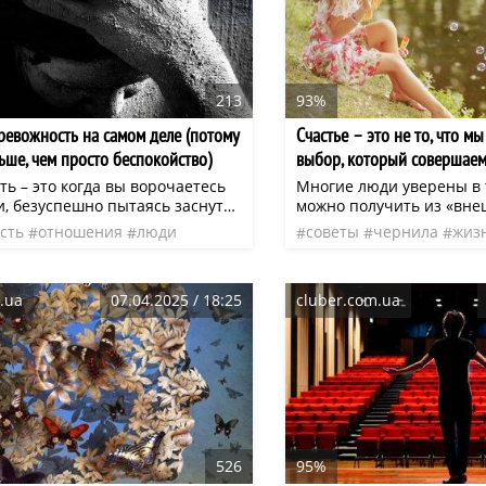
213
93%
тревожность на самом деле (потому
Счастье – это не то, что мы
ьше, чем просто беспокойство)
выбор, который совершае
ь – это когда вы ворочаетесь
Многие люди уверены в т
и, безуспешно пытаясь заснуть.
можно получить из «вне
 мозг не может отключиться ни
источников, что его мож
сть
отношения
люди
советы
чернила
жиз
 Это мысли, которые атакуют со
красивой и эффектной «
страхи
друзья
нео
счастье
поступки
не
он вечерами, а потом являются
половинке», популярност
кошмарах.
заработав кучу денег.
.ua
07.04.2025 / 18:25
cluber.com.ua
526
95%