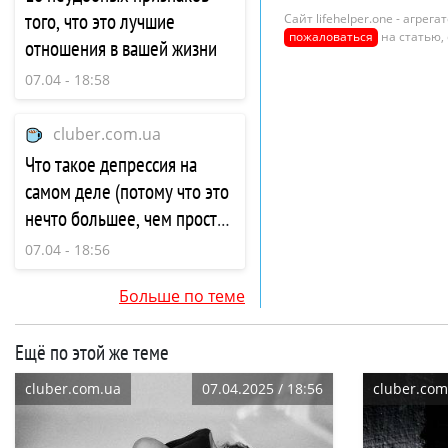
того, что это лучшие
Сайт lifehelper.one - агре
пожаловаться
на статью,
отношения в вашей жизни
07.04 - 18:58
cluber.com.ua
Что такое депрессия на
самом деле (потому что это
нечто большее, чем просто
печаль)
07.04 - 18:56
Больше по теме
Ещё по этой же теме
cluber.com.ua
07.04.2025 / 18:56
cluber.com