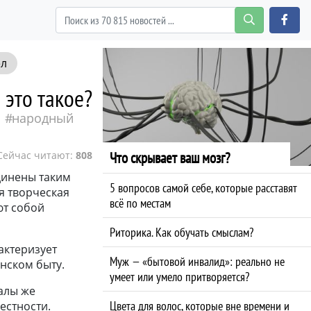
ел
это такое?
народный
Сейчас читают:
808
Что скрывает ваш мозг?
динены таким
5 вопросов самой себе, которые расставят
я творческая
всё по местам
ют собой
Риторика. Как обучать смыслам?
актеризует
Муж — «бытовой инвалид»: реально не
нском быту.
умеет или умело притворяется?
алы же
Цвета для волос, которые вне времени и
естности.