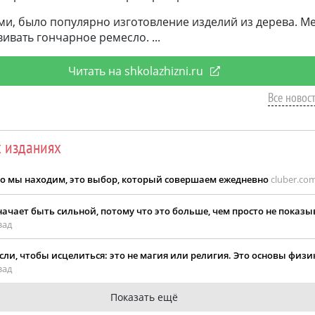
ами, было популярно изготовление изделий из дерева. 
вивать гончарное ремесло.
Читать на shkolazhizni.ru
Все новост
х изданиях
 что мы находим, это выбор, который совершаем ежедневно
cluber.com
начает быть сильной, потому что это больше, чем просто не показ
зад
ли, чтобы исцелиться: это не магия или религия. Это основы физи
зад
Показать ещё