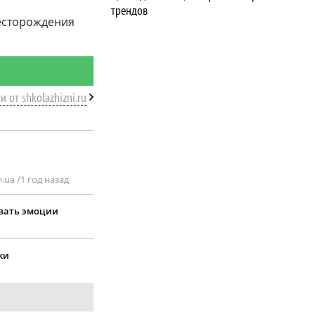
трендов
Месторождения
и от shkolazhizni.ru
.ua /
1 год назад
ывать эмоции
ки