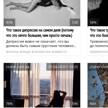
93%
538
58%
Что такое депрессия на самом деле (потому
Что такое 
что это нечто большее, чем просто печаль)
что это бол
Депрессия вовсе не означает, что вы
Тревожност
должны быть самым грустным человеком
до полноч
среди всех присутствующих. Совсем
Когда ваш
жизнь
люди
привычки
зависть
уверенно
наоборот, порой это состояние творит с
на минуту.
чувства
счастье
нео
чувства
людьми неожиданные вещи. Так, пытаясь
всех стор
убедить всех вокруг, что они счастливы,
во снах и 
cluber.com.ua
07.04.2025 / 18:25
cluber.com
такие люди стараются убедить в этом и
самих себя.
78%
596
84%