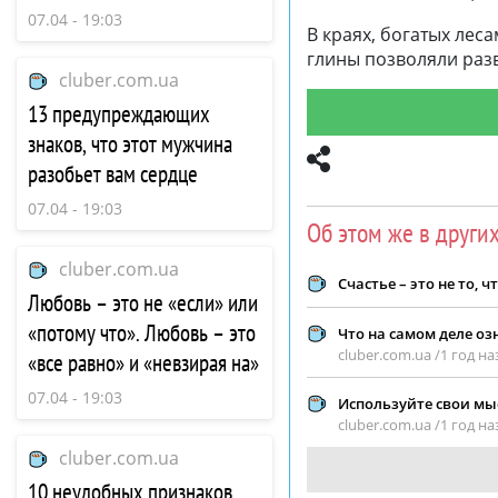
07.04 - 19:03
В краях, богатых лес
глины позволяли раз
cluber.com.ua
13 предупреждающих
знаков, что этот мужчина
разобьет вам сердце
07.04 - 19:03
Об этом же в други
cluber.com.ua
Счастье – это не то,
Любовь – это не «если» или
«потому что». Любовь – это
Что на самом деле оз
cluber.com.ua /
1 год на
«все равно» и «невзирая на»
07.04 - 19:03
Используйте свои мыс
cluber.com.ua /
1 год на
cluber.com.ua
10 неудобных признаков