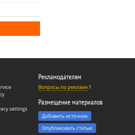
 — что-то гложет
приз
ть: уйти или
? Точного ответа
Рекламодателям
rvice
Вопросы по рекламе
?
cy
Размещение материалов
acy settings
Добавить источник
Опубликовать статью