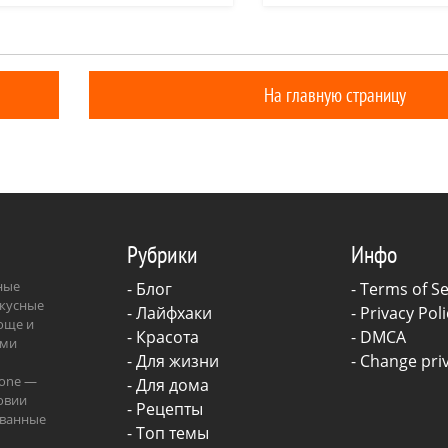
в людях, которые вас окружают?
приятным, а уже сегодня
грусть
нео
приз
чувства
друзья
нео
и напрягает. Что же дела
остаться? И почему уйти
вам не даст никто.
На главную страницу
Рубрики
Инфо
зные
-
Блог
-
Terms of Se
вкусные
-
Лайфхаки
-
Privacy Poli
роще и
-
Красота
-
DMCA
ыми
-
Для жизни
-
Change priv
.one —
-
Для дома
овии
-
Рецепты
ованные
- Топ темы
ава.