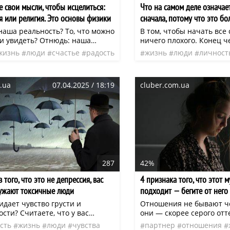
е свои мысли, чтобы исцелиться:
Что на самом деле означает
я или религия. Это основы физики
сначала, потому что это бо
сказать «прощай»
наша реальность? То, что можно
В том, чтобы начать все 
 и увидеть? Отнюдь: наша
ничего плохого. Конец ч
еальность – это не материя, а
всегда приносить боль и
жизнь
люди
счастье
радость
жизнь
люди
личност
и энергия. И тому
а решение начать с чист
ь
нео
ьство – многочисленные
лишь еще один способ 
ия учёных, в том числе в
один способ написать н
.ua
07.04.2025 / 18:19
cluber.com.ua
антовой физики. И этот факт
Еще один шанс на лучшу
ного большее значение для
ого их нас, чем мы себе даже
дставить.
287
42%
 того, что это не депрессия, вас
4 признака того, что этот 
ужают токсичные люди
подходит — бегите от него
идает чувство грусти и
Отношения не бывают ч
сти? Считаете, что у вас
они — скорее серого отт
 Вы уверены в том, что дело в
ещё вчера человек был 
сть
жизнь
люди
чувства
партнер
отношения