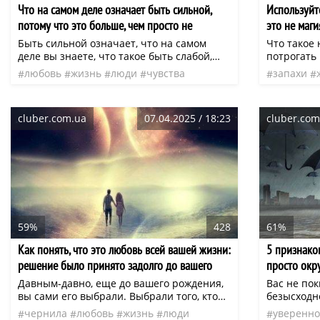
Что на самом деле означает быть сильной,
Используйт
потому что это больше, чем просто не
это не маги
показывать эмоции
Быть сильной означает, что на самом
Что такое 
деле вы знаете, что такое быть слабой,
потрогать
беспомощной и уставшей от жизни и ее
истинная р
любовь
жизнь
люди
чувства
запахи
трудностей, но по-прежнему
вибрация 
одиночество
слабость
нео
ненавист
просыпаетесь каждое утро в надежде, что
доказател
новый день будет лучше. Вы все еще
исследован
cluber.com.ua
07.04.2025 / 18:23
cluber.com
смотрите в будущее с оптимизмом. В
области кв
моменты истощения вы собираете
имеет нам
остатки своей внутренней энергии и
жизни кажд
продолжаете идти вперед, потому что
можем пре
знаете – рано или поздно все изменится.
Вы знаете, что ничто не вечно.
59%
428
61%
Как понять, что это любовь всей вашей жизни:
5 признаков
решение было принято задолго до вашего
просто окр
рождения
Давным-давно, еще до вашего рождения,
Вас не пок
вы сами его выбрали. Выбрали того, кто
безысходно
делает ночи слишком короткими, чтобы
депрессия?
чернила
любовь
жизнь
люди
уверенно