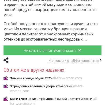
изделия, то этой зимой мы увидим совершенно
новый продукт – шарфы, целиком выполненные из
меха.
Особой популярностью пользуются изделия из эко-
меха. Их можно отыскать у брендов в разной
цветовой палитре: от монохромных коричневых
оттенков до экстравагантных леопардовых.
Читать на all-for-woman.com
Все новости от all-for-woman.com
Об этом же в других изданиях
all-for-woman.com
Зимние тренды обуви 2025
all-for-
3 трендовых головных убора этой осени
woman.com
all-
Как и с чем носить трендовый синий цвет этой осени
for-woman.com