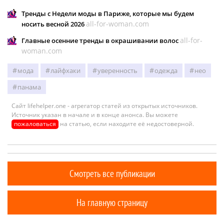
Тренды с Недели моды в Париже, которые мы будем
all-for-woman.com
носить весной 2026
all-for-
Главные осенние тренды в окрашивании волос
woman.com
мода
лайфхаки
уверенность
одежда
нео
панама
Сайт lifehelper.one - агрегатор статей из открытых источников.
Источник указан в начале и в конце анонса. Вы можете
пожаловаться
на статью, если находите её недостоверной.
Смотреть все публикации
На главную страницу