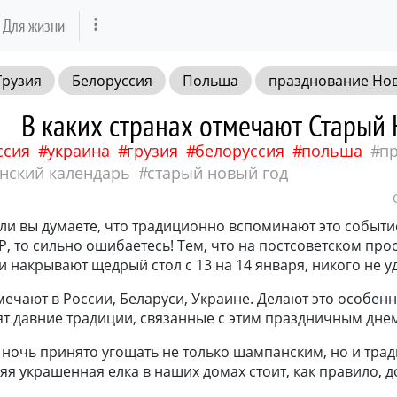
Для жизни
Грузия
Белоруссия
Польша
празднование Нов
В каких странах отмечают Старый
ссия
украина
грузия
белоруссия
польша
п
нский календарь
старый новый год
ли вы думаете, что традиционно вспоминают это событи
, то сильно ошибаетесь! Тем, что на постсоветском про
 и накрывают щедрый стол с 13 на 14 января, никого не у
ечают в России, Беларуси, Украине. Делают это особен
ят давние традиции, связанные с этим праздничным дне
 ночь принято угощать не только шампанским, но и тра
няя украшенная елка в наших домах стоит, как правило, д