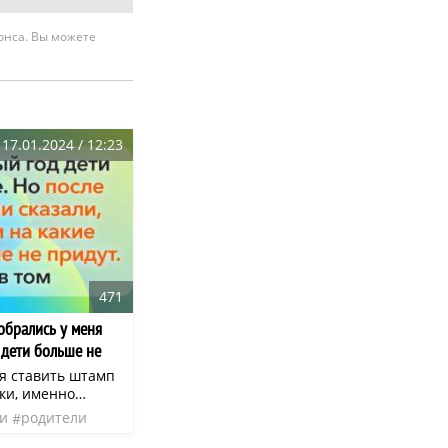
нонса. Вы можете
17.01.2024 / 12:23
471
обрались у меня
а дети больше не
ся ставить штамп
ки, именно
астаивают на
и
родители
да узаконить свои
ом они чувствуют