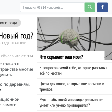
ого года
 Новый год?
разднование
Сейчас читают:
134
Что скрывает ваш мозг?
е только в
5 вопросов самой себе, которые расставят
странстве многие
всё по местам
дивить.
Цвета для волос, которые вне времени и
но по деревням,
трендов
м.
диционной
Муж — «бытовой инвалид»: реально не
о самого
умеет или умело притворяется?