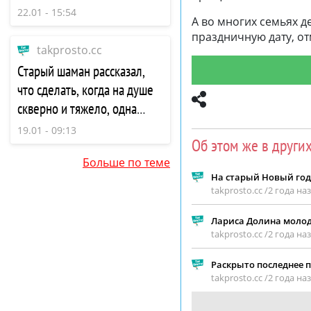
всех
22.01 - 15:54
А во многих семьях д
праздничную дату, от
takprosto.cc
Старый шаман рассказал,
что сделать, когда на душе
скверно и тяжело, одна
вещь изменит жизнь
19.01 - 09:13
Об этом же в други
Больше по теме
На старый Новый год 
takprosto.cc /
2 года на
Лариса Долина молод
takprosto.cc /
2 года на
Раскрыто последнее п
takprosto.cc /
2 года на