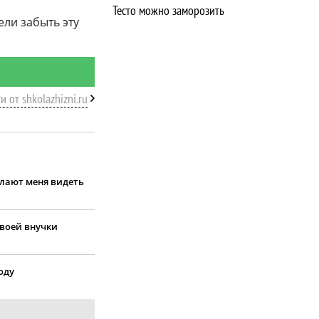
Тесто можно заморозить
ели забыть эту
и от shkolazhizni.ru
елают меня видеть
своей внучки
оду