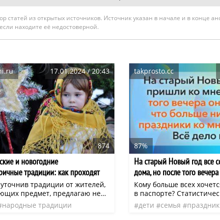
гатор статей из открытых источников. Источник указан в начале и в конце а
 если находите её недостоверной.
i.ru
17.01.2024 / 20:43
takprosto.cc
874
87%
ские и новогодние
На старый Новый год все с
ричные традиции: как проходят
дома, но после того вечер
дровки, посевалки, вечеря?
желают меня видеть
 уточнив традиции от жителей,
Кому больше всех хочет
ющих предмет, предлагаю не
в паспорте? Статистичес
 неизбывное, говоря старинным
женщины больше всех н
народные традиции
дети
семья
праздник
ыком, знание. А уж его
том, чтобы раз и навсег
к
рождество христово
истории
ти в реализации
отношения. Таким образ