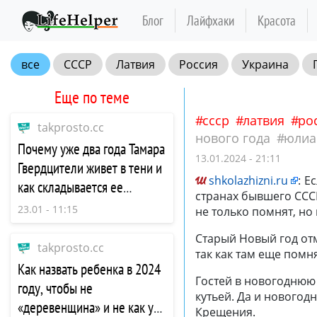
Блог
Лайфхаки
Красота
все
СССР
Латвия
Россия
Украина
юлианский календарь
Старый Новый год
Еще по теме
ссср
латвия
ро
takprosto.cc
нового года
юлиа
Почему уже два года Тамара
13.01.2024 - 21:11
Гвердцители живет в тени и
shkolazhizni.ru
:
Ес
как складывается ее
странах бывшего СССР
карьера сейчас
23.01 - 11:15
не только помнят, но
Старый Новый год отм
takprosto.cc
так как там еще помн
Как назвать ребенка в 2024
Гостей в новогоднюю
году, чтобы не
кутьей. Да и новогод
«деревенщина» и не как у
Крещения.