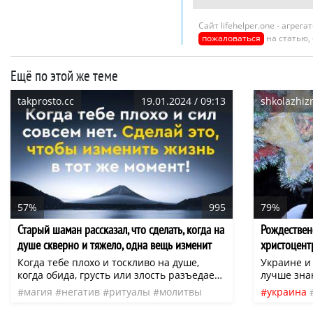
Сайт lifehelper.one - агре
пожаловаться
на статью,
Ещё по этой же теме
takprosto.cc
19.01.2024 / 09:13
shkolazhizn
57%
995
79%
Старый шаман рассказал, что сделать, когда на
Рождествен
душе скверно и тяжело, одна вещь изменит
христоцент
жизнь
колядки, ще
Когда тебе плохо и тоскливо на душе,
Украине и
когда обида, грусть или злость разъедает
лучше зна
сердце, мысленно скажи себе: «Стоп!».
новое, но
магия
негатив
ритуалы
молитвы
украина
Будем разбираться здесь и сейчас.
русским яз
сочельни
Почему это важно? Если игнорировать
особеннос