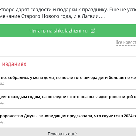
етворе дарят сладости и подарки к празднику. Еще не усп
мечание Старого Нового года, и в Латвии.
Читать на shkolazhizni.ru
Все новост
х изданиях
все собрались у меня дома, но после того вечера дети больше не ж
зад
еет с каждым годом, на последних фото она выглядит ровесницей 
зад
ророчество Джуны, ясновидящая предсказала, что случится в 2024 г
зад
Показать ещё