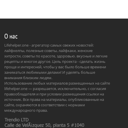
О нас
Lifehelper.one - агрегатор самых свежих новостей:
лайфхелпы, полезные советы, лайфхаки, женские
хитрости, советы по красоте, здоровью. вкусные и легкие
рецепты и многое другое. Цель проекта - сделать жизнь
проще и интересней, чтобы у вас было больше времени
заниматься любимыми делами! И уделять больше
внимания близким людям.
Использование любых материалов размещенных на сайте
lifehelper.one — разрешается, исключительно, с согласия
правообладателя и при условии размещения ссылки на
источник. Все права на материалы, опубликованные на
сайте, охраняются в соответствии с нормами
международного права.