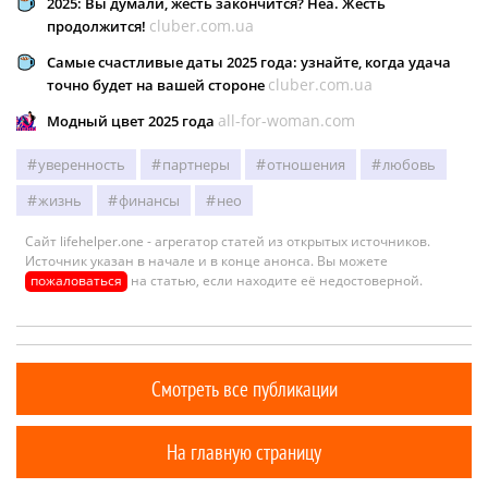
2025: Вы думали, жесть закончится? Неа. Жесть
cluber.com.ua
продолжится!
Самые счастливые даты 2025 года: узнайте, когда удача
cluber.com.ua
точно будет на вашей стороне
all-for-woman.com
Модный цвет 2025 года
уверенность
партнеры
отношения
любовь
жизнь
финансы
нео
Сайт lifehelper.one - агрегатор статей из открытых источников.
Источник указан в начале и в конце анонса. Вы можете
пожаловаться
на статью, если находите её недостоверной.
Смотреть все публикации
На главную страницу