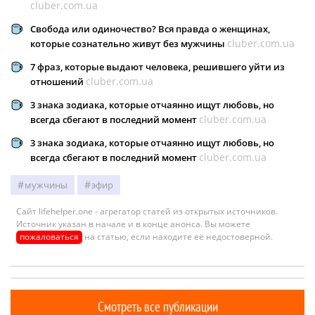
cluber.com.ua
Свобода или одиночество? Вся правда о женщинах,
cluber.com.ua
которые сознательно живут без мужчины
7 фраз, которые выдают человека, решившего уйти из
cluber.com.ua
отношений
3 знака зодиака, которые отчаянно ищут любовь, но
cluber.com.ua
всегда сбегают в последний момент
3 знака зодиака, которые отчаянно ищут любовь, но
cluber.com.ua
всегда сбегают в последний момент
мужчины
эфир
Сайт lifehelper.one - агрегатор статей из открытых источников.
Источник указан в начале и в конце анонса. Вы можете
пожаловаться
на статью, если находите её недостоверной.
Смотреть все публикации