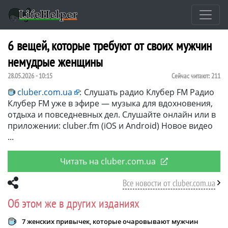
6 вещей, которые требуют от своих мужчин
немудрые женщины
28.05.2026 - 10:15
Сейчас читают:
211
cluber.com.ua
:
Слушать радио Клубер FM Радио
Клубер FM уже в эфире — музыка для вдохновения,
отдыха и повседневных дел. Слушайте онлайн или в
приложении: cluber.fm (iOS и Android) Новое видео
Читать на cluber.com.ua
Все новости от cluber.com.ua
Об этом же в других изданиях
7 женских привычек, которые очаровывают мужчин