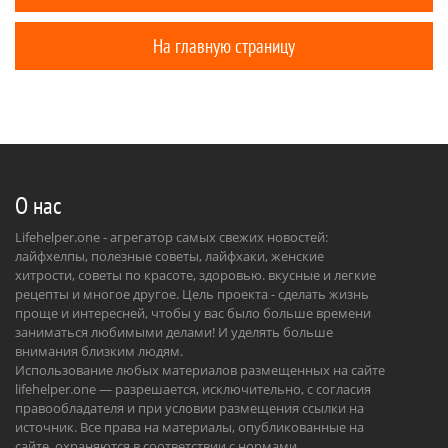
На главную страницу
О нас
Lifehelper.one - агрегатор самых свежих новостей:
лайфхелпы, полезные советы, лайфхаки, женские
хитрости, советы по красоте, здоровью. вкусные и легкие
рецепты и многое другое. Цель проекта - сделать жизнь
проще и интересней, чтобы у вас было больше времени
заниматься любимыми делами! И уделять больше
внимания близким людям.
Использование любых материалов размещенных на сайте
lifehelper.one — разрешается, исключительно, с согласия
правообладателя и при условии размещения ссылки на
источник. Все права на материалы, опубликованные на
сайте, охраняются в соответствии с нормами