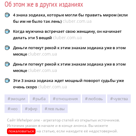
Об этом же в других изданиях
4 знака зодиака, которые могли бы править миром (если
cluber.com.ua
бы им не было так лень)
Когда мужчина встречает свою женщину, он начинает
cluber.com.ua
делать эти 5 вещей
Деньги потекут рекой к этим знакам зодиака уже в этом
cluber.com.ua
месяце
Деньги потекут рекой к этим знакам зодиака уже в этом
cluber.com.ua
месяце
Эти 3 знака зодиака ждет мощный поворот судьбы уже
cluber.com.ua
очень скоро
эмоции
рыба
отношения
любовь
чувства
нео
эфир
лев львы
Сайт lifehelper.one - агрегатор статей из открытых источников.
Источник указан в начале и в конце анонса. Вы можете
пожаловаться
на статью, если находите её недостоверной.