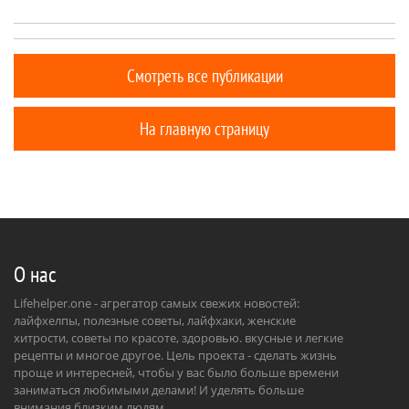
Смотреть все публикации
На главную страницу
О нас
Lifehelper.one - агрегатор самых свежих новостей:
лайфхелпы, полезные советы, лайфхаки, женские
хитрости, советы по красоте, здоровью. вкусные и легкие
рецепты и многое другое. Цель проекта - сделать жизнь
проще и интересней, чтобы у вас было больше времени
заниматься любимыми делами! И уделять больше
внимания близким людям.