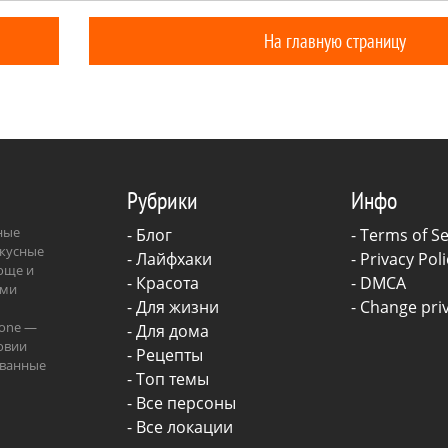
я на возможные неприятности
ками лесоохраны… Оказывается,
На главную страницу
Рубрики
Инфо
зные
-
Блог
-
Terms of Se
вкусные
-
Лайфхаки
-
Privacy Poli
роще и
-
Красота
-
DMCA
ыми
-
Для жизни
-
Change priv
.one —
-
Для дома
овии
-
Рецепты
ованные
- Топ темы
ава.
- Все персоны
- Все локации