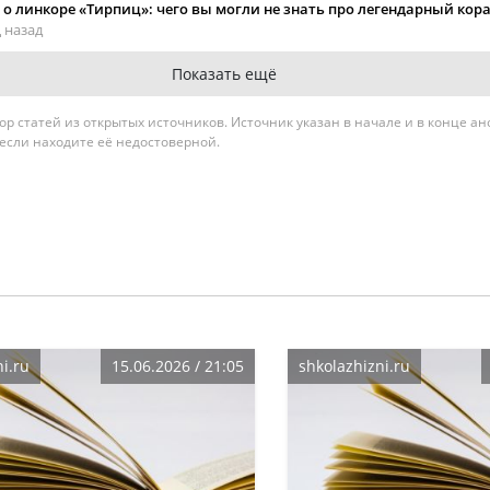
о линкоре «Тирпиц»: чего вы могли не знать про легендарный кор
 назад
Показать ещё
гатор статей из открытых источников. Источник указан в начале и в конце а
 если находите её недостоверной.
i.ru
15.06.2026 / 21:05
shkolazhizni.ru