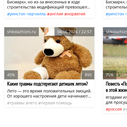
корабль?
корабль?
Бисмарк», но из-за внесенных в ходе
Бисмарк», 
строительства модификаций превзошел
строитель
своего знаменитого «собрата». Его полное
своего зна
уинстон черчилль
англия
норвегия
уинстон 
водоизмещение достигало почти 53 000
водоизмещ
знаменитости
знаменит
тонн. Ни до, ни после него в Европе не
тонн. Ни д
великая отечественная война
великая 
строили артиллерийских кораблей такого
строили а
shkolazhizni.ru
04.06.2026 / 22:57
shkolazhizn
колоссального размера.
колоссаль
английская
немецкая
норвежская
английск
нео
линкор
нео
лин
45%
893
75%
Какие травмы подстерегают детишек летом?
Повесть «П
в этой жиз
Лето — это время положительных эмоций.
От хорошего настроения дети начинают
ягодами и
больше играть, больше двигаться и
для просу
травмы
лето
первая помощь
больше рисковать. Поэтому родители
«Он делал
россия
безопасность детей
укус насекомого
всегда должны быть готовы помочь
его аэропо
люди
со
своему малышу, если вдруг он получит
могила, но
какую-нибудь травму.
курс
ему? Порт