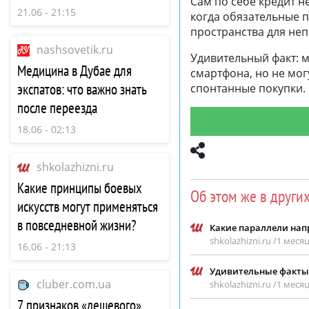
Сам по себе кредит 
21.06 - 21:15
когда обязательные 
пространства для не
nashsovetik.ru
Удивительный факт: 
Медицина в Дубае для
смартфона, но не могу
экспатов: что важно знать
спонтанные покупки.
после переезда
18.06 - 02:13
shkolazhizni.ru
Какие принципы боевых
Об этом же в други
искусств могут применяться
в повседневной жизни?
Какие параллели нап
shkolazhizni.ru /
1 месяц
16.06 - 21:13
Удивительные факты 
cluber.com.ua
shkolazhizni.ru /
1 месяц
7 признаков «дешевого»