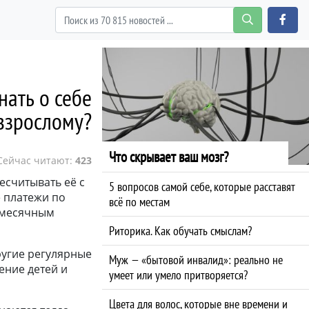
нать о себе
взрослому?
Что скрывает ваш мозг?
Сейчас читают:
423
есчитывать её с
5 вопросов самой себе, которые расставят
е платежи по
всё по местам
жемесячным
Риторика. Как обучать смыслам?
ругие регулярные
Муж — «бытовой инвалид»: реально не
ение детей и
умеет или умело притворяется?
Цвета для волос, которые вне времени и