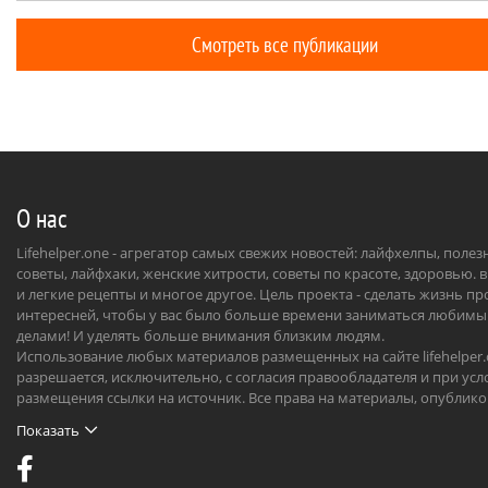
нарыватьс
с работни
Смотреть все публикации
надо.
О нас
Lifehelper.one - агрегатор самых свежих новостей: лайфхелпы, поле
советы, лайфхаки, женские хитрости, советы по красоте, здоровью. 
и легкие рецепты и многое другое. Цель проекта - сделать жизнь п
интересней, чтобы у вас было больше времени заниматься любим
делами! И уделять больше внимания близким людям.
Использование любых материалов размещенных на сайте lifehelper
разрешается, исключительно, с согласия правообладателя и при усл
размещения ссылки на источник. Все права на материалы, опублик
на сайте, охраняются в соответствии с нормами международного пр
Показать