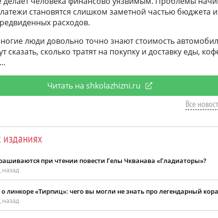
не делает человека финансово уязвимым. Проблемы начи
платежи становятся слишком заметной частью бюджета и
предвиденных расходов.
многие люди довольно точно знают стоимость автомобил
т сказать, сколько тратят на покупку и доставку еды, ко
Читать на shkolazhizni.ru
Все новост
х изданиях
рашиваются при чтении повести Гелы Чкванава «Гладиаторы»?
 назад
о линкоре «Тирпиц»: чего вы могли не знать про легендарный кор
 назад