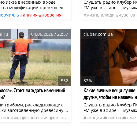
но из-за внесенных в ходе
Слушать радио Клубер F
ства модификаций превзошел
FM уже в эфире — музык
менитого «собрата». Его полное
вдохновения, отдыха и п
черчилль
англия
норвегия
жизнь
люди
чувства
ение достигало почти 53 000
Слушайте онлайн или в 
ости
нео
эфир
о, ни после него в Европе не
cluber.fm (iOS и Android)
отечественная война
ртиллерийских кораблей такого
i.ru
04.06.2026 / 22:57
cluber.com.ua
ного размера.
ая
немецкая
норвежская
кор
552
82%
олоса». Стоит ли ждать изменений
Какие личные вещи лучше 
ни?
другим, чтобы не навлечь н
ли грибами, раскладывающих
Слушать радио Клубер F
шки заготовленную древесину.
FM уже в эфире — музык
 всё возможное, чтобы могила
вдохновения, отдыха и п
экономика
отношения
жизнь
эмоции
советы
семь
рта не исчезла. Пусть уж
Слушайте онлайн или в 
временная литература
нео
нео
эфир
 не пустое место». А оно надо
cluber.fm (iOS и Android)
ить отношения с соседями,