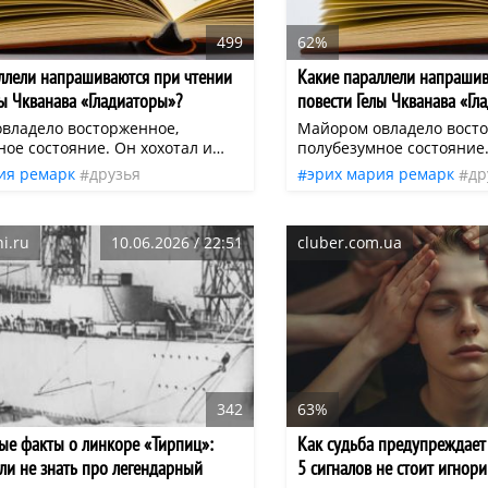
499
62%
ллели напрашиваются при чтении
Какие параллели напрашив
лы Чкванава «Гладиаторы»?
повести Гелы Чкванава «Гл
владело восторженное,
Майором овладело вост
ое состояние. Он хохотал и
полубезумное состояние.
Живьем брать демонов, живьем!
вопил: — Живьем брать 
ия ремарк
друзья
эрих мария ремарк
др
то не слушал. Расстреливали
Но его никто не слушал.
ная литература
грузинская
современная литерату
вших на колени: тычком вгоняли
даже вставших на колен
нео
 автомата и нажимали на спуск.
в рот дуло автомата и н
i.ru
10.06.2026 / 22:51
cluber.com.ua
нава честно рассказывает о
Гела Чкванава честно ра
и этой гражданской войны
жестокости этой гражда
тателю.
своему читателю.
342
63%
ые факты о линкоре «Тирпиц»:
Как судьба предупреждает 
гли не знать про легендарный
5 сигналов не стоит игнор