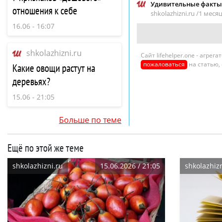
Удивительные факты 
отношения к себе
shkolazhizni.ru /
1 месяц
16.06 - 16:07
shkolazhizni.ru
Сайт lifehelper.one - агре
пожаловаться
на статью,
Какие овощи растут на
деревьях?
15.06 - 21:05
Больше по теме
Ещё по этой же теме
shkolazhizni.ru
15.06.2026 / 21:05
shkolazhizn