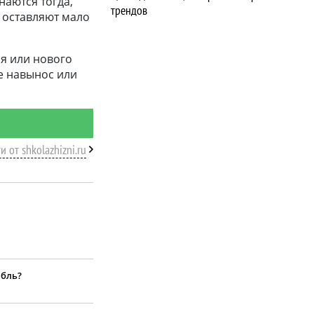
наются тогда,
трендов
 оставляют мало
я или нового
фе навынос или
и от shkolazhizni.ru
абль?