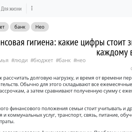
Для жизни
ет
банк
Нео
совая гигиена: какие цифры стоит з
каждому 
мья
люди
бюджет
банк
нео
к рассчитать долговую нагрузку, и время от времени пер
ательств. Обычно для этого складывают все ежемесячны
рассрочкам, а затем сравнивают полученную сумму с е
ного финансового положения семьи стоит учитывать и д
я и коммунальных услуг, транспорт, связь, питание, обуч
траты.