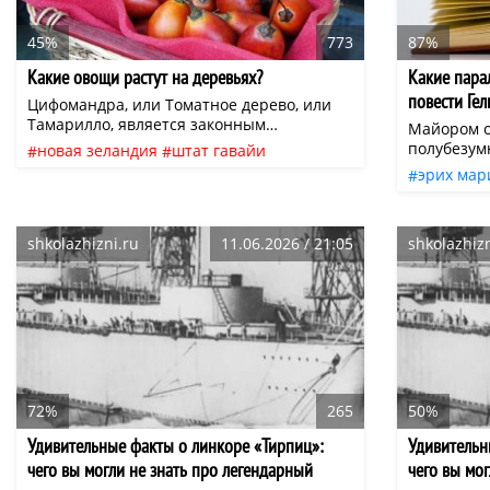
45%
773
87%
Какие овощи растут на деревьях?
Какие пара
повести Ге
Цифомандра, или Томатное дерево, или
Тамарилло, является законным
Майором о
представителем семейства Паслёновых.
полубезумн
новая зеландия
штат гавайи
Растёт оно в Латинской Америке, в Новой
вопил: — 
эрих мар
необычные растения
пасленовые
Зеландии, на Гавайях, о. Ява.
Но его ник
современ
даже вста
нео
в рот дуло
shkolazhizni.ru
11.06.2026 / 21:05
shkolazhizn
Гела Чква
жестокост
своему чи
72%
265
50%
Удивительные факты о линкоре «Тирпиц»:
Удивительн
чего вы могли не знать про легендарный
чего вы мо