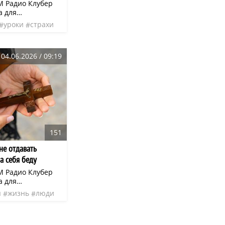
M Радио Клубер
а для
овседневных дел.
уроки
страхи
приложении:
04.06.2026 / 09:19
151
не отдавать
а себя беду
M Радио Клубер
а для
овседневных дел.
я
жизнь
люди
приложении: