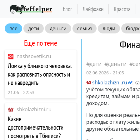
Блог
Лайфхаки
Красота
все
дети
деньги
семья
люди
бюдж
Финан
Еще по теме
nashsovetik.ru
дети
деньги
се
Ломка у близкого человека:
02.06.2026 - 21:05
как распознать опасность и
не навредить
shkolazhizni.ru
:
ка
учётом текущих обяз
21.06 - 22:53
кредитам, займам и 
доходом.
shkolazhizni.ru
Но для оценки реаль
Какие
расходы: оплату жиль
достопримечательности
другие обязательные 
посмотреть в Тбилиси?