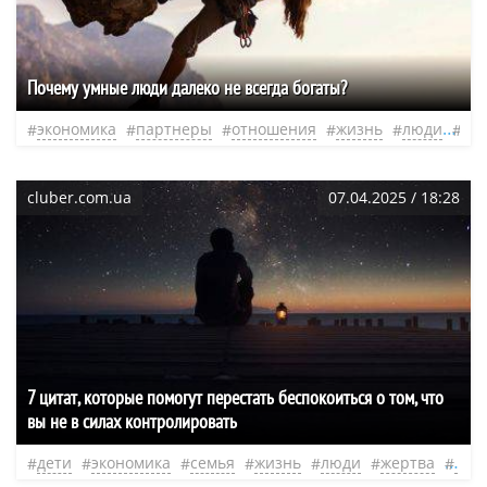
Почему умные люди далеко не всегда богаты?
экономика
партнеры
отношения
жизнь
люди
эк
cluber.com.ua
07.04.2025 / 18:28
7 цитат, которые помогут перестать беспокоиться о том, что
вы не в силах контролировать
дети
экономика
семья
жизнь
люди
жертва
нео