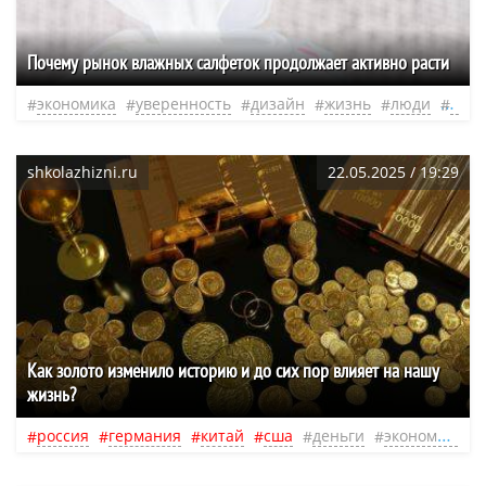
Почему рынок влажных салфеток продолжает активно расти
экономика
уверенность
дизайн
жизнь
люди
при
shkolazhizni.ru
22.05.2025 / 19:29
Как золото изменило историю и до сих пор влияет на нашу
жизнь?
россия
германия
китай
сша
деньги
экономика