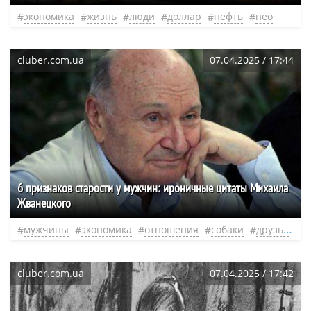
экономика
жизнь
люди
доллар
нефть
нео
cluber.com.ua
07.04.2025 / 17:44
6 признаков старости у мужчин: ироничные цитаты Михаила
Жванецкого
мужчины
экономика
отношения
собаки
друзья
д
cluber.com.ua
07.04.2025 / 17:42