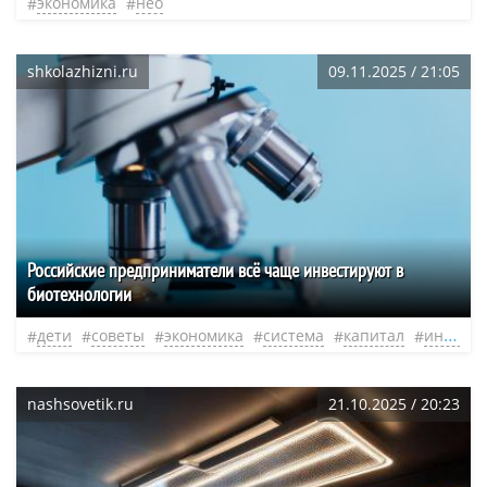
экономика
нео
shkolazhizni.ru
09.11.2025 / 21:05
Российские предприниматели всё чаще инвестируют в
биотехнологии
дети
советы
экономика
система
капитал
инициатива
nashsovetik.ru
21.10.2025 / 20:23