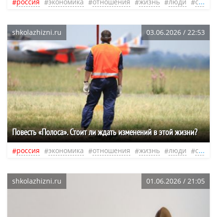
россия
экономика
отношения
жизнь
люди
современная литература
shkolazhizni.ru
03.06.2026 / 22:53
Повесть «Полоса». Стоит ли ждать изменений в этой жизни?
россия
экономика
отношения
жизнь
люди
современная литература
shkolazhizni.ru
01.06.2026 / 21:05