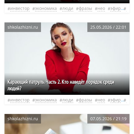
инвестор
экономика
люди
фразы
нео
эфир
гре
shkolazhizni.ru
25.05.2026 / 22:01
Карающий патруль. Часть 2. Кто наведёт порядок среди
людей?
инвестор
экономика
люди
фразы
нео
эфир
гре
shkolazhizni.ru
07.05.2026 / 21:19