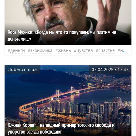
Хосе Мухики: «Когда мы что-то покупаем, мы платим не
деньгами…»
деньги
экономика
жизнь
чувства
счастье
нео
cluber.com.ua
07.04.2025 / 17:47
Южная Корея — наглядный пример того, что свобода и
упорство всегда побеждают