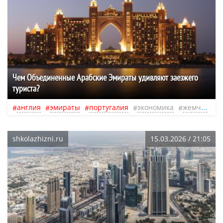
Чем Объединенные Арабские Эмираты удивляют заезжего
туриста?
англия
эмираты
португалия
экономика
жемчуг
о
shkolazhizni.ru
15.03.2026 / 21:05