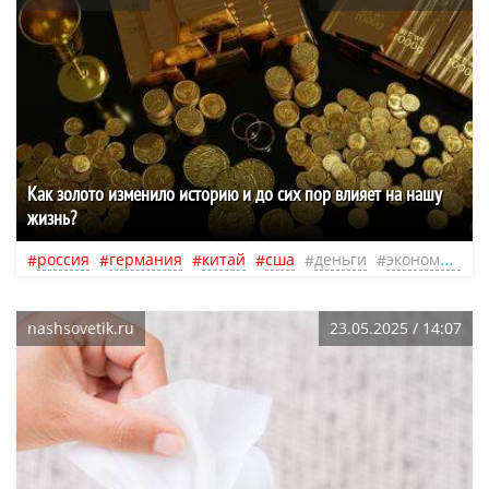
Как золото изменило историю и до сих пор влияет на нашу
жизнь?
россия
германия
китай
сша
деньги
экономика
nashsovetik.ru
23.05.2025 / 14:07