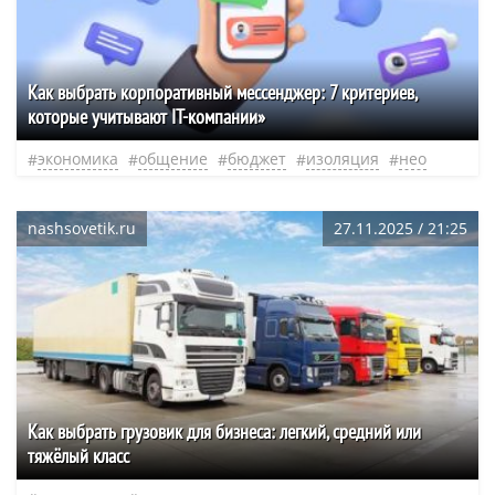
Как выбрать корпоративный мессенджер: 7 критериев,
которые учитывают IT-компании»
экономика
общение
бюджет
изоляция
нео
nashsovetik.ru
27.11.2025 / 21:25
Как выбрать грузовик для бизнеса: легкий, средний или
тяжёлый класс