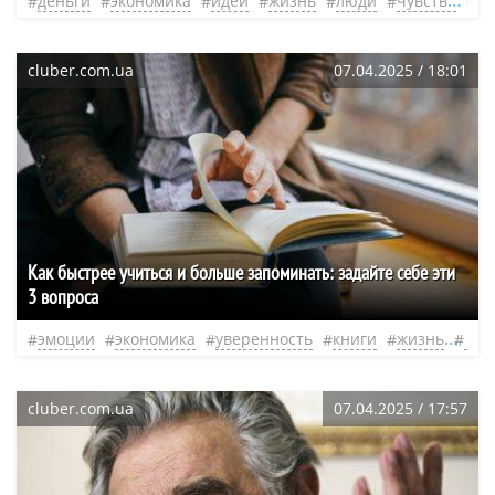
деньги
экономика
идеи
жизнь
люди
чувства
не
cluber.com.ua
07.04.2025 / 18:01
Как быстрее учиться и больше запоминать: задайте себе эти
3 вопроса
эмоции
экономика
уверенность
книги
жизнь
люд
cluber.com.ua
07.04.2025 / 17:57