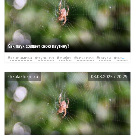
Как паук создает свою паутину?
экономика
чувства
мифы
система
пауки
паутина
shkolazhizni.ru
08.08.2025 / 20:29