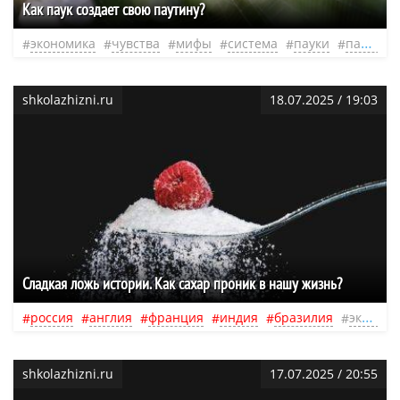
Как паук создает свою паутину?
экономика
чувства
мифы
система
пауки
паутина
shkolazhizni.ru
18.07.2025 / 19:03
Сладкая ложь истории. Как сахар проник в нашу жизнь?
россия
англия
франция
индия
бразилия
экономика
shkolazhizni.ru
17.07.2025 / 20:55