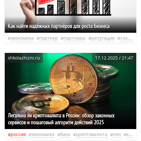
Как найти надёжных партнёров для роста бизнеса
экономика
партнер
партнеры
репутация
слабость
shkolazhizni.ru
17.12.2025 / 21:47
Легальна ли криптовалюта в России: обзор законных
сервисов и пошаговый алгоритм действий 2025
россия
экономика
банк
криптовалюта
нео
курс