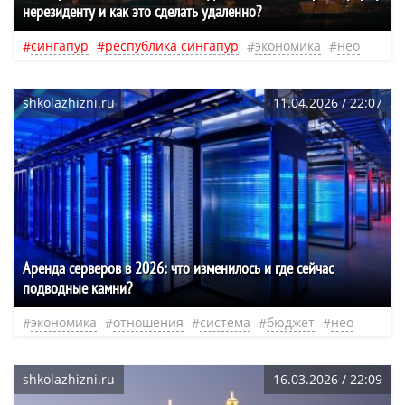
нерезиденту и как это сделать удаленно?
сингапур
республика сингапур
экономика
нео
shkolazhizni.ru
11.04.2026 / 22:07
Аренда серверов в 2026: что изменилось и где сейчас
подводные камни?
экономика
отношения
система
бюджет
нео
shkolazhizni.ru
16.03.2026 / 22:09