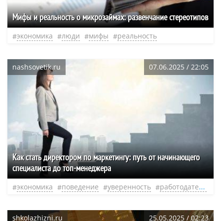
Мифы и реальность о микрозаймах: развенчание стереотипов
экономика
люди
мифы
реальность
nashsovetik.ru
07.06.2025 / 22:05
Как стать директором по маркетингу: путь от начинающего
специалиста до топ-менеджера
экономика
поведение
уверенность
работодатель
н
shkolazhizni.ru
25.05.2025 / 02:23