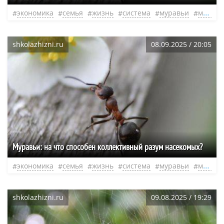
экономика
семья
жизнь
система
муравьи
муравейник
shkolazhizni.ru
08.09.2025 / 20:05
Муравьи: на что способен коллективный разум насекомых?
экономика
семья
жизнь
система
муравьи
муравейник
shkolazhizni.ru
09.08.2025 / 19:29