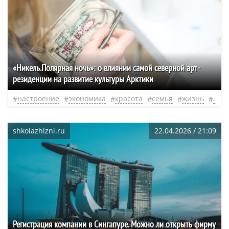
«Никель.Полярная ночь»: о влиянии самой северной арт-
резиденции на развитие культуры Арктики
настроение
экономика
красота
семья
жизнь
люд
shkolazhizni.ru
22.04.2026 / 21:09
Регистрация компании в Сингапуре. Можно ли открыть фирму