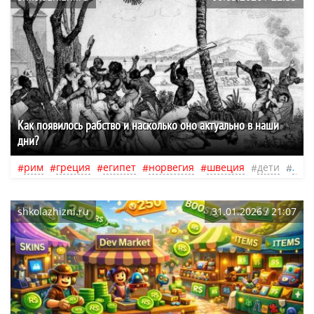
Как появилось рабство и насколько оно актуально в наши
дни?
рим
греция
египет
норвегия
швеция
дети
эко
shkolazhizni.ru
31.01.2026 / 21:07