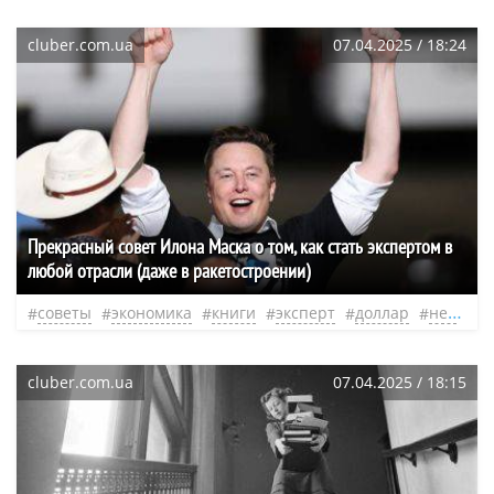
cluber.com.ua
07.04.2025 / 18:24
Прекрасный совет Илона Маска о том, как стать экспертом в
любой отрасли (даже в ракетостроении)
советы
экономика
книги
эксперт
доллар
нео
sp
cluber.com.ua
07.04.2025 / 18:15