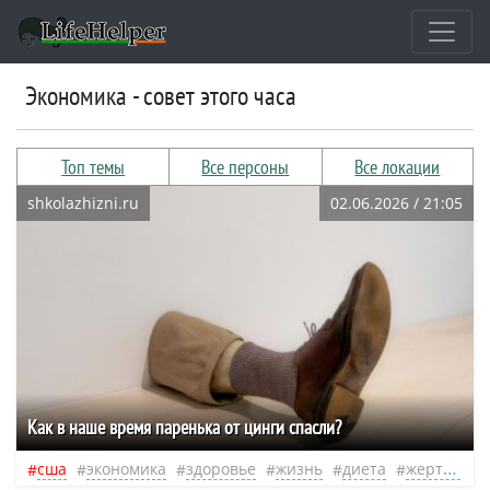
Экономика - совет этого часа
Топ темы
Все персоны
Все локации
shkolazhizni.ru
02.06.2026 / 21:05
Как в наше время паренька от цинги спасли?
сша
экономика
здоровье
жизнь
диета
жертва
н