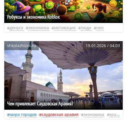
Робуксы и экономика Roblox
деньги
экономика
мотивация
люди
нео
shkolazhizni.ru
19.01.2026 / 04:03
​Чем привлекает Саудовская Аравия?
мира городов
саудовская аравия
экономика
красота