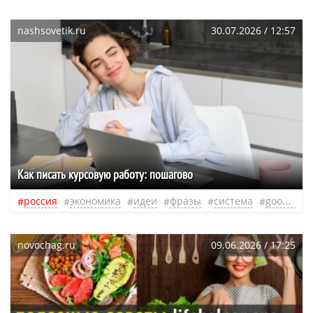
nashsovetik.ru
30.07.2026 / 12:57
Как писать курсовую работу: пошагово
россия
экономика
идеи
фразы
система
google
novochag.ru
09.06.2026 / 17:25