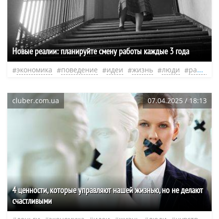
Новые реалии: планируйте смену работы каждые 3 года
экономика
поведение
идеи
жизнь
люди
работодатель
cluber.com.ua
07.04.2025 / 18:13
4 ценности, которые управляют нашей жизнью, но не делают
счастливыми