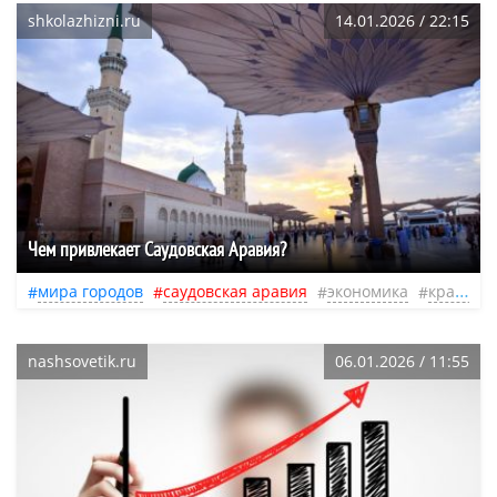
shkolazhizni.ru
14.01.2026 / 22:15
​Чем привлекает Саудовская Аравия?
мира городов
саудовская аравия
экономика
красота
nashsovetik.ru
06.01.2026 / 11:55