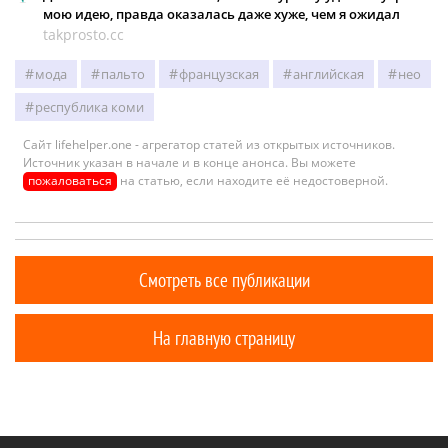
мою идею, правда оказалась даже хуже, чем я ожидал
takprosto.cc
мода
пальто
французская
английская
нео
республика коми
Сайт lifehelper.one - агрегатор статей из открытых источников.
Источник указан в начале и в конце анонса. Вы можете
пожаловаться
на статью, если находите её недостоверной.
Смотреть все публикации
На главную страницу