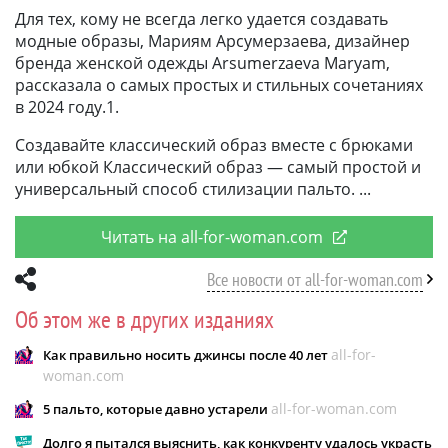
Для тех, кому не всегда легко удается создавать
модные образы, Мариям Арсумерзаева, дизайнер
бренда женской одежды Arsumerzaeva Maryam,
рассказала о самых простых и стильных сочетаниях
в 2024 году.1.
Создавайте классический образ вместе с брюками
или юбкой Классический образ — самый простой и
универсальный способ стилизации пальто.
Читать на all-for-woman.com
Все новости от all-for-woman.com
Об этом же в других изданиях
all-for-
Как правильно носить джинсы после 40 лет
woman.com
all-for-woman.com
5 пальто, которые давно устарели
Долго я пытался выяснить, как конкуренту удалось украсть