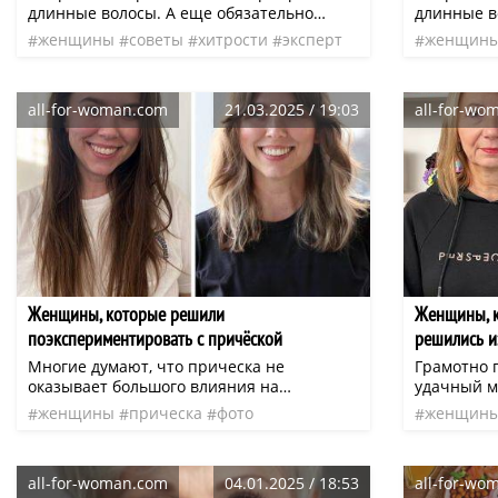
длинные волосы. А еще обязательно
длинные в
закрашивайте седину». Забудьте эти
закрашива
женщины
советы
хитрости
эксперт
женщин
старомодные советы.
старомодн
французская
нео
французс
all-for-woman.com
21.03.2025 / 19:03
all-for-wo
Женщины, которые решили
Женщины, к
поэкспериментировать с причёской
решились и
Многие думают, что прическа не
Грамотно 
оказывает большого влияния на
удачный 
внешность. Однако всего один удачно
сделают ко
женщины
прическа
фото
женщин
подобранный оттенок или новая длина
перемены,
преобра
могут настолько преобразить человека,
рассмотри
что он сам с трудом узнает себя в зеркале.
которые п
all-for-woman.com
04.01.2025 / 18:53
all-for-wo
Наши героини стали ярким
отличаться