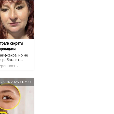
трели секреты
прогадали
айфхаков, но не
о работают.
дборки решили
еренность
 восторге от
ростые, но
кияжа, которые
28.04.2025 / 03:27
ть.