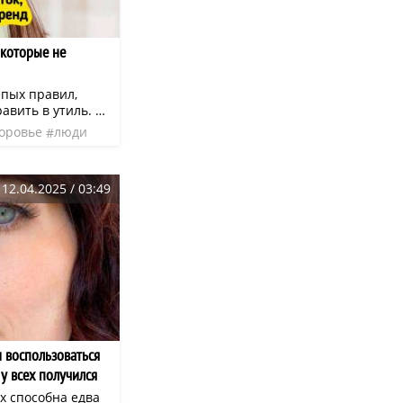
 которые не
пых правил,
авить в утиль. К
риходилось
оровье
люди
мнение,
я, и на смену ей
ожно просто жить
12.04.2025 / 03:49
. И если кто-то
то их проблема,
я. Содержит
с помощью
та.
 воспользоваться
 у всех получился
х способна едва