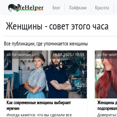
Блог
Лайфхаки
Красота
женщины - совет этого часа
Все публикации, где упоминается женщины
all-for-woman.com
16.08.2025 / 18:51
all-for-wo
Как современные женщины выбирают
Женщины до
мужчин
подозревали
Иногда кажется, что вы сделали все
Доверитьс