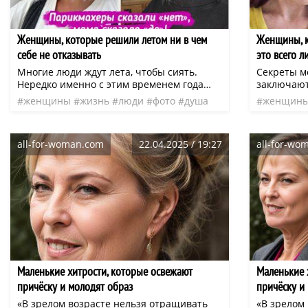
помогло во м
следить за
использова
Женщины, которые решили летом ни в чем
Женщины, к
сейчас» «Мне 55. Я наконец-то подобрала
себе не отказывать
это всего 
правильны
волосами» «Вчера впервые решилас
Многие люди ждут лета, чтобы сиять.
Секреты м
пойти на 
Нередко именно с этим временем года
заключают
раньше нико
связано желание сделать нетипичную
Многие ж
женщины
жизнь
люди
фото
душа
женщин
изменилось
стрижку, яркий макияж или дополнить
собственн
комплименты
нео
друзья
следить за питание
гардероб каким-нибудь крышесносным
готовы пе
мне исполн
нарядом. И даже если кто-то считает, что
чтобы моя
all-for-woman.com
22.04.2025 / 19:27
all-for-wo
все это слишком или чересчур, то героини
«Сегодня,
нашей статьи уверены: ничье бесценное
смогла сд
мнение не помешает им выглядеть круто
в планке.
этим летом.
Маленькие хитрости, которые освежают
Маленькие 
причёску и молодят образ
причёску и
«В зрелом возрасте нельзя отращивать
«В зрелом