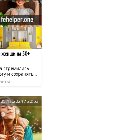
ть, а какие
ом, чтобы
но не вычурно.
м женщины 50+
а стремились
оту и сохранять
ейчас к нашим
веты
громное
х косметических
05.11.2024 / 20:53
о благодаря им.