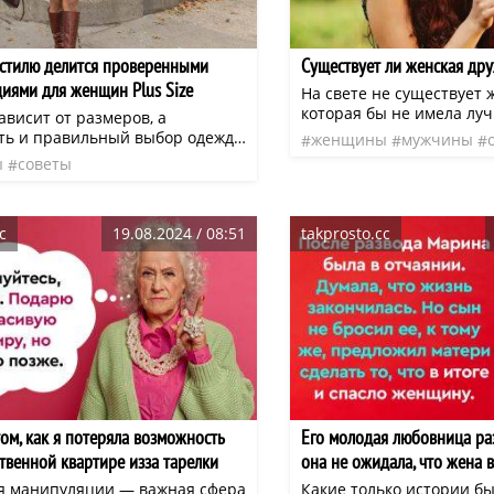
 стилю делится проверенными
Существует ли женская др
иями для женщин Plus Size
На свете не существует
которая бы не имела лу
ависит от размеров, а
не мечтала о ней. Зачас
ть и правильный выбор одежды
женщины
мужчины
представительницы пре
черкнуть достоинства фигуры. В
ы
советы
зависть
дружба
нео
заводят дружбу еще с ран
е эксперт по стилю делится
яслей или школы. В детс
ными рекомендациями для
своих игрушках, платьиц
s Size. Девушкам plus size как
взрослея, начинают обс
c
19.08.2024 / 08:51
takprosto.cc
угому знакома проблема с
Таким образом, невидим
редметов гардероба. Стоит
соединяют женщин креп
 вещи неправильно – силуэт тут
товарищества на многие 
я объемным и бесформенным.
впечатление, что подру
открыться во всем, нач
привязанностей и закан
отношениями между род
другими членами семьи.
ом, как я потеряла возможность
Его молодая любовница ра
ственной квартире изза тарелки
она не ожидала, что жена 
я манипуляции — важная сфера
Какие только истории 