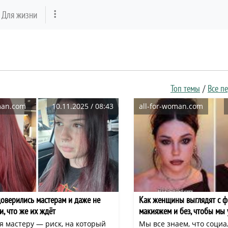
Для жизни
Топ темы
Все п
man.com
10.11.2025 / 08:43
all-for-woman.com
верились мастерам и даже не
Как женщины выглядят с ф
, что же их ждёт
макияжем и без, чтобы мы
реальность
я мастеру — риск, на который
Мы все знаем, что соци