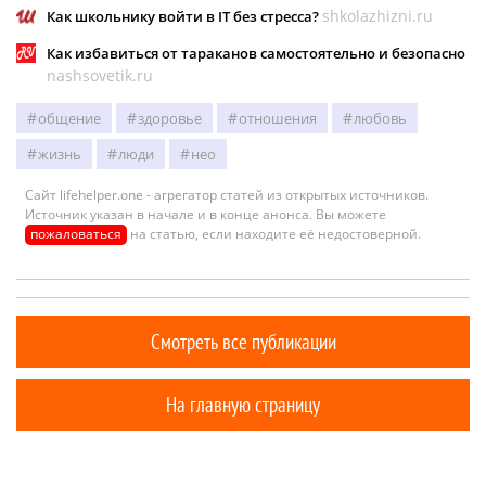
shkolazhizni.ru
Как школьнику войти в IT без стресса?
Как избавиться от тараканов самостоятельно и безопасно
nashsovetik.ru
общение
здоровье
отношения
любовь
жизнь
люди
нео
Сайт lifehelper.one - агрегатор статей из открытых источников.
Источник указан в начале и в конце анонса. Вы можете
пожаловаться
на статью, если находите её недостоверной.
Смотреть все публикации
На главную страницу