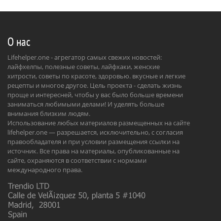
О нас
Lifehelper.one - агрегатор самых свежих новостей:
лайфхелпы, полезные советы, лайфхаки, женские
хитрости, советы по красоте, здоровью. вкусные и легкие
рецепты и многое другое. Цель проекта - сделать жизнь
проще и интересней, чтобы у вас было больше времени
заниматься любимыми делами! И уделять больше
внимания близким людям.
Использование любых материалов размещенных на сайте
lifehelper.one — разрешается, исключительно, с согласия
правообладателя и при условии размещения ссылки на
источник. Все права на материалы, опубликованные на
сайте, охраняются в соответствии с нормами
международного права.