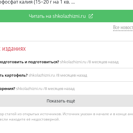
осфат калия (15−20 г на 1 кв.
Читать на shkolazhizni.ru
Все новост
х изданиях
 подготовить и подготовиться?
shkolazhizni.ru /
8 месяцев назад
ить картофель?
shkolazhizni.ru /
8 месяцев назад
 зрения?
shkolazhizni.ru /
8 месяцев назад
Показать ещё
гатор статей из открытых источников. Источник указан в начале и в конце а
 если находите её недостоверной.