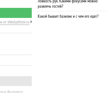
Ловкость рук. Какими фокусами можно
развлечь гостей?
Какой бывает базилик и с чем его едят?
и от shkolazhizni.ru
нонса. Вы можете