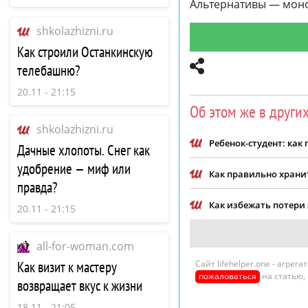
Альтернативы — моноф
shkolazhizni.ru
Как строили Останкинскую
телебашню?
20.11 - 21:15
Об этом же в други
shkolazhizni.ru
Ребенок-студент: как
Дачные хлопоты. Снег как
удобрение — миф или
​Как правильно хран
правда?
Как избежать потери
20.11 - 21:15
all-for-woman.com
Как визит к мастеру
Сайт lifehelper.one - агре
пожаловаться
на статью,
возвращает вкус к жизни
18.11 - 21:05