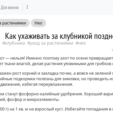
Для жизни
а растениями
Нео
Как ухаживать за клубникой поздн
клубника
уход за растениями
нео
от — нельзя! Именно поэтому азот по осени превращает
т ткани влагой, делая растения уязвимыми для грибков 
ажен рост корней и закладка почек, а вовсе не зеленой 
йные подкормки полезны для зимовки, но проводить и
одвижения, избегая переувлажнения.
м станут фосфорно-калийные удобрения. Хороший вари
лий, фосфор и микроэлементы.
200 г) на 1 кв. м на взрослый куст. Избегайте попадания в