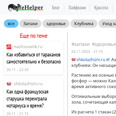
Блог
Лайфхаки
Красота
все
Запахи
здоровье
Клубника
Уход з
Еще по теме
запахи
здоровье
nashsovetik.ru
02.11.2025 - 21:15
Как избавиться от тараканов
shkolazhizni.ru
:
Аз
самостоятельно и безопасно
клубники. Он насыщае
20.11 - 22:33
Растению же осенью в
фосфор — можно Кали
shkolazhizni.ru
время активного сок
Как одна французская
Оптимальным выборо
старушка переиграла
зола, сочетающая ка
нотариуса и время?
Из расчета 1 стакан (
20.11 - 21:15