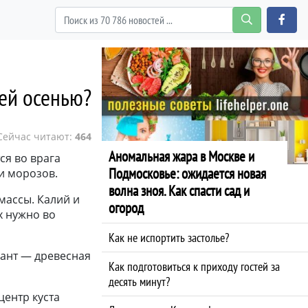
ей осенью?
Сейчас читают:
464
Аномальная жара в Москве и
ся во врага
Подмосковье: ожидается новая
и морозов.
волна зноя. Как спасти сад и
массы. Калий и
огород
х нужно во
Как не испортить застолье?
ант — древесная
Как подготовиться к приходу гостей за
десять минут?
 центр куста