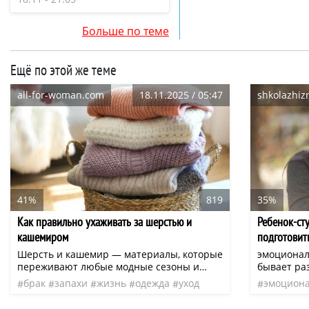
Больше по теме
Ещё по этой же теме
all-for-woman.com
18.11.2025 / 05:47
shkolazhizn
41%
819
35%
Как правильно ухаживать за шерстью и
Ребенок-сту
кашемиром
подготовит
Шерсть и кашемир — материалы, которые
эмоционал
переживают любые модные сезоны и
бывает ра
остаются актуальными годами напролет.
потери так
брак
запахи
жизнь
одежда
уход
эмоцион
Но только при одном условии: за ними
обстоятельст
эксперт
нео
ответств
нужно ухаживать так, как они того
странно, п