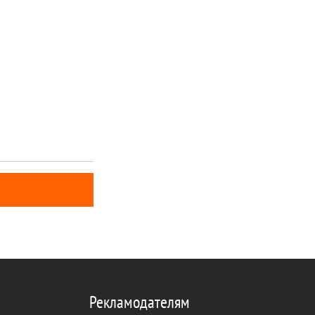
чки (йыршет), а
цвета, края
ачом,
 и позументом.
ли головным
Рекламодателям