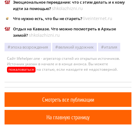
Эмоциональное переедание: что с этим делать и к кому
shkolazhizni.ru
идти за помощью?
liveinternet.ru
Что нужно есть, что бы не стареть?
Отдых на Кавказе. Что можно посмотреть в Архызе
shkolazhizni.ru
зимой?
эпоха возрождения
великий художник
италия
Сайт lifehelper.one - агрегатор статей из открытых источников.
Источник указан в начале и в конце анонса. Вы можете
пожаловаться
на статью, если находите её недостоверной.
Смотреть все публикации
На главную страницу