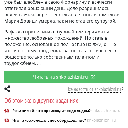
уже был влюблен в свою Форнарину и всячески
оттягивал решающий день. Дело разрешилось
волей случая: через несколько лет после помолвки
Мария Довици умерла, так и не став его супругой.
Рафаэлю приписывают бурный темперамент и
множество любовных похождений. Но стать в
положение, основанное полностью на лжи, он не
мог и поэтому продолжал завоевывать себе вес в
обществе только собственным талантом и
трудолюбием.
Читать на shkolazhizni.ru
Все новости от shkolazhizni.ru
Об этом же в других изданиях
shkolazhizni.ru
Реки зимой: что происходит подо льдом?
shkolazhizni.ru
Что такое холодильное оборудование?