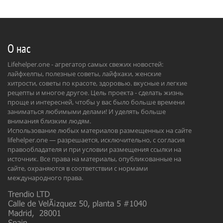
О нас
Lifehelper.one - агрегатор самых свежих новостей:
лайфхелпы, полезные советы, лайфхаки, женские
хитрости, советы по красоте, здоровью. вкусные и легкие
рецепты и многое другое. Цель проекта - сделать жизнь
проще и интересней, чтобы у вас было больше времени
заниматься любимыми делами! И уделять больше
внимания близким людям.
Использование любых материалов размещенных на сайте
lifehelper.one — разрешается, исключительно, с согласия
правообладателя и при условии размещения ссылки на
источник. Все права на материалы, опубликованные на
сайте, охраняются в соответствии с нормами
международного права.