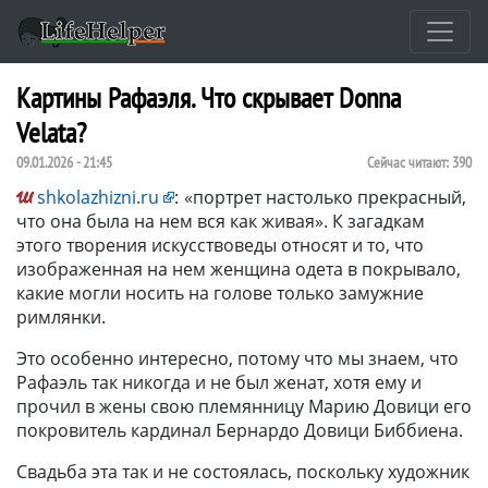
Картины Рафаэля. Что скрывает Donna
Velata?
09.01.2026 - 21:45
Сейчас читают:
390
shkolazhizni.ru
:
«портрет настолько прекрасный,
что она была на нем вся как живая». К загадкам
этого творения искусствоведы относят и то, что
изображенная на нем женщина одета в покрывало,
какие могли носить на голове только замужние
римлянки.
Это особенно интересно, потому что мы знаем, что
Рафаэль так никогда и не был женат, хотя ему и
прочил в жены свою племянницу Марию Довици его
покровитель кардинал Бернардо Довици Биббиена.
Свадьба эта так и не состоялась, поскольку художник