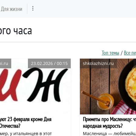
Для жизни
ого часа
Топ темы
Все п
i.ru
23.02.2026 / 00:15
shkolazhizni.ru
уют 23 февраля кроме Дня
Приметы про Масленицу: ч
Отечества?
народная мудрость?
мер, у итальянцев в этот
Масленица — любимейш