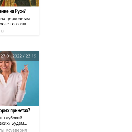
ение на Руси?
ена церковным
осле того как
тить Рождество
ты
щения высчитали,
к
благовещенье
 назад от
ким праздником
 примет и
27.01.2022 / 23:19
торых приметах?
т глубокий
аких? Будем
 этом каждый
ты
суеверия