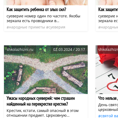
Как защитить ребенка от злых сил?
Как защитит
суеверие номер один по частоте. Якобы
суеверие 
зеркала есть проводники в
зеркала е
потусторонний мир, и оттуда в малыша
потусторо
народные приметы
суеверия
народны
может вселиться всякая нечистая сила (а
может всел
плохая примета
плохая п
то и забрать часть его души). Или что,
то и забра
посмотревшись в зеркало, малыш может
посмотрев
заболеть.
заболеть.
shkolazhizni.ru
02.03.2024 / 20:17
shkolazhizn
Ужасы народных суеверий: чем страшен
Что нельзя 
найденный на перекрестке крестик?
День свят
церковный
Крестик, кстати, самый опасный в этом
он во мног
отношении предмет. Церковную
святой в