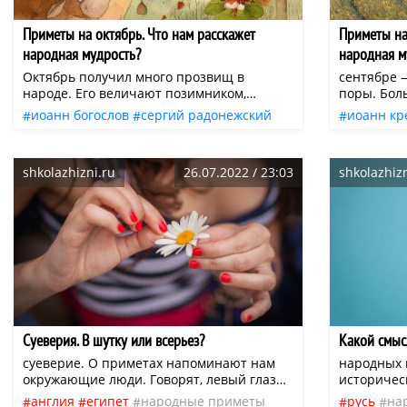
Приметы на октябрь. Что нам расскажет
Приметы на
народная мудрость?
народная м
Октябрь получил много прозвищ в
сентябре 
народе. Его величают позимником,
поры. Бол
грязником, свадебником. Если в этом
бабье лето
иоанн богослов
сергий радонежский
иоанн кр
месяце грянет гром, то зима будет
студеную 
осень
явления природы
сентябрь
практически без снега.
если паути
народные приметы
поверья
октябрь
народная
сентябре, 
shkolazhizni.ru
26.07.2022 / 23:03
shkolazhizn
Народная 
количеств
предвещае
накануне 
Суеверия. В шутку или всерьез?
Какой смыс
суеверие. О приметах напоминают нам
народных 
окружающие люди. Говорят, левый глаз
историчес
чешется — плакать.
разбирать
англия
египет
народные приметы
русь
на