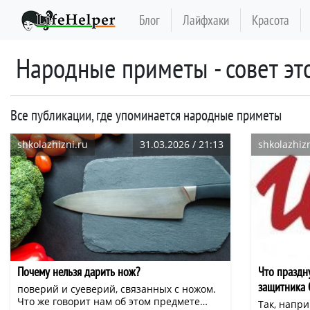
Блог
Лайфхаки
Красота
народные приметы - совет эт
Все публикации, где упоминается народные приметы
shkolazhizni.ru
31.03.2026 / 21:13
shkolazhizn
Почему нельзя дарить нож?
Что праздн
защитника 
поверий и суеверий, связанных с ножом.
Что же говорит нам об этом предмете
Так, напри