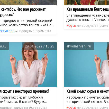
 сентябрь. Что нам расскажет
Как праздновали Благовещ
удрость?
Благовещения установл
духовенством в IV веке, п
— предвестник теплой осенней
самостоятельно стали ч
ьшое количество тенетника на
русь
народные приме
Христово. Дату Благове
 сулит ясные осенние дни и
еститель
народные приметы
христианский праздни
отсчитав девять месяцев
зиму.Наши пращуры знали, что
осеннее время
Рождества. С христианс
на стелется по растениям в
связано много народных
 мудрость
значит, погода будет теплой.
традиций.
i.ru
29.01.2022 / 15:25
shkolazhizni.ru
мудрость говорит, что большое
о желудей в этом месяце
т лютую зиму и много снега
Рождества.
л скрыт в некоторых приметах?
Какой смысл скрыт в неко
приметах скрыт глубокий
народных приметах скры
кий смысл. В каких? Будем
исторический смысл. В к
ся вместе. Об этом каждый
разбираться вместе. Об
родные приметы
суеверия
русь
народные приме