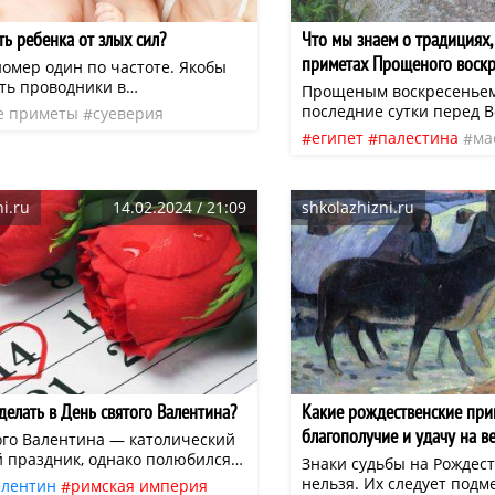
тиранией.
ь ребенка от злых сил?
Что мы знаем о традициях,
приметах Прощеного воскр
номер один по частоте. Якобы
сть проводники в
Прощеным воскресенье
нний мир, и оттуда в малыша
последние сутки перед В
е приметы
суеверия
иться всякая нечистая сила (а
являющиеся по своей сут
египет
палестина
ма
римета
ть часть его души). Или что,
длительному периоду л
народные приметы
о
шись в зеркало, малыш может
ограничения себя в рад
народные обычаи
пов
духовного очищения. В э
i.ru
14.02.2024 / 21:09
shkolazhizni.ru
просить о прощении у б
масленичная неделя
и всех, кому мы вольно 
прощеное воскресенье
нанесли обиду. Это древ
традиция, возникшая в 
или Египта.
делать в День святого Валентина?
Какие рождественские пр
благополучие и удачу на ве
ого Валентина — католический
 праздник, однако полюбился
Знаки судьбы на Рождес
их странах, в том числе и у
нельзя. Их следует подм
алентин
римская империя