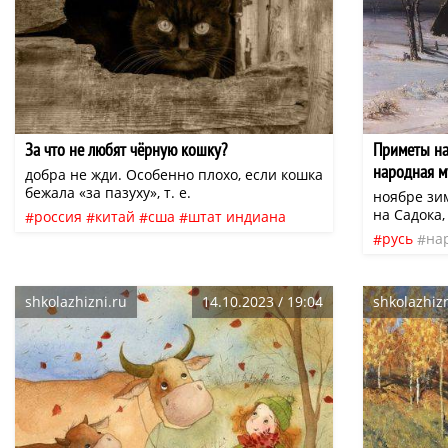
За что не любят чёрную кошку?
Приметы на
народная м
добра не жди. Особенно плохо, если кошка
бежала «за пазуху», т. е.
ноябре зим
на Садока,
россия
китай
сша
штат индиана
избавлени
русь
на
кошки
народные приметы
суеверия
святому А
народная
домашняя кошка
поверья
помощью, 
погодные
болезнь».
shkolazhizni.ru
14.10.2023 / 19:04
shkolazhizn
(осеннюю)